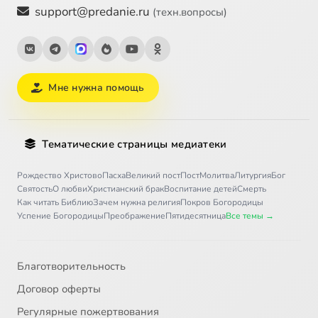
support@predanie.ru
(техн.вопросы)
Мне нужна помощь
Тематические страницы медиатеки
Рождество Христово
Пасха
Великий пост
Пост
Молитва
Литургия
Бог
Святость
О любви
Христианский брак
Воспитание детей
Смерть
Как читать Библию
Зачем нужна религия
Покров Богородицы
Успение Богородицы
Преображение
Пятидесятница
Все темы →
Благотворительность
Договор оферты
Регулярные пожертвования