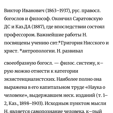
Виктор Иванович (1863–1937), рус. правосл.
богослов и философ. Окончил Саратовскую
ДС и Каз.ДА (1887), где впоследствии состоял
профессором. Важнейшие работы Н.
посвящены учению свт.*Григория Нисского и
христ. *антропологии. Н. развивал
своеобразную богосл. — филос. систему, к–
рую можно отнести к категории
экзистенциалистских. Наиболее полно она
выражена в его капитальном труде «Наука о
человеке», выдержавшем неск. изданий (т. 1–
2, Каз., 1898–1903). Исходным пунктом мысли
Н. является самопознание человека, к–рый