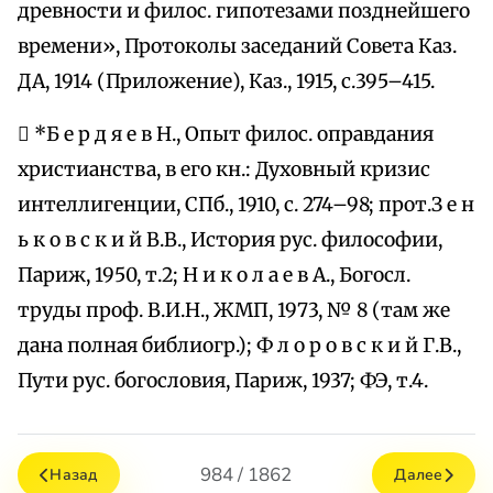
древности и филос. гипотезами позднейшего
времени», Протоколы заседаний Совета Каз.
ДА, 1914 (Приложение), Каз., 1915, с.395–415.
 *Б е р д я е в Н., Опыт филос. оправдания
христианства, в его кн.: Духовный кризис
интеллигенции, СПб., 1910, с. 274–98; прот.З е н
ь к о в с к и й В.В., История рус. философии,
Париж, 1950, т.2; Н и к о л а е в А., Богосл.
труды проф. В.И.Н., ЖМП, 1973, № 8 (там же
дана полная библиогр.); Ф л о р о в с к и й Г.В.,
Пути рус. богословия, Париж, 1937; ФЭ, т.4.
984 / 1862
Назад
Далее