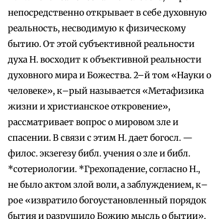
непосредственно открывает в себе духовную
реальность, несводимую к физическому
бытию. От этой субъективной реальности
духа Н. восходит к объективной реальности
духовного мира и Божества. 2–й том «Науки о
человеке», к–рый называется «Метафизика
жизни и христианское откровение»,
рассматривает вопрос о мировом зле и
спасении. В связи с этим Н. дает богосл. —
филос. экзегезу библ. учения о зле и библ.
*сотериологии. *Грехопадение, согласно Н.,
не было актом злой воли, а заблуждением, к–
рое «извратило богоустановленный порядок
бытия и разрушило Божию мысль о бытии».