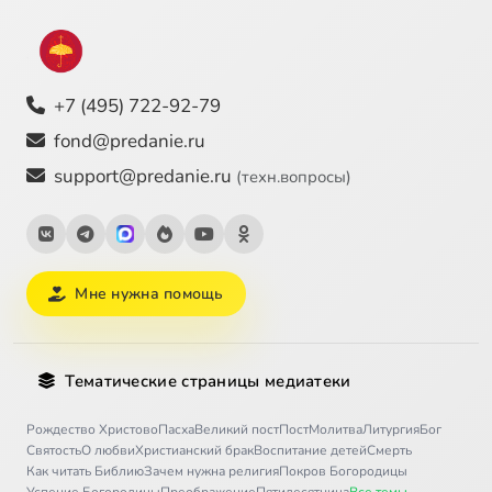
+7 (495) 722-92-79
fond@predanie.ru
support@predanie.ru
(техн.вопросы)
Мне нужна помощь
Тематические страницы медиатеки
Рождество Христово
Пасха
Великий пост
Пост
Молитва
Литургия
Бог
Святость
О любви
Христианский брак
Воспитание детей
Смерть
Как читать Библию
Зачем нужна религия
Покров Богородицы