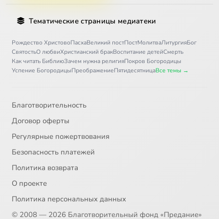
Тематические страницы медиатеки
Рождество Христово
Пасха
Великий пост
Пост
Молитва
Литургия
Бог
Святость
О любви
Христианский брак
Воспитание детей
Смерть
Как читать Библию
Зачем нужна религия
Покров Богородицы
Успение Богородицы
Преображение
Пятидесятница
Все темы →
Благотворительность
Договор оферты
Регулярные пожертвования
Безопасность платежей
Политика возврата
О проекте
Политика персональных данных
© 2008 — 2026 Благотворительный фонд «Предание»