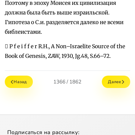
Поэтому в эпоху Моисея их цивилизация
должна была быть выше израильской.
Гипотеза о С.и. разделяется далеко не всеми
библеистами.
 P f e i f f e r R.H., A Non–Israelite Source of the
Book of Genesis, ZAW, 1930, Jg.48, S.66–72.
1366 / 1862
Назад
Далее
Подписаться на рассылку: