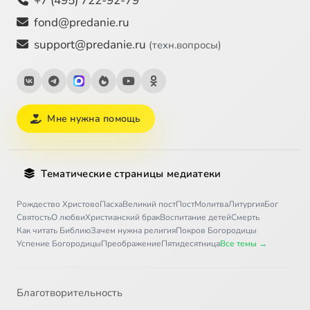
+7 (495) 722-92-79
fond@predanie.ru
support@predanie.ru
(техн.вопросы)
Мне нужна помощь
Тематические страницы медиатеки
Рождество Христово
Пасха
Великий пост
Пост
Молитва
Литургия
Бог
Святость
О любви
Христианский брак
Воспитание детей
Смерть
Как читать Библию
Зачем нужна религия
Покров Богородицы
Успение Богородицы
Преображение
Пятидесятница
Все темы →
Благотворительность