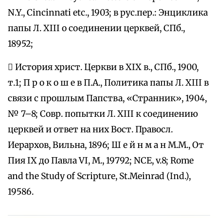
N.Y., Cincinnаti etc., 1903; в рус.пер.: Энциклика
папы Л. XIII о соединении церквей, СПб.,
18952;
 История христ. Церкви в XIX в., СПб., 1900,
т.1; П р о к о ш е в П.А., Политика папы Л. XIII в
связи с прошлым Папства, «Странник», 1904,
№ 7–8; Совр. попытки Л. XIII к соединению
церквей и ответ на них Вост. Правосл.
Иерархов, Вильна, 1896; Ш е й н м а н М.М., От
Пия IX до Павла VI, М., 19792; NCE, v.8; Rome
and the Study of Scripture, St.Meinrad (Ind.),
19586.