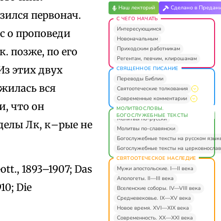
Наш лекторий
Сделано в Предан
зился первонач.
С ЧЕГО НАЧАТЬ
Интересующимся
ос о проповеди
Новоначальным
Приходским работникам
. позже, по его
Регентам, певчим, клирошанам
Из этих двух
СВЯЩЕННОЕ ПИСАНИЕ
Переводы Библии
ожилась вся
Святоотеческие толкования
Современные комментарии
, что он
МОЛИТВОСЛОВЫ.
БОГОСЛУЖЕБНЫЕ ТЕКСТЫ
Молитвы по-русски
делы Лк, к–рые не
Молитвы по-славянски
Богослужебные тексты на русском язык
Богослужебные тексты на церковнослав
СВЯТООТЕЧЕСКОЕ НАСЛЕДИЕ
ott., 1893–1907; Das
Мужи апостольские. I—II века
Апологеты. II—III века
10; Die
Вселенские соборы. IV—VIII века
Средневековье. IX—XV века
Новое время. XVI—XIX века
Современность. XX—XXI века