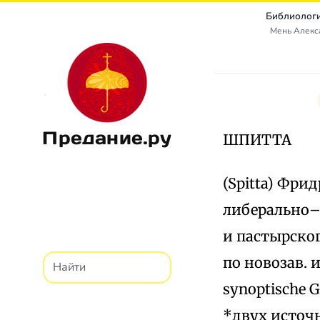
Библиологи
Мень Алекс
Предание.ру
ШПИТТА
(Spitta) Фри
либерально–
и пастырског
по новозав.
synoptische 
*двух источ