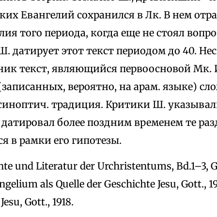
их Евангелий сохранился в Лк. В нем отра
лия того периода, когда еще не стоял вопр
. датирует этот текст периодом до 40. Неск
ник текст, являющийся первоосновой Мк. 
записанных, вероятно, на арам. языке) сл
синоптич. традиция. Критики Ш. указывали
 датировал более поздним временем те раз
я в рамки его гипотезы.
te und Literatur der Urchristentums, Bd.1–3, G
elium als Quelle der Geschichte Jesu, Gott., 19
esu, Gott., 1918.