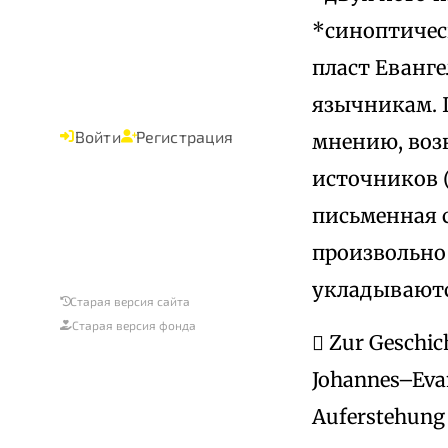
*синоптическ
пласт Еванге
язычникам. Ш
Войти
Регистрация
мнению, воз
источников (
письменная 
произвольно
укладываютс
Старая версия сайта
Старая версия фонда
 Zur Geschich
Johannes–Evang
Auferstehung J