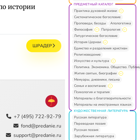
ПРЕДМЕТНЫЙ КАТАЛОГ
е по истории
Практика духовной жизни
Систематическое богословие
Проповеди, беседы
Апологетика
Философия
Патрология
Литургическое богословие
История Церкви
ШРАДЕР
Единство и разделения христиан
Религиоведение
Искусство и культура
Политика. Экономика. Общество. Публи
Жития святых, биографии
Мемуары, дневники, письма
Семья и воспитание
Психология и терапия
Материалы о благотворительности
Материалы на иностранных языках
ХУДОЖЕСТВЕННАЯ ЛИТЕРАТУРА
+7 (495) 722-92-79
Русская литература
Переводная поэзия
fond@predanie.ru
Русская поэзия
support@predanie.ru
Зарубежная литература