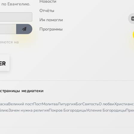
Новости
 по Евангелию.
Отчёты
Им помогли
Программы
ляются на
 страницы медиатеки
асха
Великий пост
Пост
Молитва
Литургия
Бог
Святость
О любви
Христианс
иблию
Зачем нужна религия
Покров Богородицы
Успение Богородицы
Пре