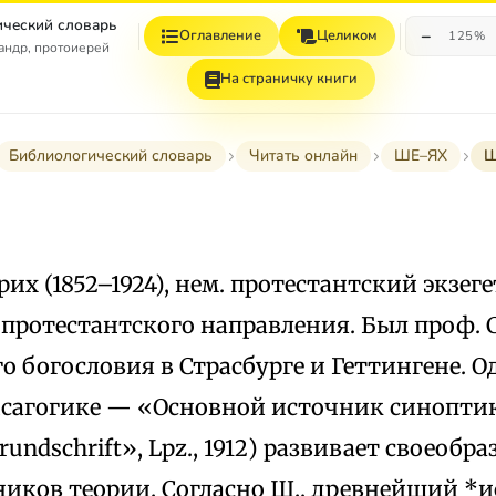
ческий словарь
−
Оглавление
Целиком
125%
андр, протоиерей
На страничку книги
Библиологический словарь
Читать онлайн
ШЕ–ЯХ
Ш
дрих (1852–1924), нем. протестантский экзег
протестантского направления. Был проф. 
о богословия в Страсбурге и Геттингене. Од
 исагогике — «Основной источник синоптик
Grundschrift», Lpz., 1912) развивает своеоб
ников теории. Согласно Ш., древнейший *