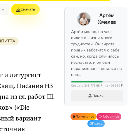
+
Скачать
Артём
Хмелев
Артём молод, но уже
видел в жизни много
ПИТТА
трудностей. Он сирота,
привык заботится о себе
сам, но, когда случилось
несчастье, и он был
парализован – остался на
ет и литургист
поп…
Свящ. Писания НЗ
Собрано 248 773,68 ₽
из 406 350 ₽
на из гл. работ Ш.
Помочь
ов» («Die
Популярное
Избранное
разный вариант
Позже
источник