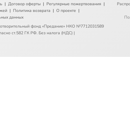
ть
|
Договор оферты
|
Регулярные пожертвования
|
Распр
ежей
|
Политика возврата
|
О проекте
|
ьных данных
По
готворительный фонд «Предание» НКО №7712031589
асно ст.582 ГК РФ. Без налога (НДС)
|