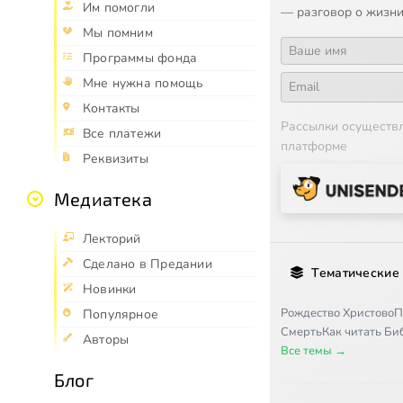
Им помогли
— разговор о жизни
Мы помним
Программы фонда
Мне нужна помощь
Контакты
Рассылки осуществ
Все платежи
платформе
Реквизиты
Медиатека
Лекторий
Сделано в Предании
Тематические
Новинки
Рождество Христово
П
Популярное
Смерть
Как читать Б
Авторы
Все темы →
Блог