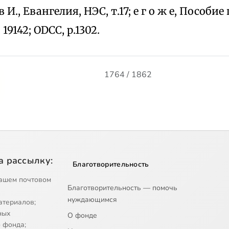
 в И., Евангелия, НЭС, т.17; е г о ж e, Пocoби
 19142; ОDСС, р.1302.
1764 / 1862
а рассылку:
Благотворительность
ашем почтовом
Благотворительность — помочь
нуждающимся
атериалов;
ных
О фонде
 фонда;