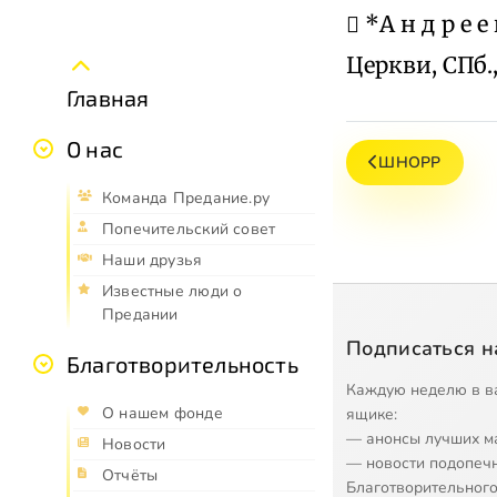
 *А н д р е е
Церкви, СПб.,
Главная
О нас
ШНОРР
Команда Предание.ру
Попечительский совет
Наши друзья
Известные люди о
Предании
Подписаться н
Благотворительность
Каждую неделю в в
О нашем фонде
ящике:
— анонсы лучших м
Новости
— новости подопеч
Отчёты
Благотворительного