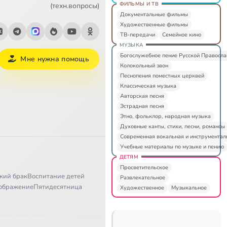
ФИЛЬМЫ И ТВ
(техн.вопросы)
Документальные фильмы
Художественные фильмы
ТВ-передачи
Семейное кино
МУЗЫКА
Богослужебное пение Русской Правосл
Мне нужна помощь
Колокольный звон
Песнопения поместных церквей
Классическая музыка
Авторская песня
Эстрадная песня
Этно, фольклор, народная музыка
Духовные канты, стихи, песни, романсы
Современная вокальная и инструментал
Учебные материалы по музыке и пению
ДЕТЯМ
Просветительское
кий брак
Воспитание детей
Развлекательное
ображение
Пятидесятница
Художественное
Музыкальное