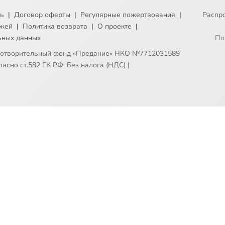
ть
|
Договор оферты
|
Регулярные пожертвования
|
Распр
ежей
|
Политика возврата
|
О проекте
|
ьных данных
По
готворительный фонд «Предание» НКО №7712031589
асно ст.582 ГК РФ. Без налога (НДС)
|