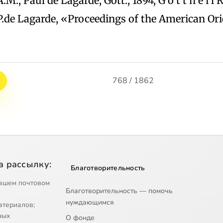
 A.M., Paul de Lagarde, Gott., 1894; G o t t h e i l
P.de Lagarde, «Proceedings of the American Orie
768 / 1862
а рассылку:
Благотворительность
ашем почтовом
Благотворительность — помочь
нуждающимся
атериалов;
ных
О фонде