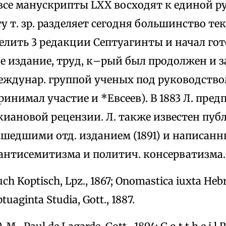
 все манускрипты LXX восходят к единой 
у т. зр. разделяет сегодня большинство тек
лить 3 редакции Септуагинты и начал гот
е издание, труд, к–рый был продолжен и з
междунар. группой ученых под руководство
ринимал участие и *Евсеев). В 1883 Л. пре
киановой рецензии. Л. также известен пуб
шедшими отд. изданием (1891) и написанн
антисемитизма и политич. консерватизма.
uch Koptisch, Lpz., 1867; Onomastica iuxta Heb
ptuaginta Studia, Gott., 1887.