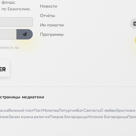
 фонда;
Новости
 по Евангелию.
Отчёты
Им помогли
Программы
ляются на
 страницы медиатеки
асха
Великий пост
Пост
Молитва
Литургия
Бог
Святость
О любви
Христианс
иблию
Зачем нужна религия
Покров Богородицы
Успение Богородицы
Пре