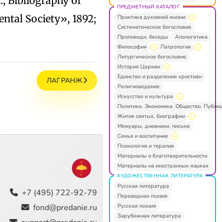
 R., Bibliography of
ПРЕДМЕТНЫЙ КАТАЛОГ
ntal Society», 1892;
Практика духовной жизни
Систематическое богословие
Проповеди, беседы
Апологетика
Философия
Патрология
Литургическое богословие
История Церкви
Единство и разделения христиан
ЛАГРАНЖ
Религиоведение
Искусство и культура
Политика. Экономика. Общество. Публи
Жития святых, биографии
Мемуары, дневники, письма
Семья и воспитание
Психология и терапия
Материалы о благотворительности
Материалы на иностранных языках
ХУДОЖЕСТВЕННАЯ ЛИТЕРАТУРА
Русская литература
+7 (495) 722-92-79
Переводная поэзия
Русская поэзия
fond@predanie.ru
Зарубежная литература