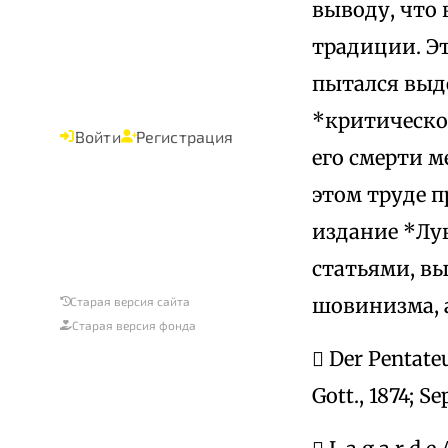
выводу, что
традиции. Эт
пытался выде
*критическо
Войти
Регистрация
его смерти 
этом труде п
издание *Лу
статьями, вы
шовинизма, 
Старая версия сайта
Старая версия фонда
 Der Pentate
Gott., 1874; Se