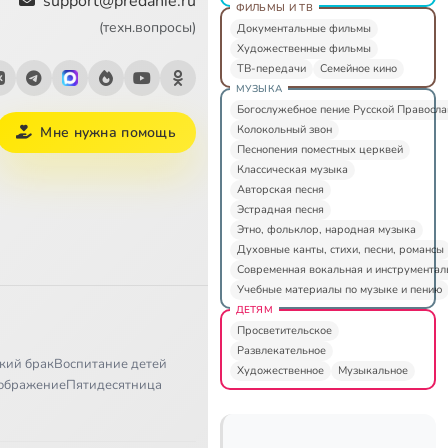
support@predanie.ru
ФИЛЬМЫ И ТВ
(техн.вопросы)
Документальные фильмы
Художественные фильмы
ТВ-передачи
Семейное кино
МУЗЫКА
Богослужебное пение Русской Правосл
Колокольный звон
Мне нужна помощь
Песнопения поместных церквей
Классическая музыка
Авторская песня
Эстрадная песня
Этно, фольклор, народная музыка
Духовные канты, стихи, песни, романсы
Современная вокальная и инструментал
Учебные материалы по музыке и пению
ДЕТЯМ
Просветительское
Развлекательное
кий брак
Воспитание детей
Художественное
Музыкальное
ображение
Пятидесятница