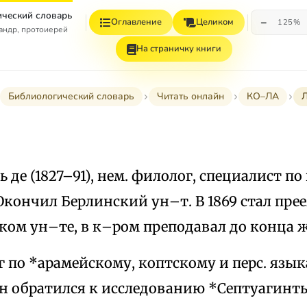
ческий словарь
−
Оглавление
Целиком
125%
андр, протоиерей
На страничку книги
Библиологический словарь
Читать онлайн
КО–ЛА
ь де (1827–91), нем. филолог, специалист по г
Окончил Берлинский ун–т. В 1869 стал пр
ком ун–те, в к–ром преподавал до конца ж
 по *арамейскому, коптскому и перс. язы
н обратился к исследованию *Септуагинт