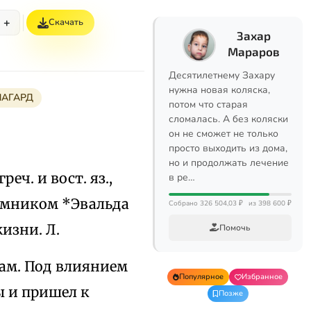
+
Скачать
Захар
Мараров
Десятилетнему Захару
нужна новая коляска,
ЛАГАРД
потом что старая
сломалась. А без коляски
он не сможет не только
просто выходить из дома,
но и продолжать лечение
реч. и вост. яз.,
в ре…
еемником *Эвальда
Собрано 326 504,03 ₽
из 398 600 ₽
изни. Л.
Помочь
кам. Под влиянием
Популярное
Избранное
ы и пришел к
Позже