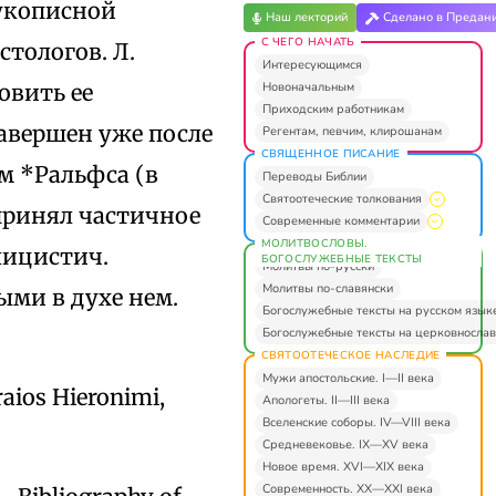
рукописной
Наш лекторий
Сделано в Предан
С ЧЕГО НАЧАТЬ
стологов. Л.
Интересующимся
Новоначальным
овить ее
Приходским работникам
авершен уже после
Регентам, певчим, клирошанам
СВЯЩЕННОЕ ПИСАНИЕ
м *Ральфса (в
Переводы Библии
Святоотеческие толкования
дпринял частичное
Современные комментарии
МОЛИТВОСЛОВЫ.
лицистич.
БОГОСЛУЖЕБНЫЕ ТЕКСТЫ
Молитвы по-русски
Молитвы по-славянски
ыми в духе нем.
Богослужебные тексты на русском язык
Богослужебные тексты на церковнослав
СВЯТООТЕЧЕСКОЕ НАСЛЕДИЕ
Мужи апостольские. I—II века
raios Hieronimi,
Апологеты. II—III века
Вселенские соборы. IV—VIII века
Средневековье. IX—XV века
Новое время. XVI—XIX века
Современность. XX—XXI века