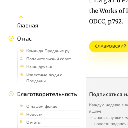
 L a g a r d e
the Works of 
ODCC, p.792.
Главная
О нас
ЛАВРОВСКИЙ
Команда Предание.ру
Попечительский совет
Наши друзья
Известные люди о
Предании
Благотворительность
Подписаться н
Каждую неделю в в
О нашем фонде
ящике:
Новости
— анонсы лучших м
Отчёты
— новости подопеч