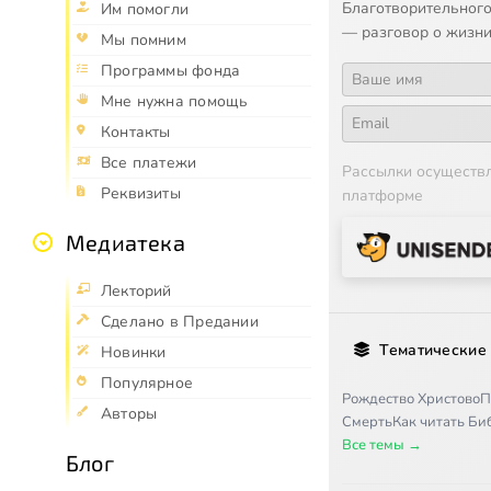
Благотворительного
Им помогли
— разговор о жизни
Мы помним
Программы фонда
Мне нужна помощь
Контакты
Все платежи
Рассылки осуществ
Реквизиты
платформе
Медиатека
Лекторий
Сделано в Предании
Тематические
Новинки
Популярное
Рождество Христово
П
Авторы
Смерть
Как читать Б
Все темы →
Блог