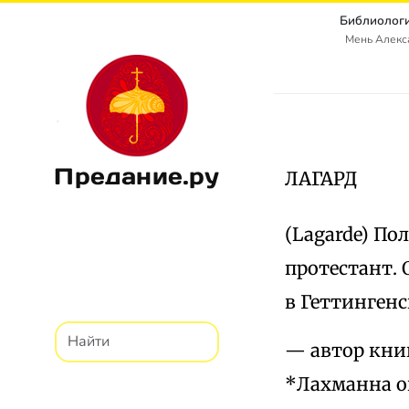
Библиологи
Мень Алекс
Предание.ру
ЛАГАРД
(Lagarde) Пол
протестант. 
в Геттингенс
— автор книг
*Лахманна о