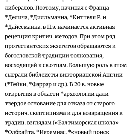
либералов. Поэтому, начиная с Франца
*Делича, *Дилльманна, *Киттеля Р. и
*Дайссманна, в П.э. начинается активная
рецепция критич. методов. При этом ряд
протестантских экзегетов обращаются к
богословской традиции толкования,
восходящей к св.отцам. Большую роль в этом
сыграли библеисты викторианской Англии
(*Гейки, *Фаррар и др.). В 20 в. новые
открытия в области *археологии дали
твердое основание для отказа от старого
историч. скептицизма и для возвращения к
традиц. взглядам («Балтиморская школа»
*Олбрайта, *Иеремиас, *«новый поиск