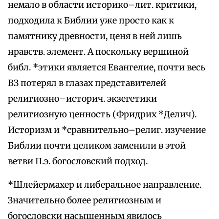
немало в области историко–лит. критики,
подходила к Библии уже просто как к
памятнику древности, ценя в ней лишь
нравств. элемент. А поскольку вершиной
библ. *этики является Евангелие, почти весь
ВЗ потерял в глазах представителей
религиозно–историч. экзегетики
религиозную ценность (Фридрих *Делич).
Историзм и *сравнительно–религ. изучение
Библии почти целиком заменили в этой
ветви П.э. богословский подход.
*Шлейермахер и либеральное направление.
Значительно более религиозным и
богословски насыщенным явилось