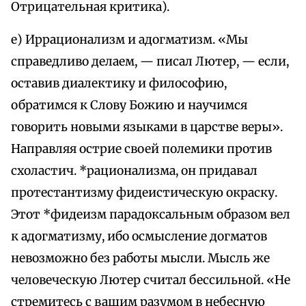
Отрицательная критика).
е) Иррационализм и адогматизм. «Мы
справедливо делаем, — писал Лютер, — если,
оставив диалектику и философию,
обратимся к Слову Божию и научимся
говорить новыми языками в царстве веры».
Направляя острие своей полемики против
схоластич. *рационализма, он придавал
протестантизму фидеистическую окраску.
Этот *фидеизм парадоксальным образом вел
к адогматизму, ибо осмысление догматов
невозможно без работы мысли. Мысль же
человеческую Лютер считал бессильной. «Не
стремитесь с вашим разумом в небесную