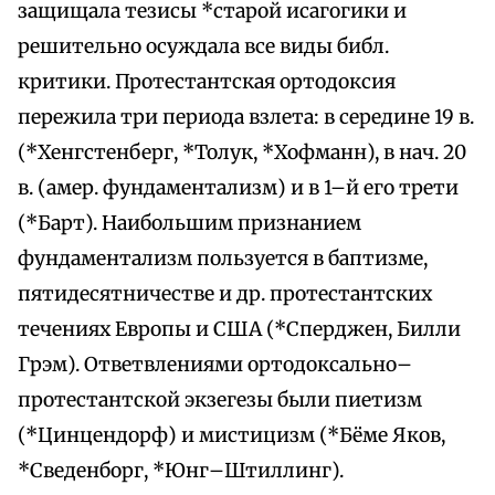
защищала тезисы *старой исагогики и
решительно осуждала все виды библ.
критики. Протестантская ортодоксия
пережила три периода взлета: в середине 19 в.
(*Хенгстенберг, *Толук, *Хофманн), в нач. 20
в. (амер. фундаментализм) и в 1–й его трети
(*Барт). Наибольшим признанием
фундаментализм пользуется в баптизме,
пятидесятничестве и др. протестантских
течениях Европы и США (*Сперджен, Билли
Грэм). Ответвлениями ортодоксально–
протестантской экзегезы были пиетизм
(*Цинцендорф) и мистицизм (*Бёме Яков,
*Сведенборг, *Юнг–Штиллинг).