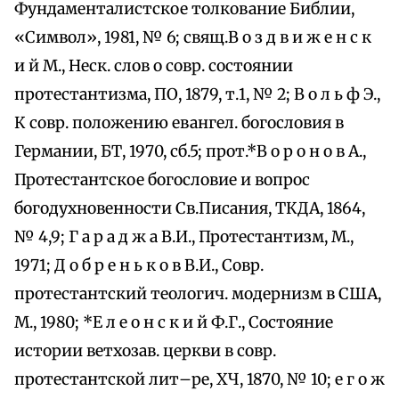
Фундаменталистское толкование Библии,
«Символ», 1981, № 6; свящ.В о з д в и ж е н с к
и й М., Неск. слов о совр. состоянии
протестантизма, ПО, 1879, т.1, № 2; В о л ь ф Э.,
К совр. положению евангел. богословия в
Германии, БТ, 1970, сб.5; прот.*В о р о н о в А.,
Протестантское богословие и вопрос
богодухновенности Св.Писания, ТКДА, 1864,
№ 4,9; Г а р а д ж а В.И., Протестантизм, М.,
1971; Д о б р е н ь к о в В.И., Совр.
протестантский теологич. модернизм в США,
М., 1980; *Е л е о н с к и й Ф.Г., Состояние
истории ветхозав. церкви в совр.
протестантской лит–ре, ХЧ, 1870, № 10; е г о ж