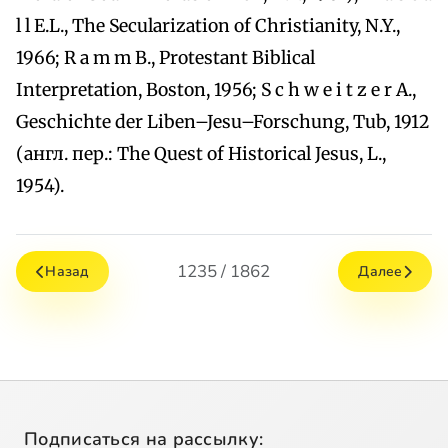
l l E.L., The Secularization of Christianity, N.Y.,
1966; R a m m B., Protestant Biblical
Interpretation, Boston, 1956; S c h w e i t z e r A.,
Geschichte der Liben–Jesu–Forschung, Tub, 1912
(англ. пер.: The Quest of Historical Jesus, L.,
1954).
1235 / 1862
Назад
Далее
Подписаться на рассылку: