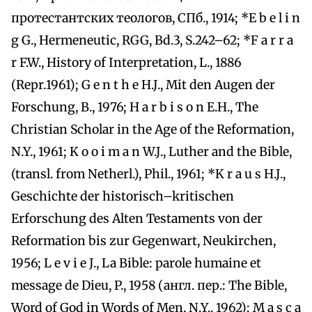
протестантских теологов, СПб., 1914; *E b e l i n
g G., Hermeneutic, RGG, Bd.3, S.242–62; *F a r r a
r F.W., History of Interpretation, L., 1886
(Repr.1961); G e n t h e H.J., Mit den Augen der
Forschung, B., 1976; H a r b i s o n E.H., The
Christian Scholar in the Age of the Reformation,
N.Y., 1961; K o o i m a n W.J., Luther and the Bible,
(transl. from Netherl.), Phil., 1961; *K r a u s H.J.,
Geschichte der historisch–kritischen
Erforschung des Alten Testaments von der
Reformation bis zur Gegenwart, Neukirchen,
1956; L e v i e J., La Bible: parole humaine et
message de Dieu, P., 1958 (англ. пер.: The Bible,
Word of God in Words of Men, N.Y., 1962); M a s c a