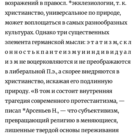
возражений в правосл. *экклезиологии, т. к.
христианство, универсальное по природе,
может воплощаться в самых разнообразных
культурах. Однако три существенных
элемента германской мысли: э т а т и з м, с к л
о н н о с т ь к п а н т е и з м у и и н д и в и д у а л
и з м не воцерковляются и не преображаются
в либеральной П.э., а скорее внедряются в
христианство, искажая его подлинную
природу. «В том и состоит внутренняя
трагедия современного протестантизма, —
писал *Арсеньев Н., — что субъективизм,
превращающий религию в меняющиеся,
лишенные твердой основы переживания