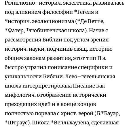
Религиозно–историч. экзегетика развивалась
под влиянием философии *Гегеля и
*историч. эволюционизма (*Де Ветте,
*Фатер, *тюбингенская школа). Начав с
рассмотрения Библии под углом зрения
историч. науки, подчинив свящ. историю
общим законам развития, этот тип П.э.
быстро утратил понимание специфики и
уникальности Библии. Лево–гегельянская
школа интерпретировала Писание как
мифологич. отображение исторически
преходящих идей и в конце концов
полностью порвала с христ. верой (Б.*Бауэр,
*Штраус). Школа *Велльхаузена, сделавшая