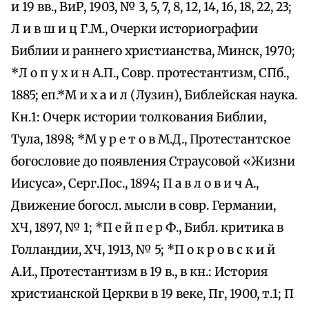
и 19 вв., ВиР, 1903, № 3, 5, 7, 8, 12, 14, 16, 18, 22, 23;
Л и в ш и ц Г.М., Очерки историографии
Библии и раннего христианства, Минск, 1970;
*Л о п у х и н А.П., Совр. протестантизм, СПб.,
1885; еп.*М и х а и л (Лузин), Библейская наука.
Кн.1: Очерк истории толкования Библии,
Тула, 1898; *М у р е т о в М.Д., Протестантское
богословие до появления Страусовой «Жизни
Иисуса», Серг.Пос., 1894; П а в л о в и ч А.,
Движение богосл. мысли в совр. Германии,
ХЧ, 1897, № 1; *П е й п е р Ф., Библ. критика в
Голландии, ХЧ, 1913, № 5; *П о к р о в с к и й
А.И., Протестантизм в 19 в., в кн.: История
христианской Церкви в 19 веке, Пг, 1900, т.1; П