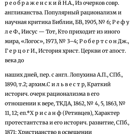
р е о б р а ж е н с к и й Н.А., Из очерков совр.
англиканства. Популярный рационализм и
научная критика Библии, БВ, 1905, № 6; Р е ф у
л е Ф., Иисус — Тот, Кто приходит из иного
мира, «Логос», 1973, № 3–4; Р о б е р т с о н Дж.,
Г е р ц о г И., История христ. Церкви от апост.
века до
наших дней, пер. с англ. Лопухина А.П., СПб.,
1890, т.2; архим.С и л ь в е с т р, Краткий
историч. очерк рационализма в его
отношении к вере, ТКДА, 1862, № 4, 5, 1863, №
11, 12; еп.*Х р и с а н ф (Ретивцев), Характер
протестантства и его историч. развитие, СПб.,
1871; Христианство в освещении