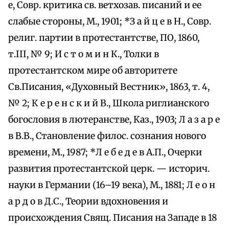
е, Совр. критика св. ветхозав. писаний и ее
слабые стороны, М., 1901; *З а й ц е в Н., Совр.
религ. партии в протестантстве, ПО, 1860,
т.III, № 9; И с т о м и н К., Толки в
протестантском мире об авторитете
Св.Писания, «Духовный Вестник», 1863, т. 4,
№ 2; К е р е н с к и й В., Школа риглианского
богословия в лютеранстве, Каз., 1903; Л а з а р е
в В.В., Становление филос. сознания нового
времени, М., 1987; *Л е б е д е в А.П., Очерки
развития протестантской церк. — историч.
науки в Германии (16–19 века), М., 1881; Л е о н
а р д о в Д.С., Теории вдохновения и
происхождения Свящ. Писания на Западе в 18