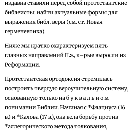
издавна ставили перед собой протестантские
библеисты: найти актуальные формы для
выражения библ. веры (см. ст. Новая
герменевтика).
Ниже мы кратко охарактеризуем пять
главных направлений П.э., к–рые выросли из
Реформации.
Протестантская ортодоксия стремилась
построить твердую вероучительную систему,
основанную только на б у к в а л ь н о м
понимании Библии. Начиная с *Флациуса (16
в.) и *Калова (17 в.), она вела борьбу против
*аллегорического метода толкования,