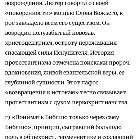
возрождения. Лютер говорил о своей
«покоренности» мощью Слова Божьего, к–
рое завладело всем его существом. Он
возродил полузабытый новозав.
христоцентризм, остроту переживания
спасающей силы Искупителя. История
протестантизма отмечена поисками пророч.
вдохновения, живой евангельской веры, ее
глубинной сущности. Этот пафос
«возвращения к истокам» тесно связывает
протестантизм с духом первохристианства.
г) «Понимать Библию только через саму
Библию», принцип, сыгравший большую
роль в общехрист. герменевтике и создавший