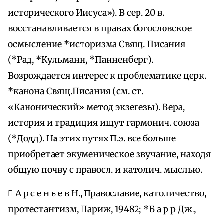
исторического Иисуса»). В сер. 20 в.
восстанавливается в правах богословское
осмысление *историзма Свящ. Писания
(*Рад, *Кульманн, *Панненберг).
Возрождается интерес к проблематике церк.
*канона Свящ.Писания (см. ст.
«Канонический» метод экзегезы). Вера,
история и традиция ищут гармонич. союза
(*Додд). На этих путях П.э. все больше
приобретает экуменическое звучание, находя
общую почву с правосл. и католич. мыслью.
 А р с е н ь е в Н., Православие, католичество,
протестантизм, Париж, 19482; *Б а р р Дж.,