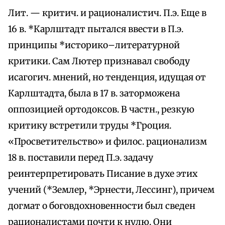
Лит. — критич. и рационалистич. П.э. Еще в
16 в. *Карлштадт пытался ввести в П.э.
принципы *историко–литературной
критики. Сам Лютер признавал свободу
исагогич. мнений, но тенденция, идущая от
Карлштадта, была в 17 в. заторможена
оппозицией ортодоксов. В частн., резкую
критику встретили труды *Гроция.
«Просветительство» и филос. рационализм
18 в. поставили перед П.э. задачу
реинтерпретировать Писание в духе этих
учений (*Землер, *Эрнести, Лессинг), причем
догмат о боговдохновенности был сведен
рационалистами почти к нулю. Они