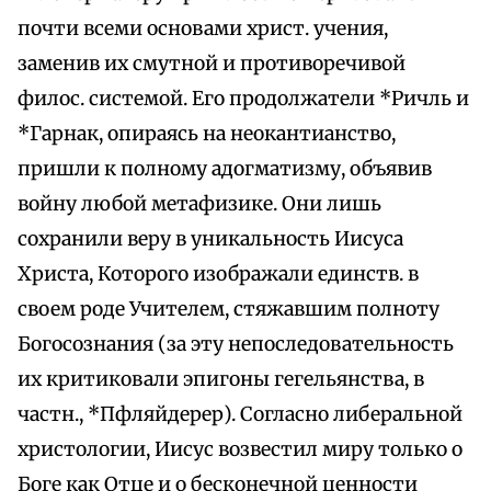
почти всеми основами христ. учения,
заменив их смутной и противоречивой
филос. системой. Его продолжатели *Ричль и
*Гарнак, опираясь на неокантианство,
пришли к полному адогматизму, объявив
войну любой метафизике. Они лишь
сохранили веру в уникальность Иисуса
Христа, Которого изображали единств. в
своем роде Учителем, стяжавшим полноту
Богосознания (за эту непоследовательность
их критиковали эпигоны гегельянства, в
частн., *Пфляйдерер). Согласно либеральной
христологии, Иисус возвестил миру только о
Боге как Отце и о бесконечной ценности