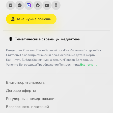
Мне нужна помощь
Тематические страницы медиатеки
Рождество Христово
Пасха
Великий пост
Пост
Молитва
Литургия
Бог
Святость
О любви
Христианский брак
Воспитание детей
Смерть
Как читать Библию
Зачем нужна религия
Покров Богородицы
Успение Богородицы
Преображение
Пятидесятница
Все темы →
Благотворительность
Договор оферты
Регулярные пожертвования
Безопасность платежей