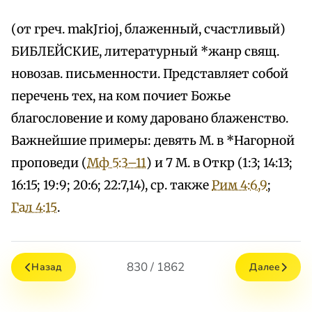
(от греч. makЈrioj, блаженный, счастливый)
БИБЛЕЙСКИЕ, литературный *жанр свящ.
новозав. письменности. Представляет собой
перечень тех, на ком почиет Божье
благословение и кому даровано блаженство.
Важнейшие примеры: девять М. в *Нагорной
проповеди (
Мф 5:3–11
) и 7 М. в Откр (1:3; 14:13;
16:15; 19:9; 20:6; 22:7,14), ср. также
Рим 4:6,9
;
Гал 4:15
.
830 / 1862
Назад
Далее