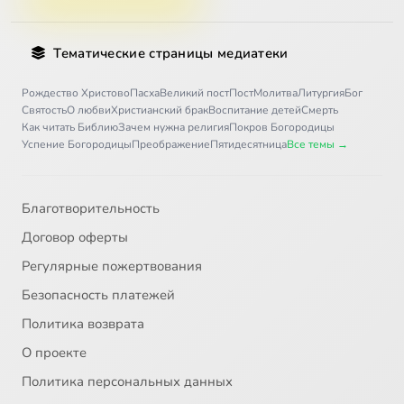
Тематические страницы медиатеки
Рождество Христово
Пасха
Великий пост
Пост
Молитва
Литургия
Бог
Святость
О любви
Христианский брак
Воспитание детей
Смерть
Как читать Библию
Зачем нужна религия
Покров Богородицы
Успение Богородицы
Преображение
Пятидесятница
Все темы →
Благотворительность
Договор оферты
Регулярные пожертвования
Безопасность платежей
Политика возврата
О проекте
Политика персональных данных