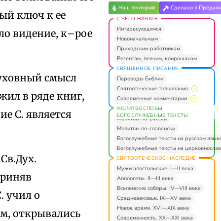
Наш лекторий
Сделано в Предан
ый ключ к ее
С ЧЕГО НАЧАТЬ
Интересующимся
ло видение, к–рое
Новоначальным
Приходским работникам
Регентам, певчим, клирошанам
СВЯЩЕННОЕ ПИСАНИЕ
духовный смысл
Переводы Библии
Святоотеческие толкования
жил в ряде книг,
Современные комментарии
МОЛИТВОСЛОВЫ.
ие С. является
БОГОСЛУЖЕБНЫЕ ТЕКСТЫ
Молитвы по-русски
Молитвы по-славянски
Богослужебные тексты на русском язык
Богослужебные тексты на церковнослав
Св.Дух.
СВЯТООТЕЧЕСКОЕ НАСЛЕДИЕ
Мужи апостольские. I—II века
приняв
Апологеты. II—III века
Вселенские соборы. IV—VIII века
. учил о
Средневековье. IX—XV века
Новое время. XVI—XIX века
ам, открывались
Современность. XX—XXI века