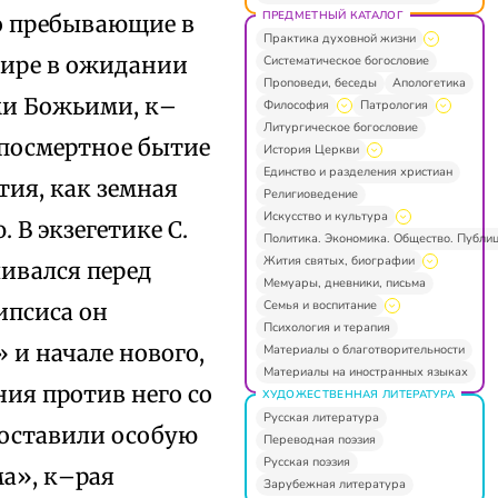
ПРЕДМЕТНЫЙ КАТАЛОГ
бо пребывающие в
Практика духовной жизни
 мире в ожидании
Систематическое богословие
Проповеди, беседы
Апологетика
ми Божьими, к–
Философия
Патрология
Литургическое богословие
*посмертное бытие
История Церкви
Единство и разделения христиан
тия, как земная
Религиоведение
Искусство и культура
 В экзегетике С.
Политика. Экономика. Общество. Публи
Жития святых, биографии
ивался перед
Мемуары, дневники, письма
Семья и воспитание
ипсиса он
Психология и терапия
 и начале нового,
Материалы о благотворительности
Материалы на иностранных языках
ния против него со
ХУДОЖЕСТВЕННАЯ ЛИТЕРАТУРА
Русская литература
составили особую
Переводная поэзия
Русская поэзия
а», к–рая
Зарубежная литература