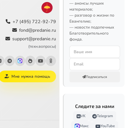
— анонсы лучших
материалов;
— разговор о жизни по
+7 (495) 722-92-79
Евангелию;
— новости подопечных
fond@predanie.ru
Благотворительного
support@predanie.ru
фонда.
(техн.вопросы)
Мне нужна помощь
Подписаться
Следите за нами
VK
Telegram
Макс
YouTube