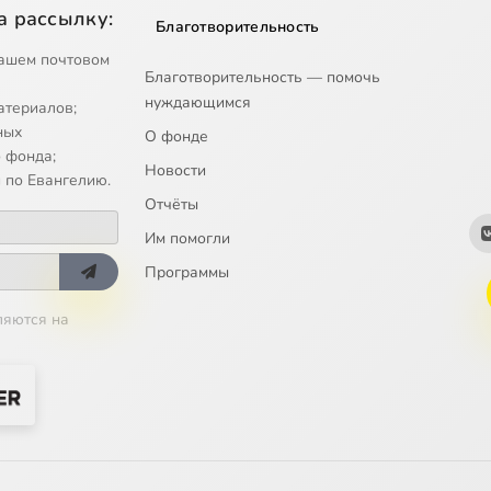
а рассылку:
Благотворительность
ашем почтовом
Благотворительность — помочь
нуждающимся
атериалов;
ных
О фонде
 фонда;
Новости
 по Евангелию.
Отчёты
Им помогли
Программы
ляются на