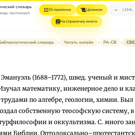
ческий словарь
−
Оглавление
Целиком
125%
андр, протоиерей
На страничку книги
Библиологический словарь
Читать онлайн
РА–СВ
СВЕ
 Эмануэль (1688–1772), швед. ученый и мист
Изучал математику, инженерное дело и кла
 трудами по алгебре, геологии, химии. Бы
Создал собственную теософскую систему, в
турфилософии и оккультизма. С. много за
ями Библии. Ортодоксально–протестантск