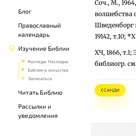
Соч., М., 196
Блог
волшебства от
Шведенборг и е
Православный
календарь
19142, т.10; 
Изучение Библии
ХЧ, 1866, т.1;
Колледж Наследие
библиогр. см.
Библия в искусстве
Записаться
САНДИ
Читать Библию
Рассылки и
уведомления