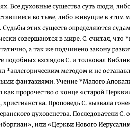
ях. Все духовные существа суть люди, ли
оставшиеся во тьме, либо живущие в этом
и. Судьбы этих существ определяются суда
ески совершаются в мире. С. считал, что 
статично, а так же подчинено закону разви
те подобных взглядов С. и толковал Библию.
ял *аллегорическим методом и не останавл
ыми фантазиями. Учение *Малого Апокал
 как пророчество о конце «старой Церкви»
 христианства. Проповедь С. вызвала гоне
еранского духовенства. Последователи С. 
енборгиан», или «Церкви Нового Иерусалим