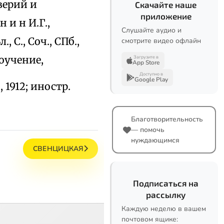
еверий и
Скачайте наше
приложение
 и н И.Г.,
Слушайте аудио и
, С., Соч., СПб.,
смотрите видео офлайн
роучение,
Загрузите в
App Store
Доступно в
Google Play
, 1912; иностр.
Благотворительность
— помочь
нуждающимся
СВЕНЦИЦКАЯ
Подписаться на
рассылку
Каждую неделю в вашем
почтовом ящике: