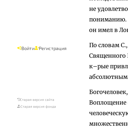
не удовлетв
пониманию. К
он имел в Ло
По словам С.
Войти
Регистрация
Священного П
к–рые привле
абсолютным 
Богочеловек,
Старая версия сайта
Воплощение о
Старая версия фонда
человеческую
множественн