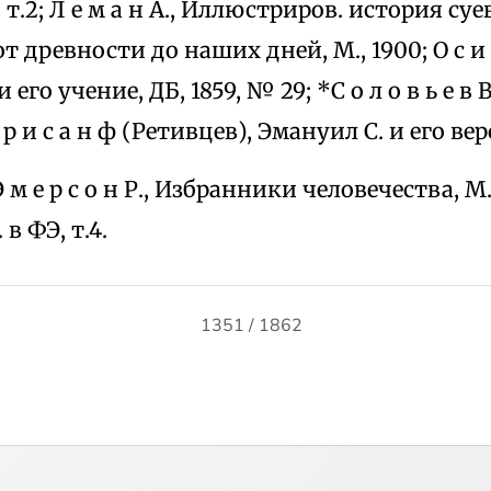
4, т.2; Л е м а н А., Иллюстриров. история су
 древности до наших дней, М., 1900; О с и н
го учение, ДБ, 1859, № 29; *С о л о в ь е в Вл.
*Х р и с а н ф (Ретивцев), Эмануил С. и его ве
 Э м е р с о н Р., Избранники человечества, М.
 в ФЭ, т.4.
1351 / 1862