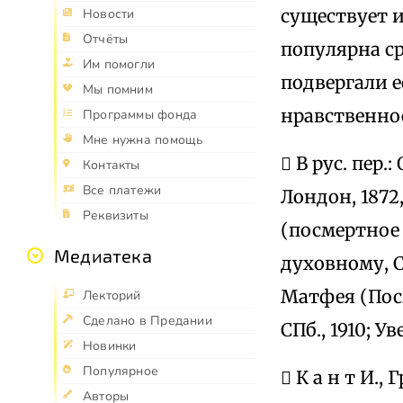
существует и
Новости
Отчёты
популярна ср
Им помогли
подвергали е
Мы помним
нравственно
Программы фонда
Мне нужна помощь
 В рус. пер.:
Контакты
Все платежи
Лондон, 1872
Реквизиты
(посмертное 
Медиатека
духовному, С
Матфея (Посм
Лекторий
Сделано в Предании
СПб., 1910; 
Новинки
Популярное
 К а н т И.
Авторы