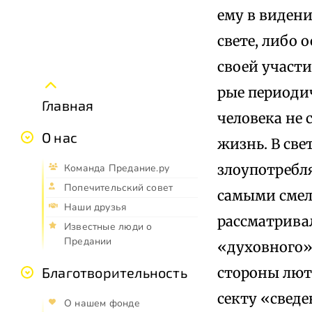
ему в видени
свете, либо 
своей участ
рые периодич
Главная
человека не 
О нас
жизнь. В све
злоупотребл
Команда Предание.ру
Попечительский совет
самыми смел
Наши друзья
рассматривал
Известные люди о
Предании
«духовного»,
стороны лют
Благотворительность
секту «свед
О нашем фонде