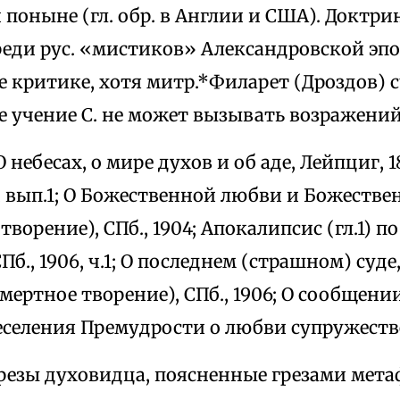
 поныне (гл. обр. в Англии и США). Доктрин
еди рус. «мистиков» Александровской эпо
е критике, хотя митр.*Филарет (Дроздов) с
е учение С. не может вызывать возражений
 О небесах, о мире духов и об аде, Лейпциг, 18
, вып.1; О Божественной любви и Божеств
творение), СПб., 1904; Апокалипсис (гл.1) п
Пб., 1906, ч.1; О последнем (страшном) суде
ертное творение), СПб., 1906; О сообщении
Увеселения Премудрости о любви супружестве
, Грезы духовидца, поясненные грезами метаф