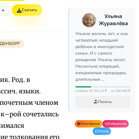
+
Скачать
Ульяна
Журавлёва
Ульяне восемь лет, и она
четвертый, младший
ДЕНБОРГ
ребёнок в многодетной
семье. И с самого
рождения Ульяну лечат.
Несколько операций,
ежедневные процедуры,
ик. Род. в
длительные …
ссич. языки.
Собрано 52 511,14 ₽
из 180 000 ₽
л почетным членом
Помочь
 к–рой сочетались
Популярное
Избранное
нимался
Позже
ие толкования его