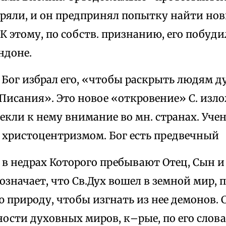
оряли, и он предпринял попытку найти нов
 этому, по собств. признанию, его побуди
ндоне.
, Бог избрал его, «чтобы раскрыть людям 
исания». Это новое «откровение» С. изло
кли к нему внимание во мн. странах. Учен
христоцентризмом. Бог есть предвечный
 в недрах Которого пребывают Отец, Сын и 
значает, что Св.Дух вошел в земной мир, 
 природу, чтобы изгнать из нее демонов. С
ости духовных миров, к–рые, по его слов