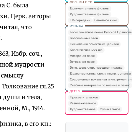
ФИЛЬМЫ И ТВ
а С. была
Документальные фильмы
Художественные фильмы
хи. Церк. авторы
ТВ-передачи
Семейное кино
читал, что
МУЗЫКА
Богослужебное пение Русской Правосл
.
Колокольный звон
Песнопения поместных церквей
Классическая музыка
63; Избр. соч.,
Авторская песня
Эстрадная песня
енной мудрости
Этно, фольклор, народная музыка
Духовные канты, стихи, песни, романсы
о смыслу
Современная вокальная и инструментал
, Толкование гл.25
Учебные материалы по музыке и пению
ДЕТЯМ
 души и тела,
Просветительское
Развлекательное
нной, М., 1914.
Художественное
Музыкальное
изика, в его кн.: