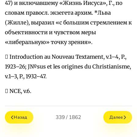
47) и включавшему «Жизнь Иисуса», Г., по
словам правосл. экзегета архим. *Льва
(Жилле), выразил «с большим стремлением к
объективности и чувством меры
«либеральную» точку зрения».
 Introduction au Nouveau Textament, v.1–4, P.,
1923–26; J№sus et les origines du Сhristianisme,
v.1–3, P., 1932–47.
 NCE, v.6.
339 / 1862
Назад
Далее