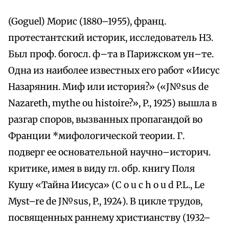
(Goguel) Морис (1880–1955), франц.
протестантский историк, исследователь НЗ.
Был проф. богосл. ф–та в Парижском ун–те.
Одна из наиболее известных его работ «Иисус
Назарянин. Миф или история?» («J№sus de
Nazareth, mythe ou histoire?», P., 1925) вышла в
разгар споров, вызванных пропагандой во
Франции *мифологической теории. Г.
подверг ее основательной научно–историч.
критике, имея в виду гл. обр. книгу Поля
Кушу «Тайна Иисуса» (C o u c h o u d P.L., Le
Myst–re de J№sus, P., 1924). В цикле трудов,
посвященных раннему христианству (1932–