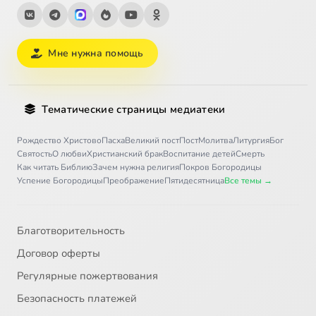
Мне нужна помощь
Тематические страницы медиатеки
Рождество Христово
Пасха
Великий пост
Пост
Молитва
Литургия
Бог
Святость
О любви
Христианский брак
Воспитание детей
Смерть
Как читать Библию
Зачем нужна религия
Покров Богородицы
Успение Богородицы
Преображение
Пятидесятница
Все темы →
Благотворительность
Договор оферты
Регулярные пожертвования
Безопасность платежей