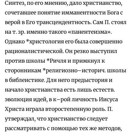
Синтез, по его мнению, дало христианство,
сочетавшее понятие имманентности Бога с
верой в Его трансцендентность. Сам П. стоял
на т. зр. именно такого «панентеизма».
Однако *христология его была совершенно
рационалистической. Он резко выступил
против школы *Ричля и примкнул к
сторонникам *pелигиозно–историч. школы
в библеистике. Для него предыстория и
начало христианства есть лишь естеств.
эволюция идей, в к–рой личность Иисуса
Христа играла второстепенную роль. П.
утверждал, что христианство следует
рассматривать с помощью тех же методов,