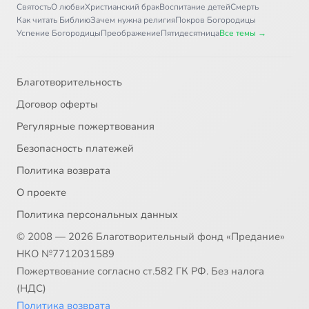
Святость
О любви
Христианский брак
Воспитание детей
Смерть
Как читать Библию
Зачем нужна религия
Покров Богородицы
Успение Богородицы
Преображение
Пятидесятница
Все темы →
Благотворительность
Договор оферты
Регулярные пожертвования
Безопасность платежей
Политика возврата
О проекте
Политика персональных данных
© 2008 — 2026 Благотворительный фонд «Предание»
НКО №7712031589
Пожертвование согласно ст.582 ГК РФ. Без налога
(НДС)
Политика возврата