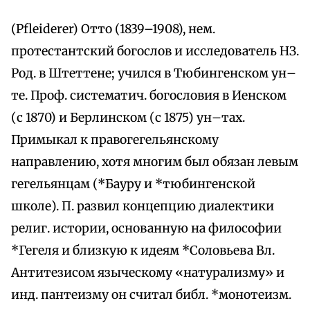
(Pfleiderer) Отто (1839–1908), нем.
протестантский богослов и исследователь НЗ.
Род. в Штеттене; учился в Тюбингенском ун–
те. Проф. систематич. богословия в Иенском
(с 1870) и Берлинском (с 1875) ун–тах.
Примыкал к правогегельянскому
направлению, хотя многим был обязан левым
гегельянцам (*Бауру и *тюбингенской
школе). П. развил концепцию диалектики
религ. истории, основанную на философии
*Гегеля и близкую к идеям *Соловьева Вл.
Антитезисом языческому «натурализму» и
инд. пантеизму он считал библ. *монотеизм.