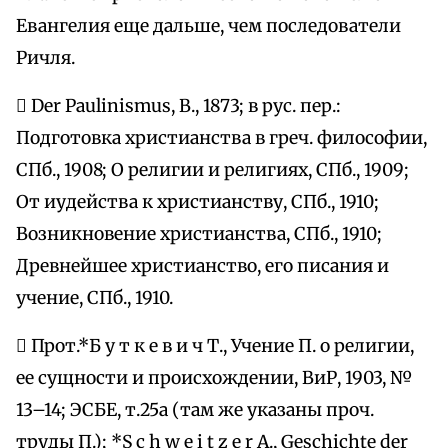
Евангелия еще дальше, чем последователи
Ричля.
 Der Paulinismus, В., 1873; в рус. пер.:
Подготовка христианства в греч. философии,
СПб., 1908; О религии и религиях, СПб., 1909;
От иудейства к христианству, СПб., 1910;
Возникновение христианства, СПб., 1910;
Древнейшее христианство, его писания и
учение, СПб., 1910.
 Прот.*Б у т к е в и ч Т., Учение П. о религии,
ее сущности и происхождении, ВиР, 1903, №
13–14; ЭСБЕ, т.25а (там же указаны проч.
труды П.); *S c h w e i t z e r A., Geschichte der