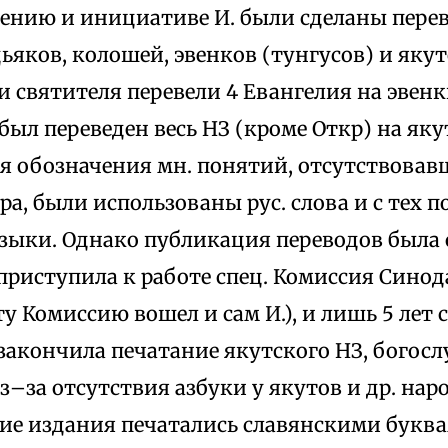
вению и инициативе И. были сделаны пере
ьяков, колошей, эвенков (тунгусов) и якут
святителя перевели 4 Евангелия на эвенк
. был переведен весь НЗ (кроме Откр) на як
я обозначения мн. понятий, отсутствовав
ра, были использованы рус. слова и с тех 
языки. Однако публикация переводов была 
4 приступила к работе спец. Комиссия Сино
ту Комиссию вошел и сам И.), и лишь 5 лет 
закончила печатание якутского НЗ, богосл
Из–за отсутствия азбуки у якутов и др. нар
ие издания печатались славянскими буква