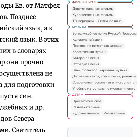
ФИЛЬМЫ И ТВ
воды Ев. от Матфея
Документальные фильмы
Художественные фильмы
ов. Позднее
ТВ-передачи
Семейное кино
ийский язык, а к
МУЗЫКА
Богослужебное пение Русской Правосл
утский язык. В этих
Колокольный звон
Песнопения поместных церквей
ших в словарях
Классическая музыка
Авторская песня
пор они прочно
Эстрадная песня
Этно, фольклор, народная музыка
осуществлена не
Духовные канты, стихи, песни, романсы
Современная вокальная и инструментал
да для подготовки
Учебные материалы по музыке и пению
спустя син.
ДЕТЯМ
Просветительское
ужебных и др.
Развлекательное
Художественное
Музыкальное
одов Севера
ми. Святитель