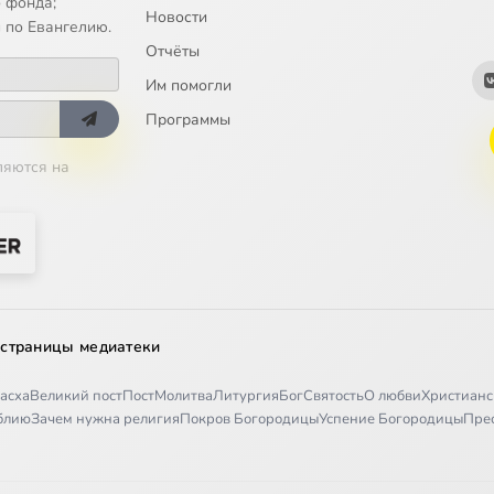
 фонда;
Новости
 по Евангелию.
Отчёты
Им помогли
Программы
ляются на
 страницы медиатеки
асха
Великий пост
Пост
Молитва
Литургия
Бог
Святость
О любви
Христианс
иблию
Зачем нужна религия
Покров Богородицы
Успение Богородицы
Пре