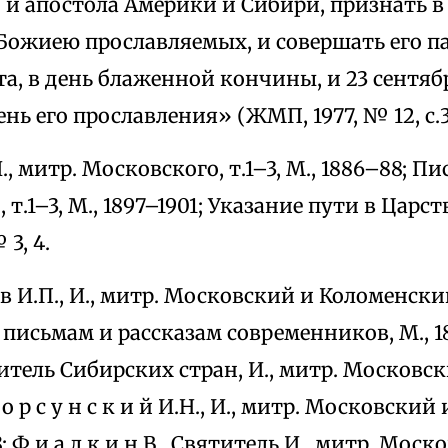
и апостола Америки и Сибири, признать в
Божиею прославляемых, и совершать его п
та, в день блаженной кончины, и 23 сентяб
ень его прославления» (ЖМП, 1977, № 12, с.3
, митр. Московского, т.1–3, М., 1886–88; Пи
т.1–3, М., 1897–1901; Указание пути в Царс
3, 4.
 о в И.П., И., митр. Московский и Коломенски
исьмам и рассказам современников, М., 1883;
титель Сибирских стран, И., митр. Московс
К о р с у н с к и й И.Н., И., митр. Московски
; Ф и а л к и н В., Святитель И., митр. Моск