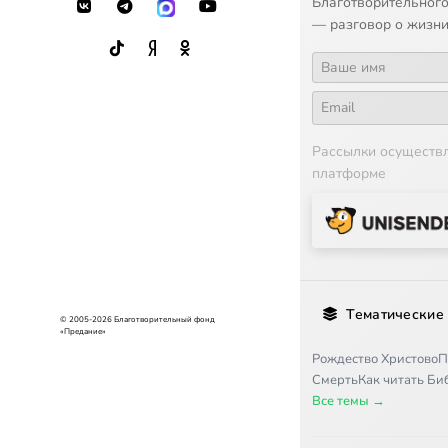
Благотворительного
— разговор о жизни
Рассылки осуществ
платформе
Тематические
© 2005-2026 Благотворительный фонд
«Предание»
Рождество Христово
П
Смерть
Как читать Б
Все темы →