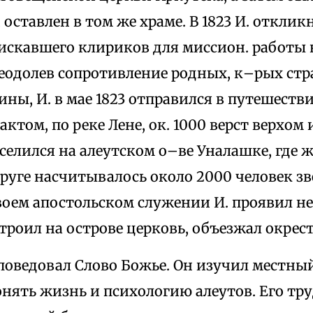
 и оставлен в том же храме. В 1823 И. откли
 искавшего клириков для миссион. работы 
реодолев сопротивление родных, к–рых ст
ины, И. в мае 1823 отправился в путешестви
ктом, по реке Лене, ок. 1000 верст верхом 
селился на алеутском о–ве Уналашке, где ж
круге насчитывалось около 2000 человек з
своем апостольском служении И. проявил 
троил на острове церковь, объезжал окрес
поведовал Слово Божье. Он изучил местны
онять жизнь и психологию алеутов. Его тр