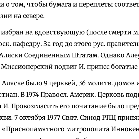
и о том, чтобы бумага и переплеты соотве
ни на севере.
л избран на вдовствующую (после смерти 
ск. кафедру. За год до этого рус. правител
Аляски Соединенным Штатам. Однако Алеу
 Миссионерский подвиг И. принес богатые
а Аляске было 9 церквей, 36 молитв. домов и
стиан. В 1974 Правосл. Америк. Церковь под
И. Провозгласить его почитание было пре
кви. 7 октября 1977 Свят. Синод РПЦ принял
: «Приснопамятного митрополита Иннокен