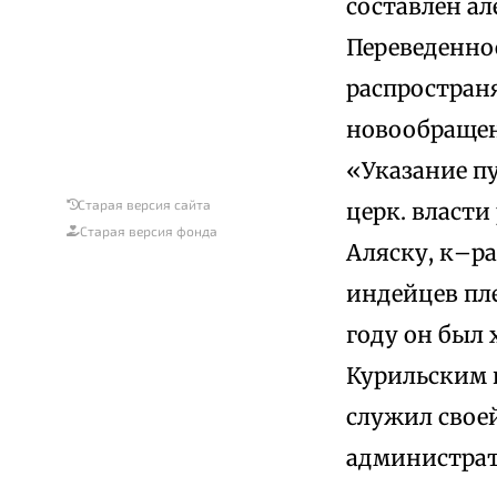
составлен ал
Переведенное
распространя
новообращен
«Указание пу
Старая версия сайта
церк. власти
Старая версия фонда
Аляску, к–р
индейцев пле
году он был
Курильским и
служил своей
администрат