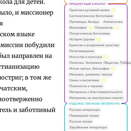
ола для детей.
ПРЕДМЕТНЫЙ КАТАЛОГ
Практика духовной жизни
было, и миссионер
Систематическое богословие
Проповеди, беседы
Апологетика
я
Философия
Патрология
вском языке
Литургическое богословие
История Церкви
и миссии побудили
Единство и разделения христиан
Религиоведение
 был направлен на
Искусство и культура
Политика. Экономика. Общество. Публи
истианизацию
Жития святых, биографии
Мемуары, дневники, письма
постриг; в том же
Семья и воспитание
Психология и терапия
мчатским,
Материалы о благотворительности
амоотверженно
Материалы на иностранных языках
ХУДОЖЕСТВЕННАЯ ЛИТЕРАТУРА
итель и заботливый
Русская литература
Переводная поэзия
Русская поэзия
Зарубежная литература