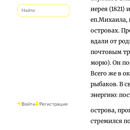
иерея (1821)
еп.Михаила,
островах. П
вдали от род
почтовым тра
морю). Он по
Всего же в о
рыбаков. В 
энергию: пос
Войти
Регистрация
острова, про
стремился п