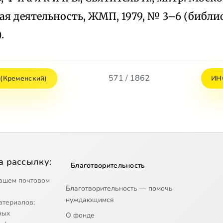
я деятельность, ЖМП, 1979, № 3–6 (библио
.
571 / 1862
Кременский)
ИН
а рассылку:
Благотворительность
ашем почтовом
Благотворительность — помочь
нуждающимся
атериалов;
ных
О фонде