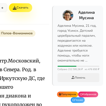
+
Скачать
Аделина
Мусина
Аделина Мусина, 21 год,
город Усинск. Детский
Попов–Вениаминов
церебральный паралич,
передвигается на
ходунках или коляске.
Аделине требуется
помощь, чтобы ноги
митр.Московский,
окончательно не …
Севера. Род. в
Собрано 212 592,36 ₽
из 476 650 ₽
Иркутскую ДС, где
Помочь
вшего
Популярное
Избранное
ан диакона и
Позже
л рукоположен во