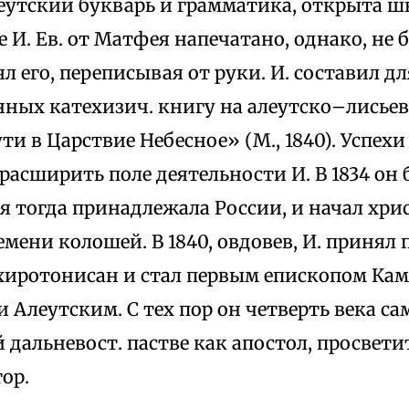
еутский букварь и грамматика, открыта шк
 И. Ев. от Матфея напечатано, однако, не 
л его, переписывая от руки. И. составил дл
ных катехизич. книгу на алеутско–лисье
ти в Царствие Небесное» (М., 1840). Успех
 расширить поле деятельности И. В 1834 он
ая тогда принадлежала России, и начал хр
мени колошей. В 1840, овдовев, И. принял 
 хиротонисан и стал первым епископом Ка
 Алеутским. С тех пор он четверть века с
 дальневост. пастве как апостол, просвет
ор.