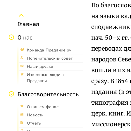
По благосло
на языки кад
Главная
сподвижники 
О нас
нач. 50–х гг
переводах дл
Команда Предание.ру
народов Севе
Попечительский совет
Наши друзья
вошли в их 
Известные люди о
сразу. В 185
Предании
издания (в э
Благотворительность
типография 
О нашем фонде
церк. книг. 
Новости
миссионерск
Отчёты