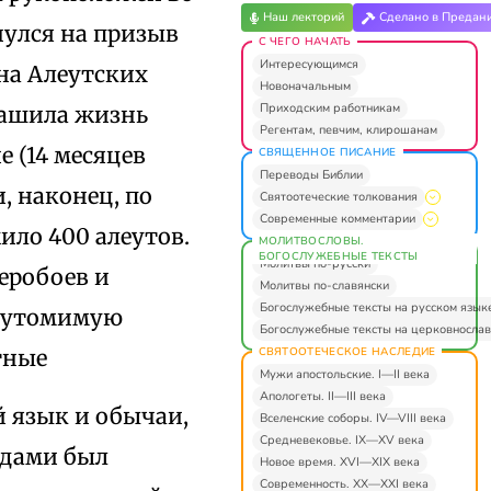
Наш лекторий
Сделано в Предан
кнулся на призыв
С ЧЕГО НАЧАТЬ
Интересующимся
на Алеутских
Новоначальным
Приходским работникам
рашила жизнь
Регентам, певчим, клирошанам
е (14 месяцев
СВЯЩЕННОЕ ПИСАНИЕ
Переводы Библии
и, наконец, по
Святоотеческие толкования
Современные комментарии
ило 400 алеутов.
МОЛИТВОСЛОВЫ.
БОГОСЛУЖЕБНЫЕ ТЕКСТЫ
Молитвы по-русски
веробоев и
Молитвы по-славянски
Богослужебные тексты на русском язык
неутомимую
Богослужебные тексты на церковнослав
СВЯТООТЕЧЕСКОЕ НАСЛЕДИЕ
тные
Мужи апостольские. I—II века
Апологеты. II—III века
й язык и обычаи,
Вселенские соборы. IV—VIII века
Средневековье. IX—XV века
удами был
Новое время. XVI—XIX века
Современность. XX—XXI века