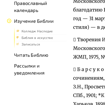
Московского 
Православный
благодатию 
календарь
год — 31 мар
Изучение Библии
стиля) — в д
Колледж Наследие
Библия в искусстве
 Творения И.
Записаться
Московского, 
Читать Библию
ЖМП, 1975, № 
Рассылки и
 Б а р с у к
уведомления
сочинениям, п
З.Н., Просве
СПб., 1901; *
Харьков, 1898