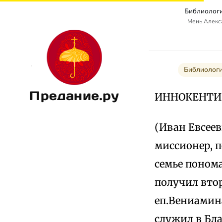
Библиологи
Мень Алекс
Библиологи
Предание.ру
ИННОКЕНТИЙ
(Иван Евсеев
миссионер, п
семье понома
получил вто
еп.Вениамина
служил в Бл