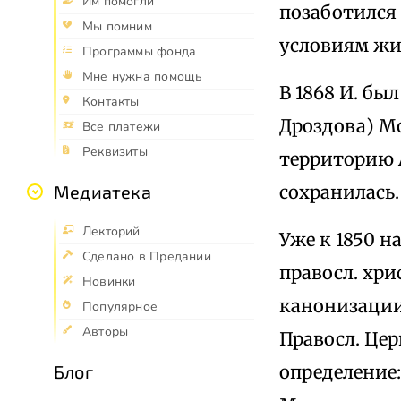
Им помогли
позаботился 
Мы помним
условиям жиз
Программы фонда
Мне нужна помощь
В 1868 И. бы
Контакты
Дроздова) Мо
Все платежи
Реквизиты
территорию 
сохранилась.
Медиатека
Лекторий
Уже к 1850 н
Сделано в Предании
правосл. хри
Новинки
канонизации 
Популярное
Авторы
Правосл. Цер
определение
Блог