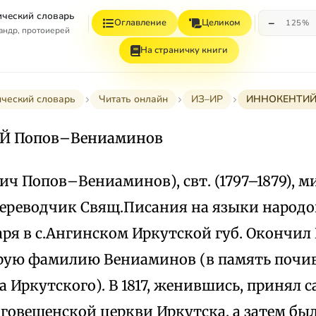
ческий словарь
−
Оглавление
Целиком
125%
андр, протоиерей
На страничку книги
ческий словарь
Читать онлайн
ИЗ–ИР
ИННОКЕНТИЙ 
 Попов–Вениаминов
ич Попов–Вениаминов), свт. (1797–1879), 
ереводчик Свящ.Писания на языки народов 
ря в с.Ангинском Иркутской губ. Окончил 
рую фамилию Вениаминов (в память почи
 Иркутского). В 1817, женившись, принял с
аговещенской церкви Иркутска, а затем бы