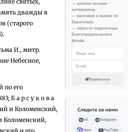
 лике святых,
— анонсы лучших
материалов;
амять дважды в
— разговор о жизни по
Евангелию;
ря (старого
— новости подопечных
).
Благотворительного
фонда.
сьма И., митр.
твие Небесное,
Подписаться
й по его
 Б а р с у к о в а
кий и Коломенский,
Следите за нами
й и Коломенский,
VK
Telegram
овский и его
Макс
YouTube