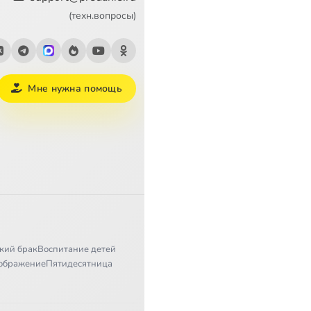
(техн.вопросы)
Мне нужна помощь
кий брак
Воспитание детей
ображение
Пятидесятница