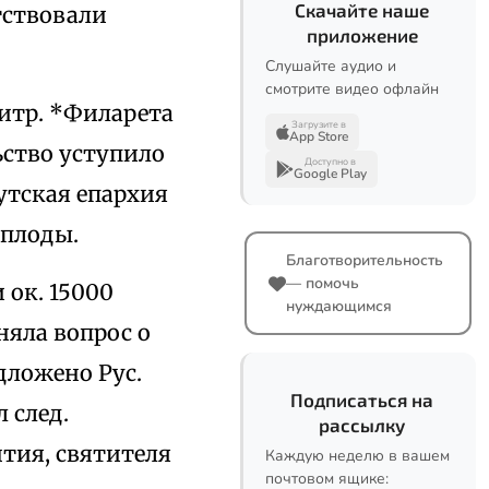
Скачайте наше
тствовали
приложение
Слушайте аудио и
смотрите видео офлайн
митр. *Филарета
Загрузите в
App Store
ьство уступило
Доступно в
Google Play
тская епархия
 плоды.
Благотворительность
— помочь
 ок. 15000
нуждающимся
няла вопрос о
дложено Рус.
Подписаться на
 след.
рассылку
тия, святителя
Каждую неделю в вашем
почтовом ящике: