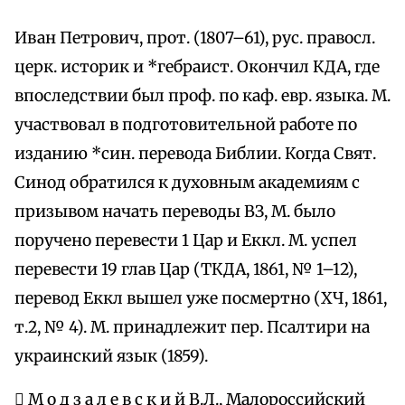
Иван Петрович, прот. (1807–61), рус. правосл.
церк. историк и *гебраист. Окончил КДА, где
впоследствии был проф. по каф. евр. языка. М.
участвовал в подготовительной работе по
изданию *син. перевода Библии. Когда Свят.
Синод обратился к духовным академиям с
призывом начать переводы ВЗ, М. было
поручено перевести 1 Цар и Еккл. М. успел
перевести 19 глав Цар (ТКДА, 1861, № 1–12),
перевод Еккл вышел уже посмертно (ХЧ, 1861,
т.2, № 4). М. принадлежит пер. Псалтири на
украинский язык (1859).
 М о д з а л е в с к и й В.Л., Малороссийский