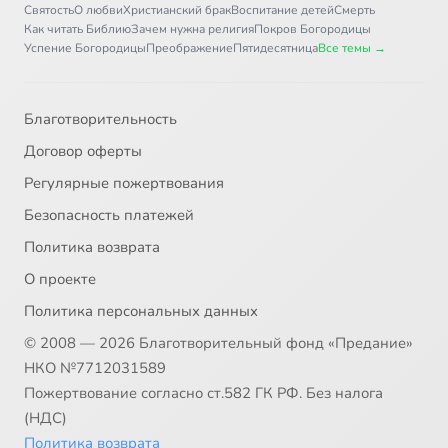
Святость
О любви
Христианский брак
Воспитание детей
Смерть
Как читать Библию
Зачем нужна религия
Покров Богородицы
Успение Богородицы
Преображение
Пятидесятница
Все темы →
Благотворительность
Договор оферты
Регулярные пожертвования
Безопасность платежей
Политика возврата
О проекте
Политика персональных данных
© 2008 — 2026 Благотворительный фонд «Предание»
НКО №7712031589
Пожертвование согласно ст.582 ГК РФ. Без налога
(НДС)
Политика возврата