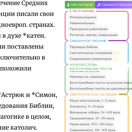
течение Средних
Наш лекторий
Сделано в Предан
С ЧЕГО НАЧАТЬ
нции писали свои
Интересующимся
Новоначальным
дноевроп. странах.
Приходским работникам
в духе *катен.
Регентам, певчим, клирошанам
СВЯЩЕННОЕ ПИСАНИЕ
ли поставлены
Переводы Библии
Святоотеческие толкования
исключительно в
Современные комментарии
МОЛИТВОСЛОВЫ.
а положили
БОГОСЛУЖЕБНЫЕ ТЕКСТЫ
Молитвы по-русски
Молитвы по-славянски
Богослужебные тексты на русском язык
Богослужебные тексты на церковнослав
 *Астрюк и *Симон,
СВЯТООТЕЧЕСКОЕ НАСЛЕДИЕ
Мужи апостольские. I—II века
едования Библии,
Апологеты. II—III века
Вселенские соборы. IV—VIII века
агогике в целом,
Средневековье. IX—XV века
Новое время. XVI—XIX века
ние католич.
Современность. XX—XXI века