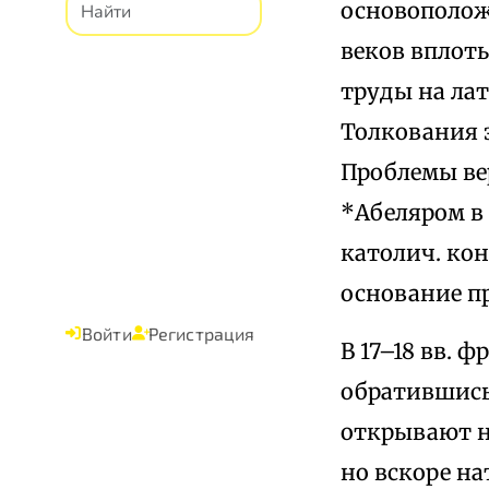
основоположн
веков вплот
труды на лат
Толкования 
Проблемы ве
*Абеляром в 
католич. кон
основание пр
Войти
Регистрация
В 17–18 вв. 
обратившись
открывают но
но вскоре н