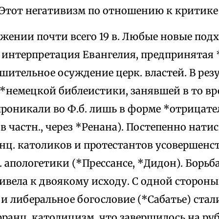
 Этот негативизм по отношению к критике 
яжении почти всего 19 в. Любые новые подх
 интерпретация Евангелия, предпринятая
шительное осуждение церк. властей. В рез
*немецкой библеистики, занявшей в то в
проникали во Ф.б. лишь в форме *отрицат
в частн., через *Ренана). Постепенно нати
нц. католиков и протестантов усовершенс
 апологетики (*Прессансе, *Дидон). Борьба
ивела к двоякому исходу. С одной стороны
и либеральное богословие (*Сабатье) стал
ранц. католицизм, что завершилось на рубе