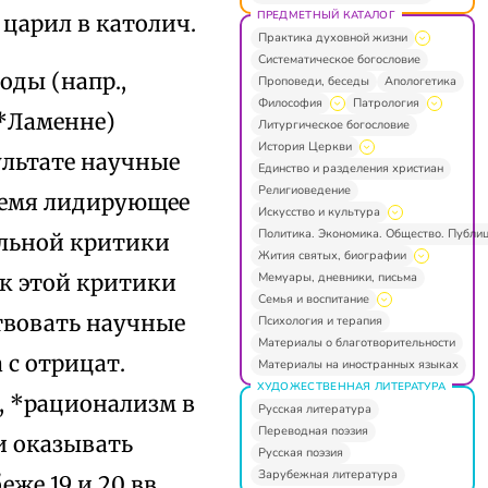
ПРЕДМЕТНЫЙ КАТАЛОГ
царил в католич.
Практика духовной жизни
Систематическое богословие
оды (напр.,
Проповеди, беседы
Апологетика
Философия
Патрология
 *Ламенне)
Литургическое богословие
История Церкви
ультате научные
Единство и разделения христиан
Религиоведение
ремя лидирующее
Искусство и культура
Политика. Экономика. Общество. Публи
ельной критики
Жития святых, биографии
Мемуары, дневники, письма
ск этой критики
Семья и воспитание
твовать научные
Психология и терапия
Материалы о благотворительности
 с отрицат.
Материалы на иностранных языках
ХУДОЖЕСТВЕННАЯ ЛИТЕРАТУРА
, *рационализм в
Русская литература
Переводная поэзия
и оказывать
Русская поэзия
Зарубежная литература
же 19 и 20 вв.