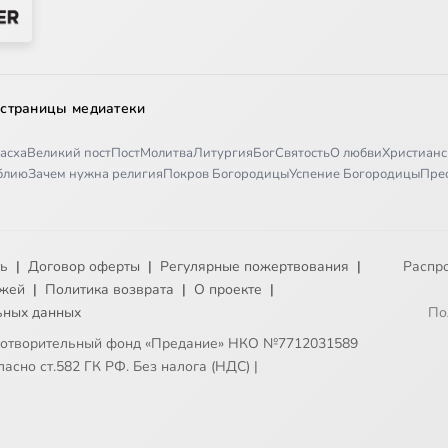
 страницы медиатеки
асха
Великий пост
Пост
Молитва
Литургия
Бог
Святость
О любви
Христианс
иблию
Зачем нужна религия
Покров Богородицы
Успение Богородицы
Пре
ть
|
Договор оферты
|
Регулярные пожертвования
|
Распр
ежей
|
Политика возврата
|
О проекте
|
ьных данных
По
готворительный фонд «Предание» НКО №7712031589
асно ст.582 ГК РФ. Без налога (НДС)
|