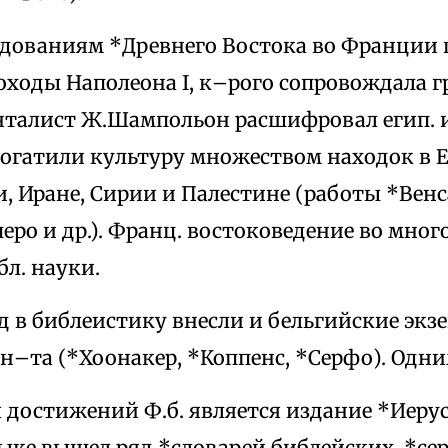
едованиям *Древнего Востока во Франции
оходы Наполеона I, к–рого сопровождала г
нталист Ж.Шампольон расшифровал егип. 
богатили культуру множеством находок в Е
, Иране, Сирии и Палестине (работы *Вен
еро и др.). Франц. востоковедение во мно
бл. науки.
д в библеистику внесли и бельгийские экзег
н–та (*Хоонакер, *Коппенс, *Серфо). Одни
достижений Ф.б. является издание *Иеру
ыке вышел ряд *словарей библейских, *се