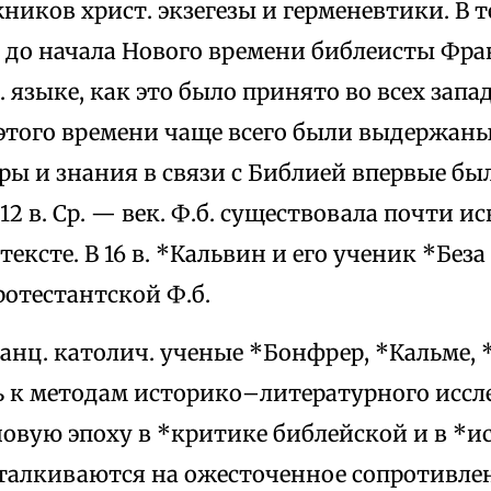
иков христ. экзегезы и герменевтики. В 
ь до начала Нового времени библеисты Фра
. языке, как это было принято во всех запа
этого времени чаще всего были выдержаны 
ры и знания в связи с Библией впервые бы
12 в. Ср. — век. Ф.б. существовала почти 
тексте. В 16 в. *Кальвин и его ученик *Без
отестантской Ф.б.
франц. католич. ученые *Бонфрер, *Кальме,
 к методам историко–литературного иссл
вую эпоху в *критике библейской и в *ис
аталкиваются на ожесточенное сопротивле