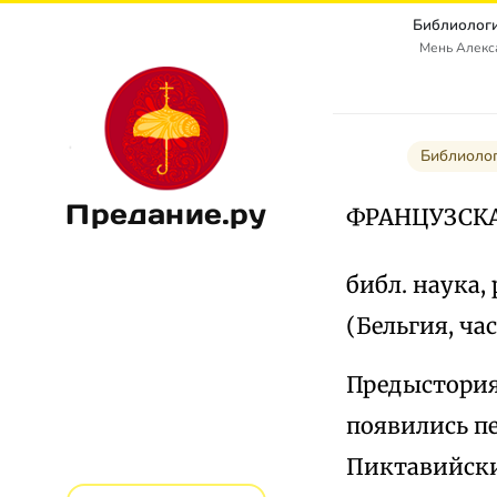
Библиологи
Мень Алекс
Библиолог
Предание.ру
ФРАНЦУЗСК
библ. наука
(Бельгия, ча
Предыстория 
появились п
Пиктавийский