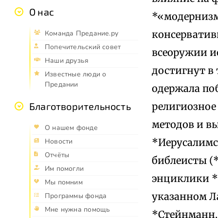
О нас
*«модернизм
консервативн
Команда Предание.ру
Попечительский совет
всеоружии ис
Наши друзья
достигнут в 
Известные люди о
Предании
одержала по
религиозное
Благотворительность
методов и в
О нашем фонде
*Иерусалимс
Новости
Отчёты
библеисты (*
Им помогли
энциклики *П
Мы помним
указанном Л
Программы фонда
Мне нужна помощь
*Стейнманн,