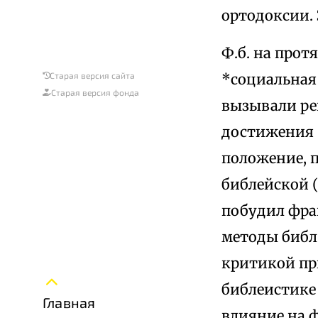
ортодоксии.
Ф.б. на прот
*социальная
Старая версия сайта
Старая версия фонда
вызывали ре
достижения 
положение, 
библейской (
побудил фра
методы библ.
критикой пр
библеистике 
Главная
влияние на ф