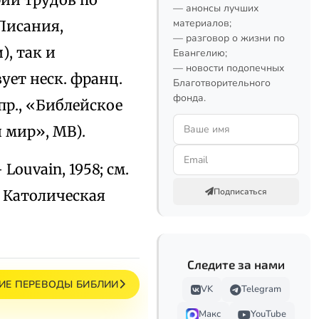
— анонсы лучших
материалов;
Писания,
— разговор о жизни по
, так и
Евангелию;
— новости подопечных
ует неск. франц.
Благотворительного
фонда.
пр., «Библейское
 мир», MB).
— Louvain, 1958; см.
Подписаться
; Католическая
Следите за нами
ИЕ ПЕРЕВОДЫ БИБЛИИ
VK
Telegram
Макс
YouTube