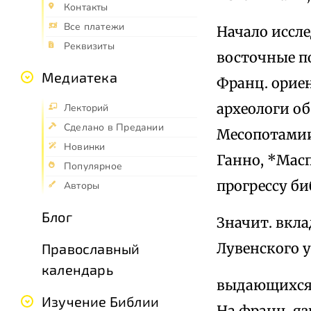
Контакты
Все платежи
Начало иссл
Реквизиты
восточные п
Медиатека
Франц. орие
археологи о
Лекторий
Сделано в Предании
Месопотамии
Новинки
Ганно, *Масп
Популярное
прогрессу би
Авторы
Блог
Значит. вкла
Лувенского у
Православный
календарь
выдающихся 
Изучение Библии
На франц. яз