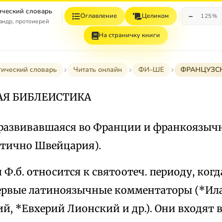
ческий словарь
−
Оглавление
Целиком
125%
андр, протоиерей
На страничку книги
ический словарь
Читать онлайн
ФИ–ШЕ
ФРАНЦУЗСК
АЯ БИБЛЕИСТИКА
, развивавшаяся во Франции и франкоязыч
стично Швейцария).
Ф.б. относится к святоотеч. периоду, когд
ервые латиноязычные комментаторы (*Ил
, *Евхерий Лионский и др.). Они входят в