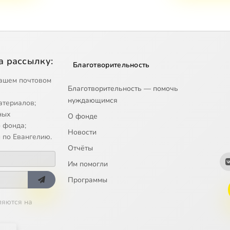
а рассылку:
Благотворительность
ашем почтовом
Благотворительность — помочь
нуждающимся
атериалов;
ных
О фонде
 фонда;
Новости
 по Евангелию.
Отчёты
Им помогли
Программы
ляются на