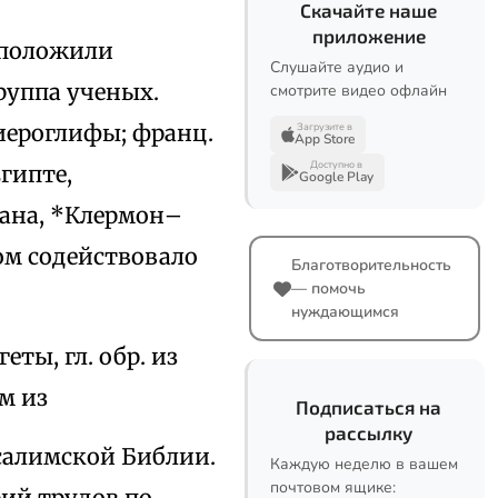
Скачайте наше
приложение
 положили
Слушайте аудио и
руппа ученых.
смотрите видео офлайн
иероглифы; франц.
Загрузите в
App Store
Доступно в
гипте,
Google Play
сана, *Клермон–
гом содействовало
Благотворительность
— помочь
нуждающимся
еты, гл. обр. из
м из
Подписаться на
рассылку
салимской Библии.
Каждую неделю в вашем
почтовом ящике:
рий трудов по