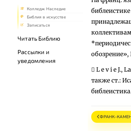
Колледж Наследие
библеистике
Библия в искусстве
принадлежащ
Записаться
коллективам 
Читать Библию
*периодичес
Рассылки и
обозрение», 
уведомления
 L e v i e J.
также ст.: И
библеистика
ФРАНК–КАМЕ