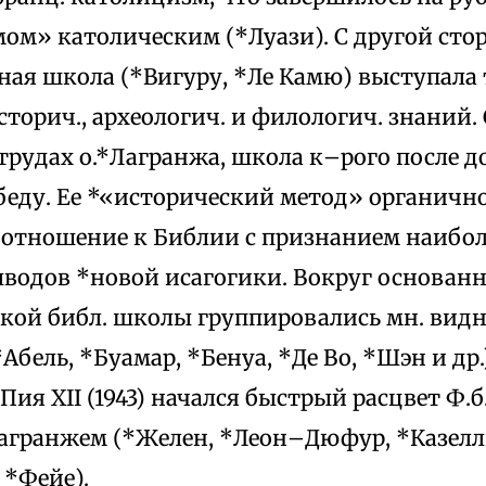
ом» католическим (*Луази). С другой сто
ая школа (*Вигуру, *Ле Камю) выступала 
торич., археологич. и филологич. знаний.
трудах о.*Лагранжа, школа к–рого после 
беду. Ее *«исторический метод» органично
 отношение к Библии с признанием наибол
ыводов *новой исагогики. Вокруг основан
кой библ. школы группировались мн. вид
Абель, *Буамар, *Бенуа, *Де Во, *Шэн и др.
ия XII (1943) начался быстрый расцвет Ф.б
агранжем (*Желен, *Леон–Дюфур, *Казелль
 *Фейе).