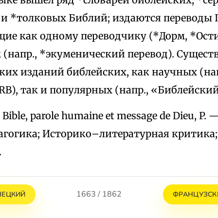
 и *толковых Библий; издаются переводы 
ие как одному переводчику (*Дорм, *Ости)
(напр., *экуменический перевод). Существ
ких изданий библейских, как научных (на
RB), так и популярных (напр., «Библейский
, La Bible, parole humaine et message de Dieu, P. 
сагогика; Историко–литературная критика
.
1663 / 1862
НЕЦКИЙ
ФРАНЦУЗСК