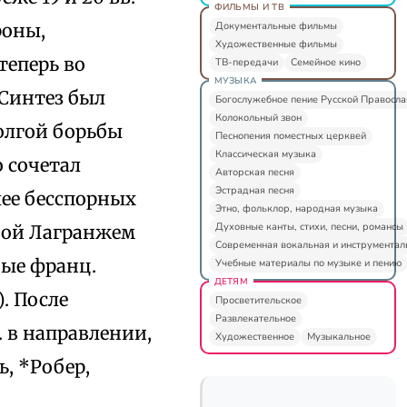
ФИЛЬМЫ И ТВ
Документальные фильмы
роны,
Художественные фильмы
теперь во
ТВ-передачи
Семейное кино
МУЗЫКА
 Синтез был
Богослужебное пение Русской Правосл
Колокольный звон
долгой борьбы
Песнопения поместных церквей
Классическая музыка
 сочетал
Авторская песня
Эстрадная песня
ее бесспорных
Этно, фольклор, народная музыка
Духовные канты, стихи, песни, романсы
ной Лагранжем
Современная вокальная и инструментал
ные франц.
Учебные материалы по музыке и пению
ДЕТЯМ
). После
Просветительское
Развлекательное
. в направлении,
Художественное
Музыкальное
, *Робер,