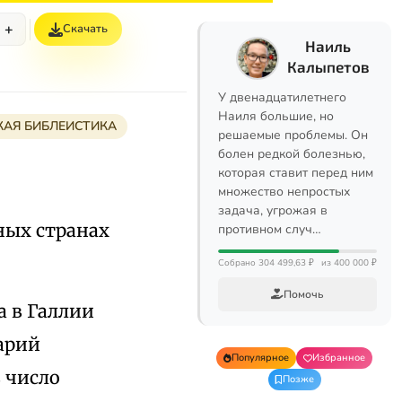
+
Скачать
Наиль
Калыпетов
У двенадцатилетнего
Наиля большие, но
АЯ БИБЛЕИСТИКА
решаемые проблемы. Он
болен редкой болезнью,
которая ставит перед ним
множество непростых
задача, угрожая в
ных странах
противном случ…
Собрано 304 499,63 ₽
из 400 000 ₽
Помочь
а в Галлии
арий
Популярное
Избранное
 число
Позже