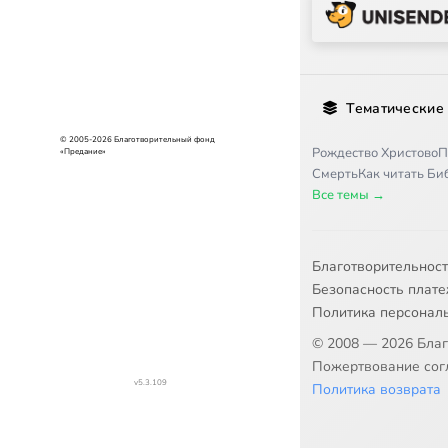
Тематические
© 2005-2026 Благотворительный фонд
Рождество Христово
П
«Предание»
Смерть
Как читать Б
Все темы →
Благотворительнос
Безопасность плат
Политика персонал
© 2008 — 2026 Бла
Пожертвование согл
v5.3.109
Политика возврата