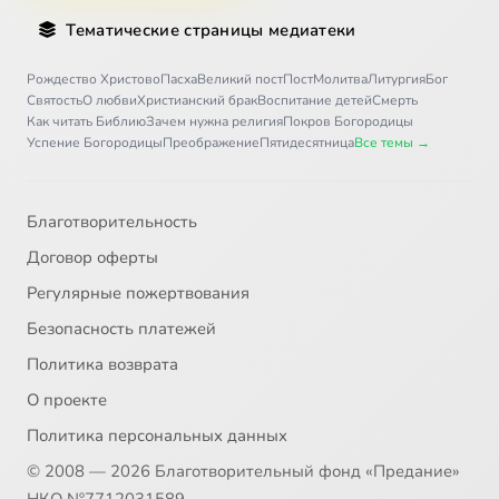
Тематические страницы медиатеки
Рождество Христово
Пасха
Великий пост
Пост
Молитва
Литургия
Бог
Святость
О любви
Христианский брак
Воспитание детей
Смерть
Как читать Библию
Зачем нужна религия
Покров Богородицы
Успение Богородицы
Преображение
Пятидесятница
Все темы →
Благотворительность
Договор оферты
Регулярные пожертвования
Безопасность платежей
Политика возврата
О проекте
Политика персональных данных
© 2008 — 2026 Благотворительный фонд «Предание»