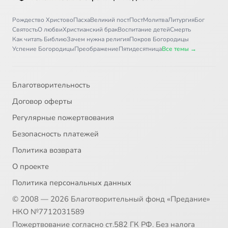
Рождество Христово
Пасха
Великий пост
Пост
Молитва
Литургия
Бог
Святость
О любви
Христианский брак
Воспитание детей
Смерть
Как читать Библию
Зачем нужна религия
Покров Богородицы
Успение Богородицы
Преображение
Пятидесятница
Все темы →
Благотворительность
Договор оферты
Регулярные пожертвования
Безопасность платежей
Политика возврата
О проекте
Политика персональных данных
© 2008 — 2026 Благотворительный фонд «Предание»
НКО №7712031589
Пожертвование согласно ст.582 ГК РФ. Без налога