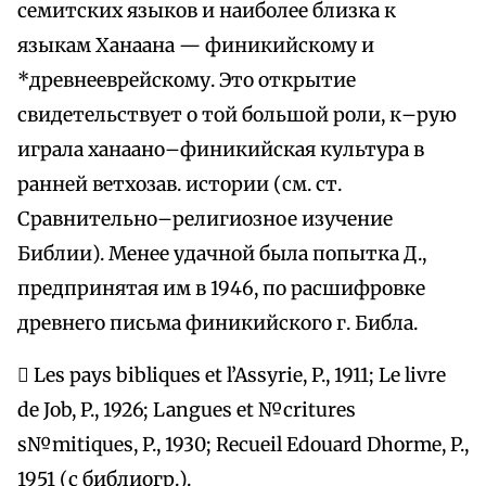
семитских языков и наиболее близка к
языкам Ханаана — финикийскому и
*древнееврейскому. Это открытие
свидетельствует о той большой роли, к–рую
играла ханаано–финикийская культура в
ранней ветхозав. истории (см. ст.
Сравнительно–религиозное изучение
Библии). Менее удачной была попытка Д.,
предпринятая им в 1946, по расшифровке
древнего письма финикийского г. Библа.
 Les pays bibliques et l’Assyrie, P., 1911; Le livre
de Job, P., 1926; Langues et №critures
s№mitiques, P., 1930; Recueil Edouard Dhorme, P.,
1951 (с библиогр.).