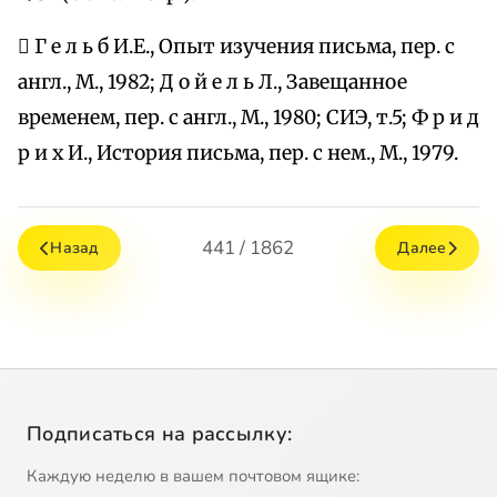
 Г е л ь б И.Е., Опыт изучения письма, пер. с
англ., М., 1982; Д о й е л ь Л., Завещанное
временем, пер. с англ., М., 1980; СИЭ, т.5; Ф р и д
р и х И., История письма, пер. с нем., М., 1979.
441 / 1862
Назад
Далее
Подписаться на рассылку:
Каждую неделю в вашем почтовом ящике: