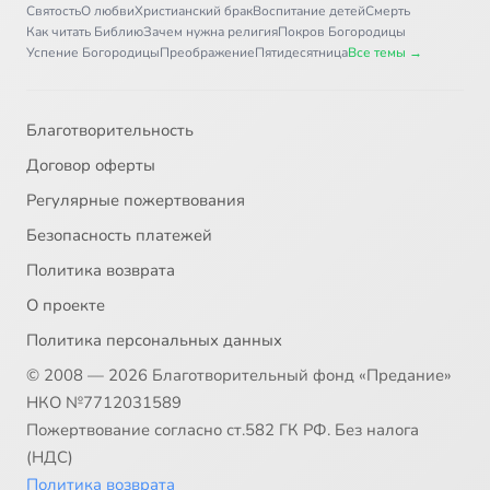
Святость
О любви
Христианский брак
Воспитание детей
Смерть
Как читать Библию
Зачем нужна религия
Покров Богородицы
Успение Богородицы
Преображение
Пятидесятница
Все темы →
Благотворительность
Договор оферты
Регулярные пожертвования
Безопасность платежей
Политика возврата
О проекте
Политика персональных данных
© 2008 — 2026 Благотворительный фонд «Предание»
НКО №7712031589
Пожертвование согласно ст.582 ГК РФ. Без налога
(НДС)
Политика возврата