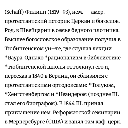
(Schaff) Филипп (1819–93), нем. — амер.
протестантский историк Церкви и богослов.
Род. в Швейцарии в семье бедного плотника.
Высшее богословское образование получил в
Тюбингенском ун–те, где слушал лекции
*Баура. Однако *рационализм в библеистике
*тюбингенской школы оттолкнул его и,
переехав в 1840 в Берлин, он сблизился с
протестантскими ортодоксами: *Толуком,
*Хенгстенбергом и *Heандером (позднее Ш.
стал его биографом). В 1844 Ш. принял
приглашение нем. Реформатской семинарии
в Мерцерсбурге (CШA) и занял там каф. церк.