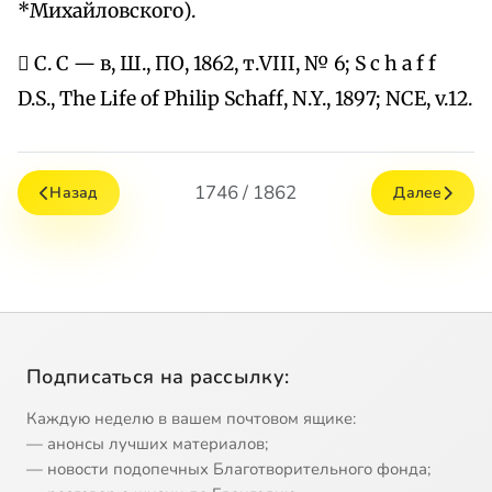
*Михайловского).
 С. С — в, Ш., ПО, 1862, т.VIII, № 6; S c h a f f
D.S., The Life of Philip Schaff, N.Y., 1897; NCE, v.12.
1746 / 1862
Назад
Далее
Подписаться на рассылку:
Каждую неделю в вашем почтовом ящике:
— анонсы лучших материалов;
— новости подопечных Благотворительного фонда;