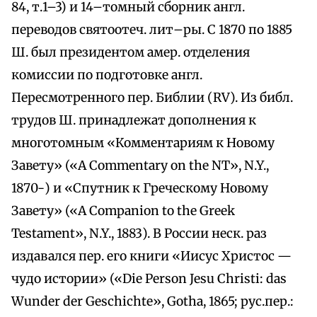
84, т.1–3) и 14–томный сборник англ.
переводов святоотеч. лит–ры. С 1870 по 1885
Ш. был президентом амер. отделения
комиссии по подготовке англ.
Пересмотренного пер. Библии (RV). Из библ.
трудов Ш. принадлежат дополнения к
многотомным «Комментариям к Новому
Завету» («A Commentary on the NT», N.Y.,
1870-) и «Спутник к Греческому Новому
Завету» («A Companion to the Greek
Testament», N.Y., 1883). В России неск. раз
издавался пер. его книги «Иисус Христос —
чудо истории» («Die Person Jesu Christi: das
Wunder der Geschichte», Gotha, 1865; рус.пер.: