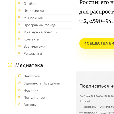
России; его 
Отчёты
для распрост
Им помогли
Мы помним
т.2, с.590–94.
Программы фонда
Мне нужна помощь
Контакты
ОБЩЕСТВА БИ
Все платежи
Реквизиты
Медиатека
Лекторий
Сделано в Предании
Подписаться н
Новинки
Каждую неделю в в
Популярное
ящике:
Авторы
— анонсы лучших м
— новости подопеч