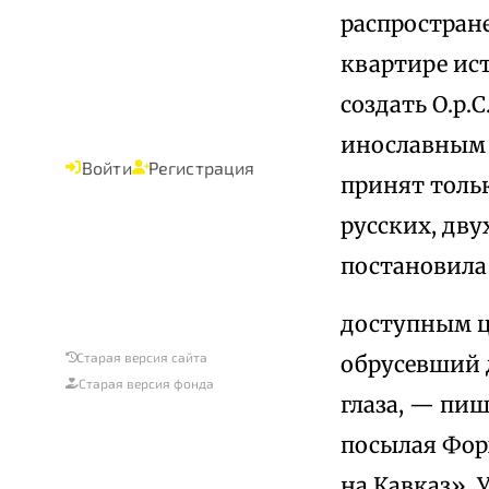
распростране
квартире ист
создать О.р.
инославным 
Войти
Регистрация
принят тольк
русских, дву
постановила
доступным ц
Старая версия сайта
обрусевший 
Старая версия фонда
глаза, — пиш
посылая Форх
на Кавказ».