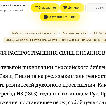
ческий словарь
−
Оглавление
Целиком
125%
андр, протоиерей
На страничку книги
Библиологический словарь
Читать онлайн
НЮ–О
ОБЩЕСТВО ДЛЯ РАСПРОСТРАНЕНИЯ СВЯЩ. ПИСАНИЯ В Р
ЛЯ РАСПРОСТРАНЕНИЯ СВЯЩ. ПИСАНИЯ В
ательной ликвидации *Российского библе
 Свящ. Писания на рус. языке стали редкос
ть ревнителей духовного просвещения. Как
еревод НЗ (1863), изданный Синодом Рус. П
ижение, поставившее перед собой цель сод