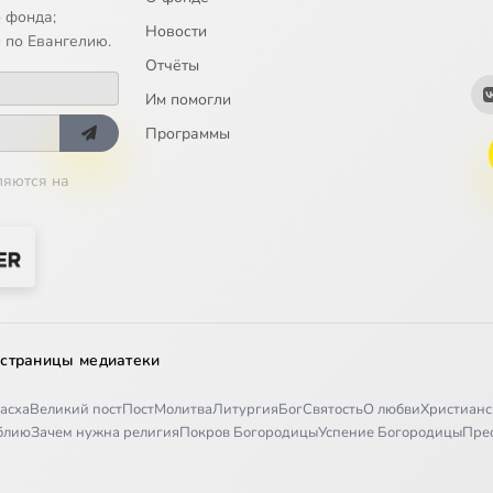
 фонда;
Новости
 по Евангелию.
Отчёты
Им помогли
Программы
ляются на
 страницы медиатеки
асха
Великий пост
Пост
Молитва
Литургия
Бог
Святость
О любви
Христианс
иблию
Зачем нужна религия
Покров Богородицы
Успение Богородицы
Пре