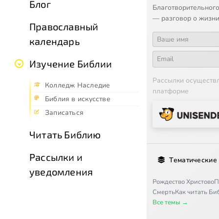
Блог
Благотворительного
— разговор о жизни
Православный
календарь
Изучение Библии
Рассылки осуществ
Колледж Наследие
платформе
Библия в искусстве
Записаться
Читать Библию
Рассылки и
Тематические
уведомления
Рождество Христово
П
Смерть
Как читать Б
Все темы →