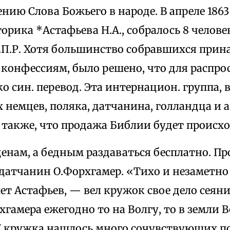
нию Слова Божьего в народе. В апреле 1863 
орика *Астафьева Н.А., собралось 8 челов
С.П.Р. Хотя большинство собравшихся прин
конфессиям, было решено, что для распро
о син. перевод. Эта интернацион. группа,
х немцев, поляка, датчанина, голландца и 
 также, что продажа Библии будет происх
енам, а бедным раздаваться бесплатно. П
датчанин О.Форхгамер. «Тихо и незаметно
ет Астафьев, — вел кружок свое дело сеян
гамера ежегодно то на Волгу, то в земли В
 У кружка нашлось много сочувствующих п