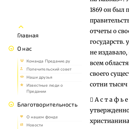
1869 он был 
правительств
отчеты о сво
Главная
государств. 
О нас
не издавало,
Команда Предание.ру
всем област
Попечительский совет
своего суще
Наши друзья
сотни тысяч
Известные люди о
Предании
 А с т а ф ь
Благотворительность
утвержденно
О нашем фонде
христианина»
Новости