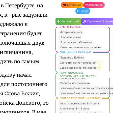
в Петербурге, на
Популярное
Избранное
Позже
ек, к–рые задумали
Наш лекторий
Сделано в Предан
адлежало к
С ЧЕГО НАЧАТЬ
Интересующимся
странения будет
Новоначальным
 включавшая двух
Приходским работникам
Регентам, певчим, клирошанам
англичанина,
СВЯЩЕННОЕ ПИСАНИЕ
Переводы Библии
одить по самым
Святоотеческие толкования
Современные комментарии
МОЛИТВОСЛОВЫ.
родажу начал
БОГОСЛУЖЕБНЫЕ ТЕКСТЫ
Молитвы по-русски
 для постороннего
Молитвы по-славянски
Богослужебные тексты на русском язык
ия Слова Божия,
Богослужебные тексты на церковнослав
СВЯТООТЕЧЕСКОЕ НАСЛЕДИЕ
ойска Донского, то
Мужи апостольские. I—II века
Апологеты. II—III века
омощников. В мае