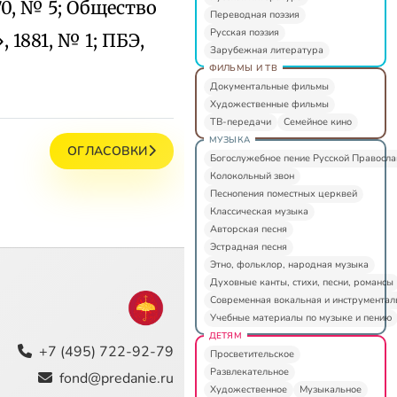
70, № 5; Общество
Переводная поэзия
Русская поэзия
 1881, № 1; ПБЭ,
Зарубежная литература
ФИЛЬМЫ И ТВ
Документальные фильмы
Художественные фильмы
ТВ-передачи
Семейное кино
МУЗЫКА
ОГЛАСОВКИ
Богослужебное пение Русской Правосл
Колокольный звон
Песнопения поместных церквей
Классическая музыка
Авторская песня
Эстрадная песня
Этно, фольклор, народная музыка
Духовные канты, стихи, песни, романсы
Современная вокальная и инструментал
Учебные материалы по музыке и пению
ДЕТЯМ
+7 (495) 722-92-79
Просветительское
Развлекательное
fond@predanie.ru
Художественное
Музыкальное