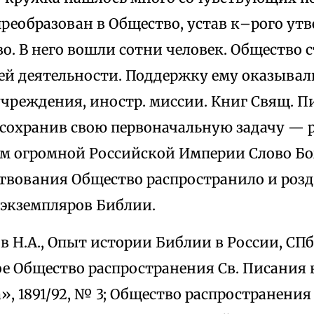
преобразован в Общество, устав к–рого ут
о. В него вошли сотни человек. Общество с
ей деятельности. Поддержку ему оказывал
учреждения, иностр. миссии. Книг Свящ. 
 сохранив свою первоначальную задачу — 
ям огромной Российской Империи Слово Бо
ствования Общество распространило и розд
 экземпляров Библии.
 е в Н.А., Опыт истории Библии в России, СП
е Общество распространения Св. Писания в
, 1891/92, № 3; Общество распространения