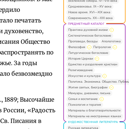
Вселенские соборы. IV—VIII века
Средневековье. IX—XV века
вердило
Новое время. XVI—XIX века
Современность. XX—XXI века
тало печатать
ПРЕДМЕТНЫЙ КАТАЛОГ
и духовенство,
Практика духовной жизни
Систематическое богословие
Писания Общество
Проповеди, беседы
Апологетика
Философия
Патрология
распространять по
Литургическое богословие
История Церкви
жье. За годы
Единство и разделения христиан
Религиоведение
ало безвозмездно
Искусство и культура
Политика. Экономика. Общество. Публи
Жития святых, биографии
Мемуары, дневники, письма
б., 1889; Высочайше
Семья и воспитание
Психология и терапия
 России, «Радость
Материалы о благотворительности
Материалы на иностранных языках
 Св. Писания в
ХУДОЖЕСТВЕННАЯ ЛИТЕРАТУРА
Русская литература