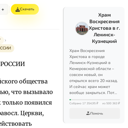
+
Скачать
Храм
Воскресения
Христова в г.
Ленинск-
У
Кузнецкий
ОССИИ
Храм Воскресения
Христова в городе
Ленинск-Кузнецкий в
 РОССИИ
Кемеровской области –
совсем новый, он
йского общества
открылся всего 20 назад.
И сейчас храм может
тью, что вызывало
вообще закрыться. Пот…
 только появился
Собрано 17 354,95 ₽
из 500 363 ₽
равосл. Церкви,
Помочь
ействовать