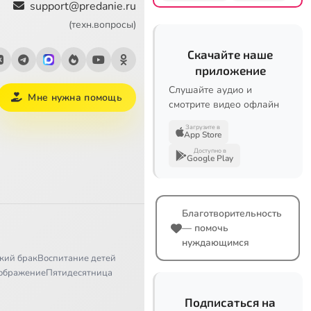
support@predanie.ru
(техн.вопросы)
Скачайте наше
приложение
Слушайте аудио и
Мне нужна помощь
смотрите видео офлайн
Загрузите в
App Store
Доступно в
Google Play
Благотворительность
— помочь
нуждающимся
кий брак
Воспитание детей
ображение
Пятидесятница
Подписаться на