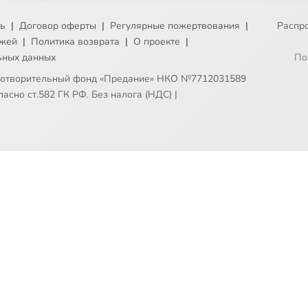
ть
|
Договор оферты
|
Регулярные пожертвования
|
Распр
ежей
|
Политика возврата
|
О проекте
|
ьных данных
По
готворительный фонд «Предание» НКО №7712031589
асно ст.582 ГК РФ. Без налога (НДС)
|