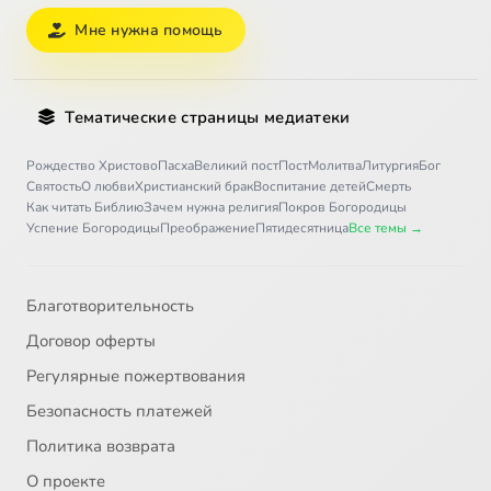
Мне нужна помощь
Тематические страницы медиатеки
Рождество Христово
Пасха
Великий пост
Пост
Молитва
Литургия
Бог
Святость
О любви
Христианский брак
Воспитание детей
Смерть
Как читать Библию
Зачем нужна религия
Покров Богородицы
Успение Богородицы
Преображение
Пятидесятница
Все темы →
Благотворительность
Договор оферты
Регулярные пожертвования
Безопасность платежей
Политика возврата
О проекте