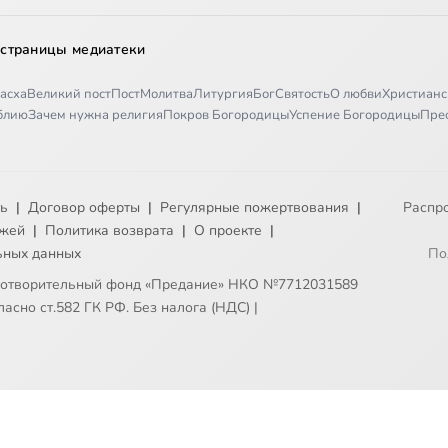
 страницы медиатеки
асха
Великий пост
Пост
Молитва
Литургия
Бог
Святость
О любви
Христианс
иблию
Зачем нужна религия
Покров Богородицы
Успение Богородицы
Пре
ть
|
Договор оферты
|
Регулярные пожертвования
|
Распр
ежей
|
Политика возврата
|
О проекте
|
ьных данных
По
готворительный фонд «Предание» НКО №7712031589
асно ст.582 ГК РФ. Без налога (НДС)
|