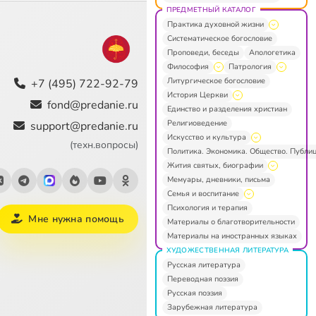
ПРЕДМЕТНЫЙ КАТАЛОГ
Практика духовной жизни
Систематическое богословие
Проповеди, беседы
Апологетика
Философия
Патрология
Литургическое богословие
+7 (495) 722-92-79
История Церкви
fond@predanie.ru
Единство и разделения христиан
Религиоведение
support@predanie.ru
Искусство и культура
(техн.вопросы)
Политика. Экономика. Общество. Публи
Жития святых, биографии
Мемуары, дневники, письма
Семья и воспитание
Психология и терапия
Мне нужна помощь
Материалы о благотворительности
Материалы на иностранных языках
ХУДОЖЕСТВЕННАЯ ЛИТЕРАТУРА
Русская литература
Переводная поэзия
Русская поэзия
Зарубежная литература