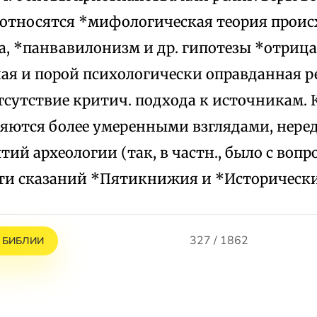
. относятся *мифологическая теория прои
а, *панвавилонизм и др. гипотезы *отриц
ная и порой психологически оправданная р
сутствие критич. подхода к источникам. 
яются более умеренными взглядами, нере
ий археологии (так, в частн., было с вопр
ти сказаний *Пятикнижия и *Исторических
327 / 1862
 БИБЛИИ