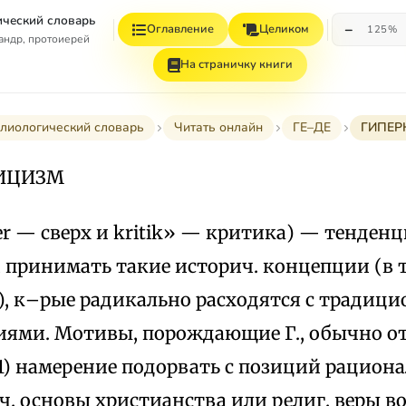
ческий словарь
−
Оглавление
Целиком
125%
андр, протоиерей
На страничку книги
лиологический словарь
Читать онлайн
ГЕ–ДЕ
ГИПЕР
ИЦИЗМ
er — сверх и kritik» — критика) — тенден
 принимать такие историч. концепции (в т
), к–рые радикально расходятся с традиц
иями. Мотивы, порождающие Г., обычно от
1) намерение подорвать с позиций рациона
ч. основы христианства или религ. веры в