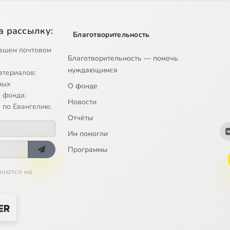
а рассылку:
Благотворительность
ашем почтовом
Благотворительность — помочь
нуждающимся
атериалов;
ных
О фонде
 фонда;
Новости
 по Евангелию.
Отчёты
Им помогли
Программы
ляются на