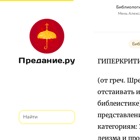
Библиологи
Мень Алекс
Биб
Предание.ру
ГИПЕРКРИТ
(от греч. Шp
отстаивать и
библеистике
представлен
категориям: 
деизма и про