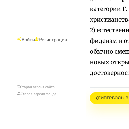
категории Г
христианств
2) естествен
Войти
Регистрация
фидеизм и от
обычно смен
новых открыт
достовернос
Старая версия сайта
Старая версия фонда
ГИПЕРБОЛЫ В