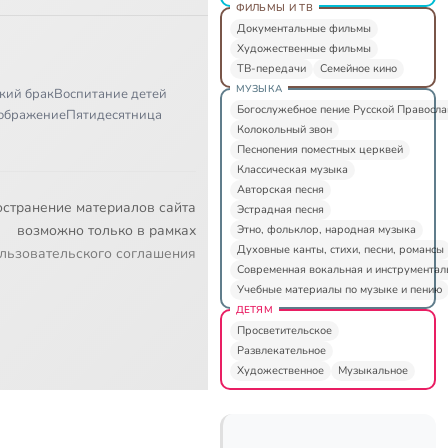
ФИЛЬМЫ И ТВ
Документальные фильмы
Художественные фильмы
ТВ-передачи
Семейное кино
МУЗЫКА
кий брак
Воспитание детей
Богослужебное пение Русской Правосл
ображение
Пятидесятница
Колокольный звон
Песнопения поместных церквей
Классическая музыка
Авторская песня
остранение материалов сайта
Эстрадная песня
возможно только в рамках
Этно, фольклор, народная музыка
Духовные канты, стихи, песни, романсы
льзовательского соглашения
Современная вокальная и инструментал
Учебные материалы по музыке и пению
ДЕТЯМ
Просветительское
Развлекательное
Художественное
Музыкальное