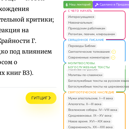
Наш лекторий
Сделано в Предан
схождения
С ЧЕГО НАЧАТЬ
Интересующимся
ательной критики;
Новоначальным
Приходским работникам
еакция на
Регентам, певчим, клирошанам
Крайности Г.
СВЯЩЕННОЕ ПИСАНИЕ
Переводы Библии
дко под влиянием
Святоотеческие толкования
Современные комментарии
осом о
МОЛИТВОСЛОВЫ.
БОГОСЛУЖЕБНЫЕ ТЕКСТЫ
Молитвы по-русски
 книг ВЗ).
Молитвы по-славянски
Богослужебные тексты на русском язык
Богослужебные тексты на церковнослав
СВЯТООТЕЧЕСКОЕ НАСЛЕДИЕ
ГИТЦИГ
Мужи апостольские. I—II века
Апологеты. II—III века
Вселенские соборы. IV—VIII века
Средневековье. IX—XV века
Новое время. XVI—XIX века
Современность. XX—XXI века