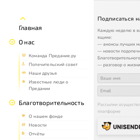
Подписаться н
Главная
Каждую неделю в в
ящике:
О нас
— анонсы лучших м
— новости подопеч
Команда Предание.ру
Благотворительного
Попечительский совет
— разговор о жизни
Наши друзья
Известные люди о
Предании
Благотворительность
Рассылки осуществ
платформе
О нашем фонде
Новости
Отчёты