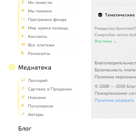
Им помогли
Мы помним
Тематические
Программы фонда
Мне нужна помощь
Рождество Христово
П
Смерть
Как читать Б
Контакты
Все темы →
Все платежи
Реквизиты
Благотворительнос
Медиатека
Безопасность плат
Политика персонал
Лекторий
© 2008 — 2026 Бла
Сделано в Предании
Пожертвование согл
Новинки
Политика возврата
Популярное
Авторы
Блог