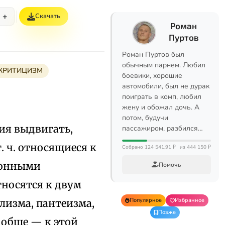
+
Скачать
Роман
Пуртов
Роман Пуртов был
обычным парнем. Любил
КРИТИЦИЗМ
боевики, хорошие
автомобили, был не дурак
поиграть в комп, любил
жену и обожал дочь. А
потом, будучи
ция выдвигать,
пассажиром, разбился…
. ч. относящиеся к
Собрано 124 541,91 ₽
из 444 150 ₽
ионными
Помочь
носятся к двум
Популярное
Избранное
лизма, пантеизма,
Позже
ообще — к этой