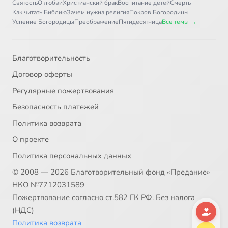
Святость
О любви
Христианский брак
Воспитание детей
Смерть
Как читать Библию
Зачем нужна религия
Покров Богородицы
Успение Богородицы
Преображение
Пятидесятница
Все темы →
Благотворительность
Договор оферты
Регулярные пожертвования
Безопасность платежей
Политика возврата
О проекте
Политика персональных данных
© 2008 — 2026 Благотворительный фонд «Предание»
НКО №7712031589
Пожертвование согласно ст.582 ГК РФ. Без налога
(НДС)
Политика возврата