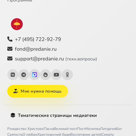
+7 (495) 722-92-79
fond@predanie.ru
support@predanie.ru
(техн.вопросы)
Мне нужна помощь
Тематические страницы медиатеки
Рождество Христово
Пасха
Великий пост
Пост
Молитва
Литургия
Бог
Святость
О любви
Христианский брак
Воспитание детей
Смерть