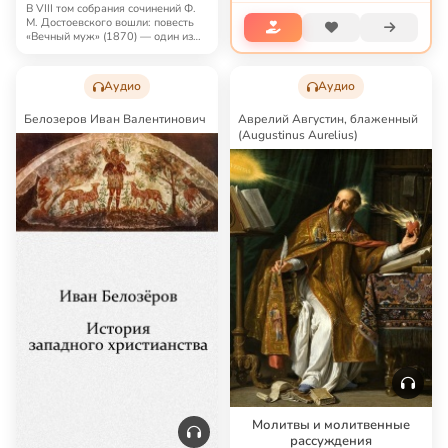
В VIII том собрания сочинений Ф.
М. Достоевского вошли: повесть
«Вечный муж» (1870) — один из
шедевр…
Аудио
Аудио
Белозеров Иван Валентинович
Аврелий Августин, блаженный
(Augustinus Aurelius)
Молитвы и молитвенные
рассуждения