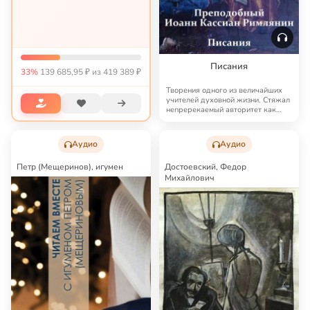
Старшему сыну нужна
постоянная реабилитация. У
отца тяжелый диабет, у...
Писания
33%
139 685,95 ₽ из 419 389 ₽
Творения одного из величайших
учителей духовной жизни. Стяжал
непререкаемый авторитет как
популяриза…
Аудио
Аудио
Петр (Мещеринов), игумен
Достоевский, Федор
Михайлович