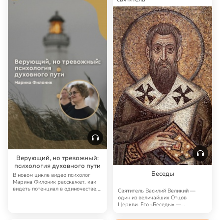
Верующий, но тревожный:
психология духовного пути
Беседы
В новом цикле видео психолог
Марина Филоник расскажет, как
видеть потенциал в одиночестве,
Святитель Василий Великий —
освободит…
один из величайших Отцов
Церкви. Его «Беседы» —
настоящее сокровище: про…