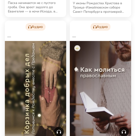
Пасха начинается не с пустого
У иконы Рождества Христова в
гроба. Она зреет задолго до
Троице-Измайловском соборе
Евангелия — в ночи Исхода, в
Санкт-Петербурга протоиерей
страхе перед …
Константин Пархо…
Аудио
Аудио
—
—