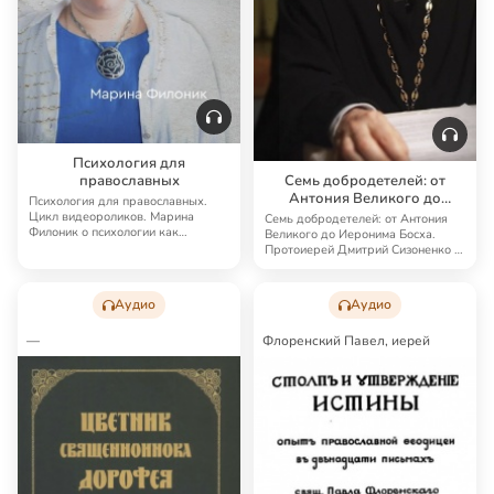
Психология для
православных
Семь добродетелей: от
Антония Великого до
Психология для православных.
Иеронима Босха
Цикл видеороликов. Марина
Семь добродетелей: от Антония
Филоник о психологии как
Великого до Иеронима Босха.
инструменте Бога и о…
Протоиерей Дмитрий Сизоненко о
христиански…
Аудио
Аудио
—
Флоренский Павел, иерей