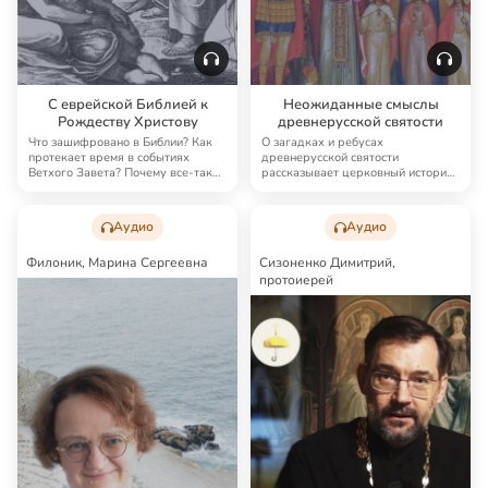
Неожиданные смыслы
С еврейской Библией к
древнерусской святости
Рождеству Христову
О загадках и ребусах
Что зашифровано в Библии? Как
древнерусской святости
протекает время в событиях
рассказывает церковный историк
Ветхого Завета? Почему все-таки
протоиерей Константин Кос…
Адам съел з…
Аудио
Аудио
Филоник, Марина Сергеевна
Сизоненко Димитрий,
протоиерей