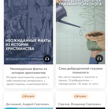
Семь добродетелей глазами
Неожиданные факты из
психолога
истории христианства
Мы часто говорим о страстях и
История христианства скрывает в
грехах. О добродетелях —
себе множество интересного, с
гораздо реже. Но зная, от чего
одной стороны, и малопонятного
бежать, не мен…
— с дру…
Аудио
Аудио
Десницкий, Андрей Сергеевич
Стрелов, Владимир Сергеевич