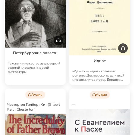
Петербургские повести
Идиот
Тексты и множество аудиоверсий
золотой классики мировой
«Идиот» — один из главных
литературы
романов Достоевского, да и всей
мировой литературы. Бердяев
считал, что «И…
Аудио
Аудио
Честертон Гилберт Кит (Gilbert
—
Keith Chesterton)