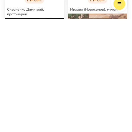
Сизоненко Димитрий,
Михаил (Новоселов), мученик
протоиерей
Догмат и мистика в
Шесть воскресений для Бога
православии, католичестве
и протестантстве
Сборник работ св. Михаила
Новоселова о Православии,
Цикл роликов протоиерея