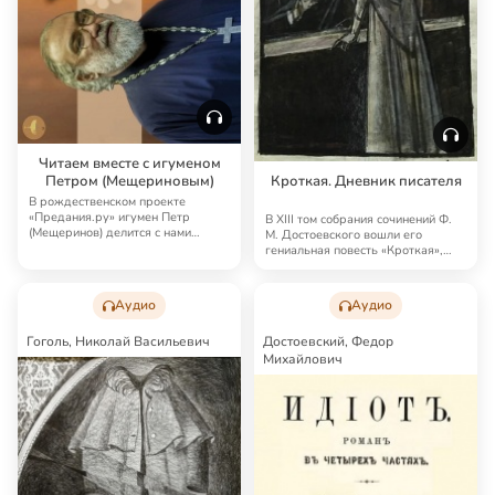
Читаем вместе с игуменом
Петром (Мещериновым)
Кроткая. Дневник писателя
В рождественском проекте
«Предания.ру» игумен Петр
В XIII том собрания сочинений Ф.
(Мещеринов) делится с нами
М. Достоевского вошли его
любимыми книгами, духо…
гениальная повесть «Кроткая»,
«Дневник пи…
Аудио
Аудио
Гоголь, Николай Васильевич
Достоевский, Федор
Михайлович