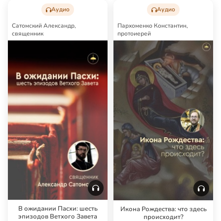
Аудио
Аудио
Сатомский Александр,
Пархоменко Константин,
священник
протоиерей
В ожидании Пасхи: шесть
Икона Рождества: что здесь
эпизодов Ветхого Завета
происходит?