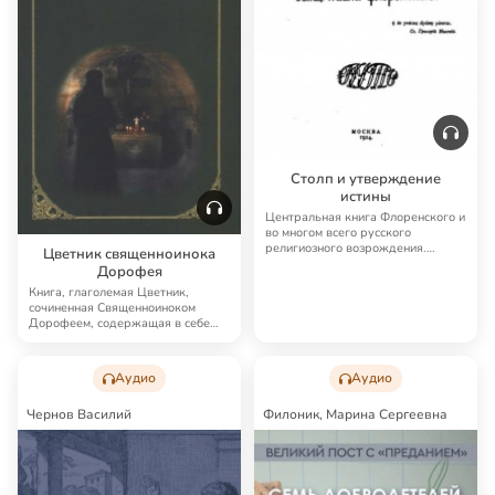
Столп и утверждение
истины
Центральная книга Флоренского и
во многом всего русского
религиозного возрождения.
Цветник священноинока
«Столп и утвержде…
Дорофея
Книга, глаголемая Цветник,
сочиненная Священноиноком
Дорофеем, содержащая в себе
заповеди Евангельск…
Аудио
Аудио
Чернов Василий
Филоник, Марина Сергеевна