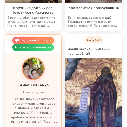
Корзинка добрых дел.
Как молиться православным
Готовимся к Рождеству
вместе с Преданием
В пост мы обычно делаем то, что
Как молились древние люди?
обязаны. А хочется сделать еще
Молиться по молитвослову или
что-то живое — для людей.
своими словами? По-русски или
Только не в…
по-церковносла…
Аудио
Подопечный фонда
Благотворительность
Иоанн Кассиан Римлянин,
преподобный
Семья Ткаченко
Ремонт дома
В семье Ткаченко четверо
человек – мать, отец и двое
сыновей. И это семья –
крепость. У них столько
проблем и бед, что хватило
бы на много семей. Трое из
четверых – тяжело больны.