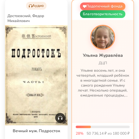
Аудио
Подопечный фонда
Благотворительность
Достоевский, Федор
Михайлович
Ульяна Журавлёва
ДЦП
Ульяне восемь лет, и она
четвертый, младший ребёнок
в многодетной семье. И с
самого рождения Ульяну
лечат. Несколько операций,
ежедневные процедуры,
длительные реабилитации и
бесконечные затраты – такова
жизнь этой семьи с того
момента, как Ульяне пр...
Вечный муж. Подросток
28%
50 736,14 ₽ из 180 000 ₽