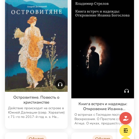
Островитяне. Повесть о
христианстве
Книга встреч и надежды:
Действие происходит на острове в
Откровение Иоанна
Южной Далмации (совр. Хорватия)
Богослова
О встречах с Господом после
с 71-го по 2017-й год н. э. На
Воскресения. О Престоле славы и
римс…
Агнце. О муках, предшествующих
рождению …
Аудио
Аудио