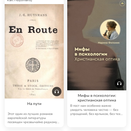
Мифы в психологии:
христианская оптика
На пути
В пост нам особенно важно
увидеть человека честно — без
упрощений, без ярлыков, без тех
Этот один из лучших романов
быстрых реце…
европейской литературы
посвящен чрезвычайно редкому
сюжету — пребыванию …