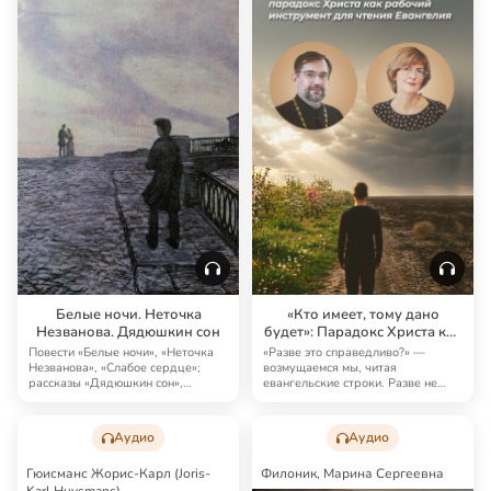
Белые ночи. Неточка
«Кто имеет, тому дано
Незванова. Дядюшкин сон
будет»: Парадокс Христа как
рабочий инструмент для
Повести «Белые ночи», «Неточка
«Разве это справедливо?» —
чтения Евангелия
Незванова», «Слабое сердце»;
возмущаемся мы, читая
рассказы «Дядюшкин сон»,
евангельские строки. Разве не
«Ползунков», «Ч…
должно быть наоборот:…
Аудио
Аудио
Гюисманс Жорис-Карл (Joris-
Филоник, Марина Сергеевна
Karl Huysmans)