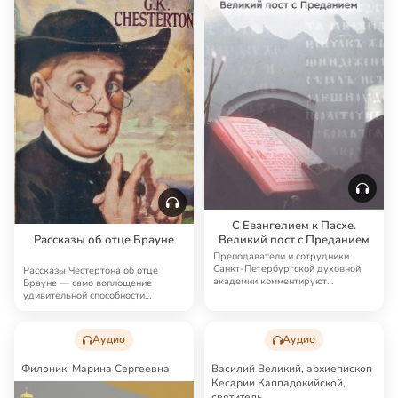
С Евангелием к Пасхе.
Рассказы об отце Брауне
Великий пост с Преданием
Преподаватели и сотрудники
Санкт-Петербургской духовной
Рассказы Честертона об отце
академии комментируют
Брауне — само воплощение
великопостные воскресн…
удивительной способности
английской литературы …
Аудио
Аудио
Филоник, Марина Сергеевна
Василий Великий, архиепископ
Кесарии Каппадокийской,
святитель