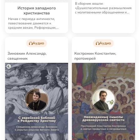
В сборник вошли:
История западного
«Душеспасительные размышления
с молитвенными обращениями к
христианства
Господу Иисусу Христу и …
Начав с периода античности,
повествование движется к
средним векам, Реформации,
Новому времени и так…
Аудио
Аудио
Зиновкин Александр,
Костромин Константин,
священник
протоиерей