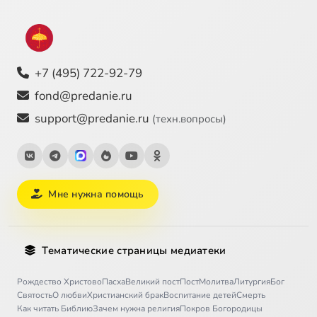
+7 (495) 722-92-79
fond@predanie.ru
support@predanie.ru
(техн.вопросы)
Мне нужна помощь
Тематические страницы медиатеки
Рождество Христово
Пасха
Великий пост
Пост
Молитва
Литургия
Бог
Святость
О любви
Христианский брак
Воспитание детей
Смерть
Как читать Библию
Зачем нужна религия
Покров Богородицы