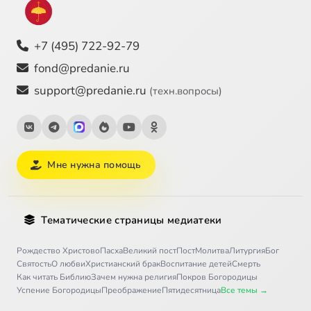
+7 (495) 722-92-79
fond@predanie.ru
support@predanie.ru
(техн.вопросы)
Мне нужна помощь
Тематические страницы медиатеки
Рождество Христово
Пасха
Великий пост
Пост
Молитва
Литургия
Бог
Святость
О любви
Христианский брак
Воспитание детей
Смерть
Как читать Библию
Зачем нужна религия
Покров Богородицы
Успение Богородицы
Преображение
Пятидесятница
Все темы →