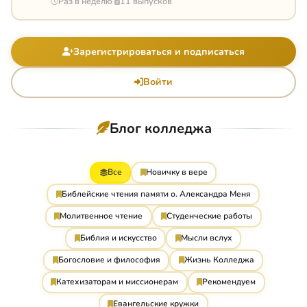
Раз в неделю
11 выпусков
·
Зарегистрироваться и подписаться
Войти
Блог колледжа
Все
Новичку в вере
Библейские чтения памяти о. Александра Меня
Молитвенное чтение
Студенческие работы
Библия и искусство
Мысли вслух
Богословие и философия
Жизнь Колледжа
Катехизаторам и миссионерам
Рекомендуем
Евангельские кружки