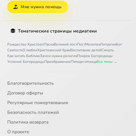
Мне нужна помощь
Тематические страницы медиатеки
Рождество Христово
Пасха
Великий пост
Пост
Молитва
Литургия
Бог
Святость
О любви
Христианский брак
Воспитание детей
Смерть
Как читать Библию
Зачем нужна религия
Покров Богородицы
Успение Богородицы
Преображение
Пятидесятница
Все темы →
Благотворительность
Договор оферты
Регулярные пожертвования
Безопасность платежей
Политика возврата
О проекте