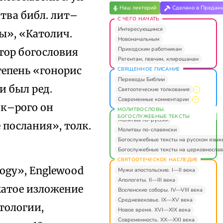
Наш лекторий
Сделано в Предан
ства библ. лит–
С ЧЕГО НАЧАТЬ
Интересующимся
ы», «Католич.
Новоначальным
Приходским работникам
тор богословия
Регентам, певчим, клирошанам
тепень «гонорис
СВЯЩЕННОЕ ПИСАНИЕ
Переводы Библии
и был ред.
Святоотеческие толкования
Современные комментарии
 к–рого он
МОЛИТВОСЛОВЫ.
БОГОСЛУЖЕБНЫЕ ТЕКСТЫ
Молитвы по-русски
 послания», толк.
Молитвы по-славянски
Богослужебные тексты на русском язык
Богослужебные тексты на церковнослав
СВЯТООТЕЧЕСКОЕ НАСЛЕДИЕ
logy», Englewood
Мужи апостольские. I—II века
Апологеты. II—III века
 сжатое изложение
Вселенские соборы. IV—VIII века
Средневековье. IX—XV века
тологии,
Новое время. XVI—XIX века
Современность. XX—XXI века