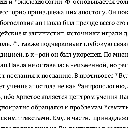
и и *экклезиологии. Ф. основывается толь
бесспорно принадлежащих апостолу. Он пок
огословия ап.Павла был прежде всего его 
дейские и эллинистич. источники играли д
ль. Ф. также подчеркивает глубокую связь
адицией, в к–рой он был укоренен. По мнен
ап.Павла не оставалась неизменной, но ра
от послания к посланию. В противовес *Бу
т учение апостола не как *антропологию, 
 ибо Христос является центром учения Па
днократно обращался к проблемам *семити
скими текстами. Ему, в частн., принадлеж