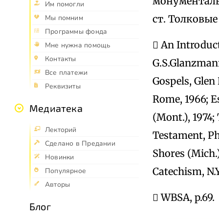
монументальн
Им помогли
ст. Толковые
Мы помним
Программы фонда
 An Introduct
Мне нужна помощь
Контакты
G.S.Glanzmann
Все платежи
Gospels, Glen
Реквизиты
Rome, 1966; E
Медиатека
(Mont.), 1974;
Лекторий
Testament, Phi
Сделано в Предании
Shores (Mich.)
Новинки
Catechism, N.Y
Популярное
Авторы
 WBSA, p.69.
Блог