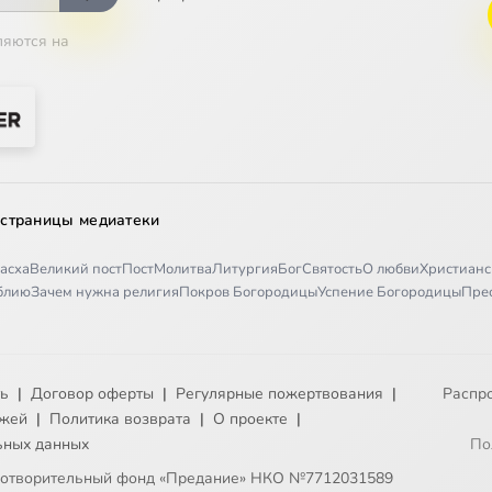
ляются на
 страницы медиатеки
асха
Великий пост
Пост
Молитва
Литургия
Бог
Святость
О любви
Христианс
иблию
Зачем нужна религия
Покров Богородицы
Успение Богородицы
Пре
ть
|
Договор оферты
|
Регулярные пожертвования
|
Распр
ежей
|
Политика возврата
|
О проекте
|
ьных данных
По
готворительный фонд «Предание» НКО №7712031589