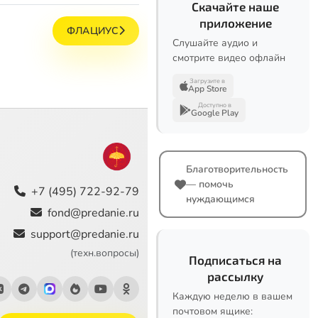
Скачайте наше
приложение
ФЛАЦИУС
Слушайте аудио и
смотрите видео офлайн
Загрузите в
App Store
Доступно в
Google Play
Благотворительность
— помочь
+7 (495) 722-92-79
нуждающимся
fond@predanie.ru
support@predanie.ru
(техн.вопросы)
Подписаться на
рассылку
Каждую неделю в вашем
почтовом ящике: