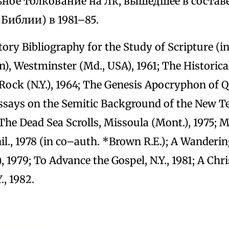
ое толкование на Лк, вышедшее в составе 
 Библии) в 1981–85.
ory Bibliography for the Study of Scripture (i
), Westminster (Md., USA), 1961; The Historica
 Rock (N.Y.), 1964; The Genesis Apocryphon of 
ssays on the Semitic Background of the New T
 The Dead Sea Scrolls, Missoula (Mont.), 1975; 
l., 1978 (in co–auth. *Brown R.E.); A Wanderin
, 1979; To Advance the Gospel, N.Y., 1981; A Chri
., 1982.