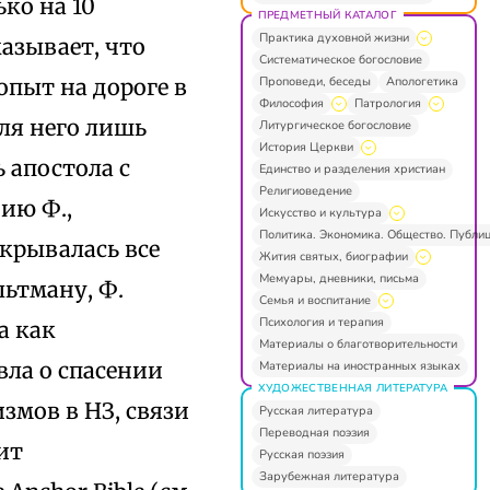
ко на 10
ПРЕДМЕТНЫЙ КАТАЛОГ
Практика духовной жизни
азывает, что
Систематическое богословие
Проповеди, беседы
Апологетика
опыт на дороге в
Философия
Патрология
ля него лишь
Литургическое богословие
История Церкви
 апостола с
Единство и разделения христиан
Религиоведение
ию Ф.,
Искусство и культура
Политика. Экономика. Общество. Публи
скрывалась все
Жития святых, биографии
Мемуары, дневники, письма
льтману, Ф.
Семья и воспитание
Психология и терапия
а как
Материалы о благотворительности
вла о спасении
Материалы на иностранных языках
ХУДОЖЕСТВЕННАЯ ЛИТЕРАТУРА
змов в НЗ, связи
Русская литература
Переводная поэзия
ит
Русская поэзия
Зарубежная литература