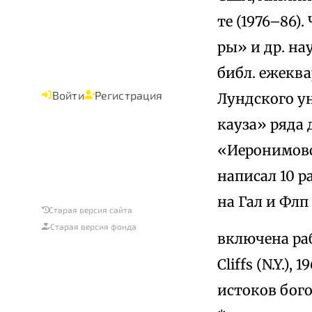
те (1976–86)
ры» и др. на
библ. ежеква
Войти
Регистрация
Лундского у
кауза» ряда 
«Иеронимовск
написал 10 р
на Гал и Флп 
Старая версия сайта
Старая версия фонда
включена раб
Cliffs (N.Y.)
истоков бого