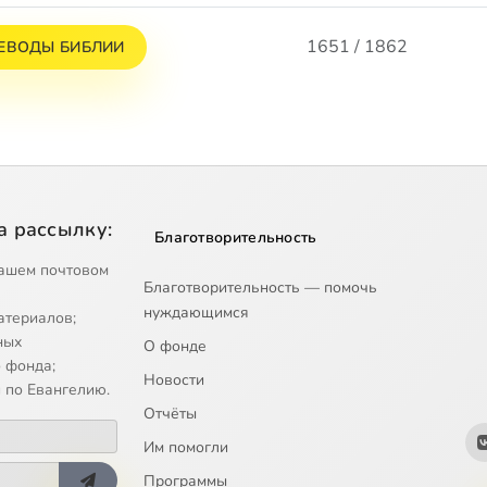
1651 / 1862
ЕВОДЫ БИБЛИИ
а рассылку:
Благотворительность
ашем почтовом
Благотворительность — помочь
нуждающимся
атериалов;
ных
О фонде
 фонда;
Новости
 по Евангелию.
Отчёты
Им помогли
Программы