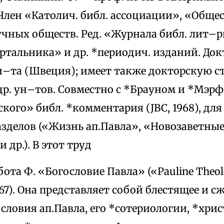
. Член «Католич. библ. ассоциации», «Обще
учных обществ. Ред. «Журнала библ. лит–р
ртальника» и др. *периодич. изданий. Док
н–та (Швеция); имеет также докторскую с
др. ун–тов. Совместно с *Брауном и *Мэрф
ого» библ. *комментария (JBC, 1968), для
азделов («Жизнь ап.Павла», «Новозаветные
и др.). В этот труд
ота Ф. «Богословие Павла» («Pauline Theo
, 1967). Она представляет собой блестящее и
словия ап.Павла, его *сотериологии, *хрис