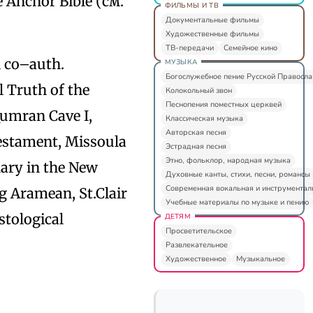
Anchor Bible (см.
ФИЛЬМЫ И ТВ
Документальные фильмы
Художественные фильмы
ТВ-передачи
Семейное кино
n co–auth.
МУЗЫКА
Богослужебное пение Русской Правосл
l Truth of the
Колокольный звон
Песнопения поместных церквей
Qumran Cave I,
Классическая музыка
Авторская песня
estament, Missoula
Эстрадная песня
Этно, фольклор, народная музыка
Mary in the New
Духовные канты, стихи, песни, романсы
Современная вокальная и инструментал
g Aramean, St.Clair
Учебные материалы по музыке и пению
stological
ДЕТЯМ
Просветительское
Развлекательное
Художественное
Музыкальное