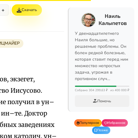
+
Скачать
Наиль
Калыпетов
У двенадцатилетнего
Наиля большие, но
ИЦМАЙЕР
решаемые проблемы. Он
болен редкой болезнью,
которая ставит перед ним
множество непростых
задача, угрожая в
ов, экзегет,
противном случ…
тво Иисусово.
Собрано 304 299,63 ₽
из 400 000 ₽
ие получил в ун–
Помочь
 ин–те. Доктор
Популярное
Избранное
ебных заведениях
Позже
ском католич. ун–