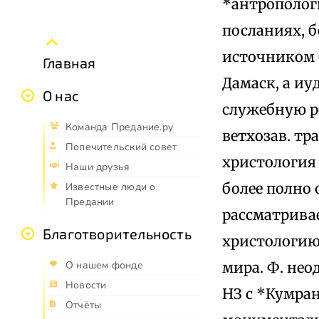
*антропологи
посланиях, 
источником б
Главная
Дамаск, а иу
О нас
служебную ро
Команда Предание.ру
ветхозав. тр
Попечительский совет
христология 
Наши друзья
более полно 
Известные люди о
Предании
рассматривае
Благотворительность
христологию,
мира. Ф. нео
О нашем фонде
Новости
НЗ с *Кумран
Отчёты