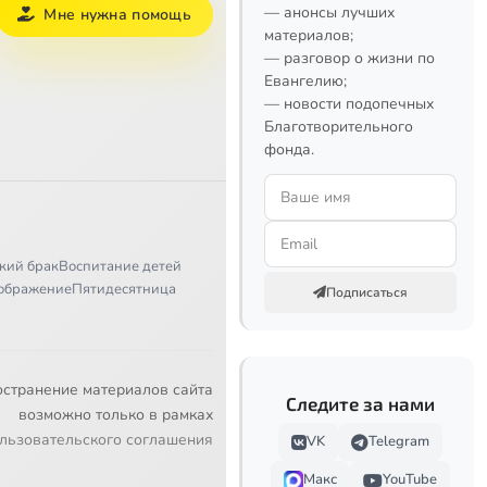
— анонсы лучших
Мне нужна помощь
материалов;
— разговор о жизни по
Евангелию;
— новости подопечных
Благотворительного
фонда.
кий брак
Воспитание детей
ображение
Пятидесятница
Подписаться
остранение материалов сайта
Следите за нами
возможно только в рамках
льзовательского соглашения
VK
Telegram
Макс
YouTube