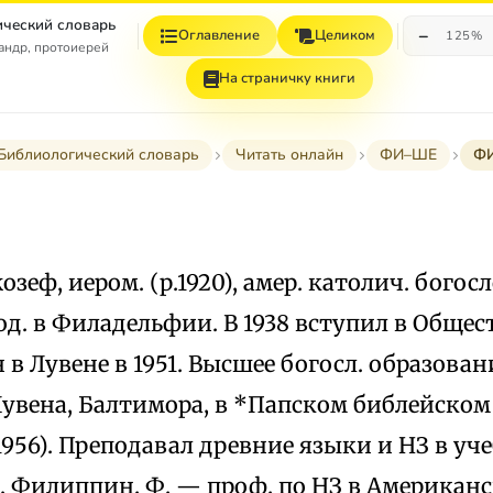
ческий словарь
−
Оглавление
Целиком
125%
андр, протоиерей
На страничку книги
Библиологический словарь
Читать онлайн
ФИ–ШЕ
Ф
озеф, иером. (р.1920), амер. католич. богосл
од. в Филадельфии. В 1938 вступил в Общес
в Лувене в 1951. Высшее богосл. образован
Лувена, Балтимора, в *Папском библейском
956). Преподавал древние языки и НЗ в уч
, Филиппин. Ф. — проф. по НЗ в Американ