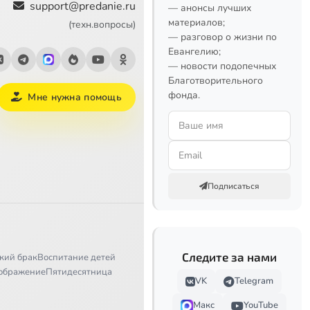
support@predanie.ru
— анонсы лучших
материалов;
(техн.вопросы)
— разговор о жизни по
Евангелию;
— новости подопечных
Благотворительного
фонда.
Мне нужна помощь
Подписаться
Следите за нами
кий брак
Воспитание детей
ображение
Пятидесятница
VK
Telegram
Макс
YouTube