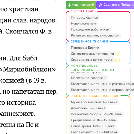
Наш лекторий
Сделано в Предан
нию христиан
С ЧЕГО НАЧАТЬ
Интересующимся
ции слав. народов.
Новоначальным
Приходским работникам
. Скончался Ф. в
Регентам, певчим, клирошанам
СВЯЩЕННОЕ ПИСАНИЕ
Переводы Библии
Святоотеческие толкования
и. Для библ.
Современные комментарии
МОЛИТВОСЛОВЫ.
уд «Мириобиблион»
БОГОСЛУЖЕБНЫЕ ТЕКСТЫ
Молитвы по-русски
Молитвы по-славянски
писей (в 19 в.
Богослужебные тексты на русском язык
Богослужебные тексты на церковнослав
 но напечатан пер.
СВЯТООТЕЧЕСКОЕ НАСЛЕДИЕ
го историка
Мужи апостольские. I—II века
Апологеты. II—III века
раннехрист.
Вселенские соборы. IV—VIII века
Средневековье. IX—XV века
атены на Пс и
Новое время. XVI—XIX века
Современность. XX—XXI века