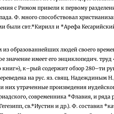
вения с Римом привели к первому разделе
пада. Ф. много способствовал христианиза
и были свт.*Кирилл и *Арефа Кесарийский
 из образованнейших людей своего времен
ое значение имеет его энциклопедич. тр
книг»), к–рый содержит обзор 280–ти руко
ереведена на рус. яз. свящ. Надеждиным Н.,
еди них утраченные произведения иудейско
иадского, современника *Флавия, и ряда 
Гегезипп, св.*Иустин и др.). Ф. составил *к