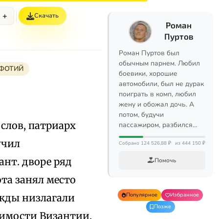
+
Скачать
Роман
Пуртов
Роман Пуртов был
обычным парнем. Любил
ФОТИЙ
боевики, хорошие
автомобили, был не дурак
поиграть в комп, любил
жену и обожал дочь. А
потом, будучи
ослов, патриарх
пассажиром, разбился…
учил
Собрано 124 526,88 ₽
из 444 150 ₽
ант. дворе ряд
Помочь
ота занял место
Популярное
Избранное
ажды низлагали
Позже
симости Византии.