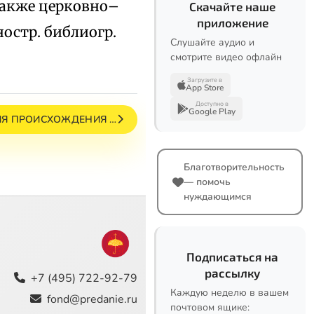
. также церковно–
Скачайте наше
приложение
ностр. библиогр.
Слушайте аудио и
смотрите видео офлайн
Загрузите в
App Store
Доступно в
Google Play
ИЯ ПРОИСХОЖДЕНИЯ …
Благотворительность
— помочь
нуждающимся
Подписаться на
рассылку
+7 (495) 722-92-79
Каждую неделю в вашем
fond@predanie.ru
почтовом ящике: