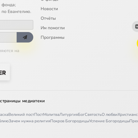
 фонда;
Новости
 по Евангелию.
Отчёты
Им помогли
Программы
ляются на
 страницы медиатеки
асха
Великий пост
Пост
Молитва
Литургия
Бог
Святость
О любви
Христианс
иблию
Зачем нужна религия
Покров Богородицы
Успение Богородицы
Пре