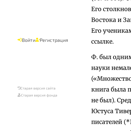
Его столкно
Востока и За
Его ученикам
Войти
Регистрация
ссылке.
Ф. был одним
науки немал
(«Множество 
книга была п
Старая версия сайта
Старая версия фонда
не был). Ср
Юстуса Тивер
писателей (*