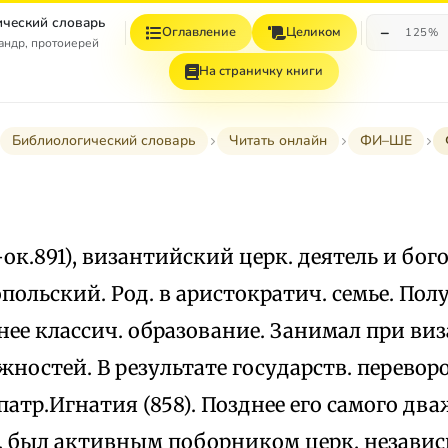
ческий словарь
−
Оглавление
Целиком
125%
андр, протоиерей
На страничку книги
Библиологический словарь
Читать онлайн
ФИ–ШЕ
0–ок.891), византийский церк. деятель и бог
ольский. Род. в аристократич. семье. Пол
ее классич. образование. Занимал при виз
ностей. В результате государств. перевор
атр.Игнатия (858). Позднее его самого дв
 Ф. был активным поборником церк. незави