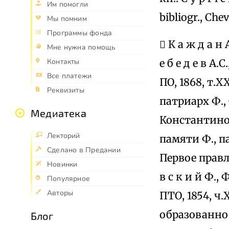
Им помогли
bibliogr., Chev
Мы помним
Программы фонда
 К а ж д а н
Мне нужна помощь
е б е д е в 
Контакты
Все платежи
ПО, 1868, т.X
Реквизиты
патриарх Ф., С
Медиатека
Константиноп
Лекторий
памяти Ф., па
Сделано в Предании
Первое правле
Новинки
в с к и й Ф.
Популярное
Авторы
ПТО, 1854, ч.
образованност
Блог