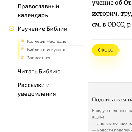
учение об Отц
Православный
историч. тру
календарь
см. в ODCC, p.
Изучение Библии
Колледж Наследие
Библия в искусстве
ФОСС
Записаться
Читать Библию
Рассылки и
уведомления
Подписаться н
Каждую неделю в в
ящике:
— анонсы лучших м
— новости подопеч