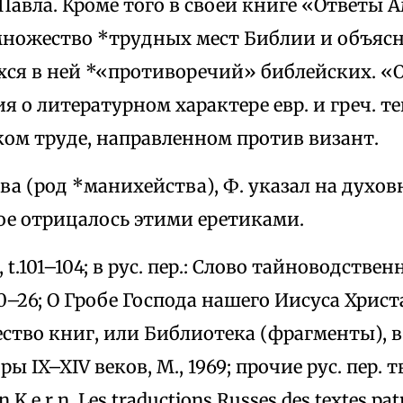
.Павла. Кроме того в своей книге «Ответы
множество *трудных мест Библии и объясн
ся в ней *«противоречий» библейских. «
я о литературном характере евр. и греч. те
ком труде, направленном против визант.
а (род *манихейства), Ф. указал на духов
ое отрицалось этими еретиками.
G, t.101–104; в рус. пер.: Слово тайноводственн
20–26; О Гробе Господа нашего Иисуса Христа, 
ство книг, или Библиотека (фрагменты), в
ы IX–XIV веков, М., 1969; прочие рус. пер. т
e n K e r n, Les traductions Russes des textes pa