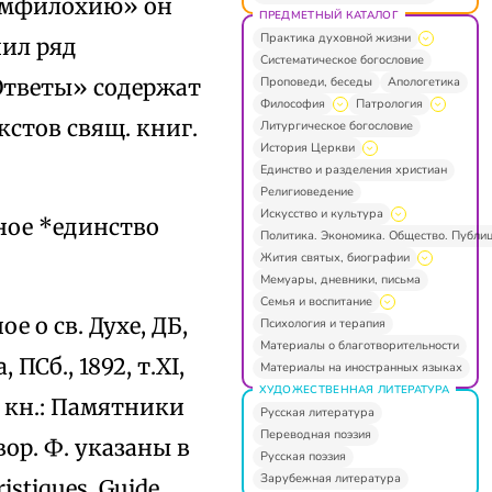
 Амфилохию» он
ПРЕДМЕТНЫЙ КАТАЛОГ
Практика духовной жизни
ил ряд
Систематическое богословие
Проповеди, беседы
Апологетика
Ответы» содержат
Философия
Патрология
кстов свящ. книг.
Литургическое богословие
История Церкви
Единство и разделения христиан
Религиоведение
Искусство и культура
ное *единство
Политика. Экономика. Общество. Публи
Жития святых, биографии
Мемуары, дневники, письма
Семья и воспитание
ое о св. Духе, ДБ,
Психология и терапия
Материалы о благотворительности
ПСб., 1892, т.XI,
Материалы на иностранных языках
ХУДОЖЕСТВЕННАЯ ЛИТЕРАТУРА
 кн.: Памятники
Русская литература
Переводная поэзия
вор. Ф. указаны в
Русская поэзия
Зарубежная литература
tristiques, Guide