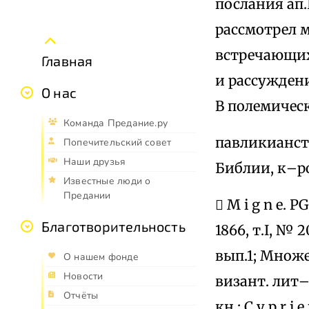
послания ап
рассмотрел 
встречающих
Главная
и рассуждени
О нас
В полемичес
Команда Предание.ру
павликианств
Попечительский совет
Наши друзья
Библии, к–р
Известные люди о
Предании
 M i g n e. P
Благотворительность
1866, т.I, № 
вып.1; Множе
О нашем фонде
Новости
визант. лит–р
Отчёты
кн.: C y p r i 