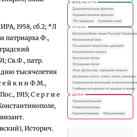
ФИЛЬМЫ И ТВ
Документальные фильмы
Художественные фильмы
ТВ-передачи
Семейное кино
ИРА, 1958, сб.2; *Л
МУЗЫКА
Богослужебное пение Русской Правосл
ти патриарха Ф.,
Колокольный звон
Песнопения поместных церквей
реградский
Классическая музыка
Авторская песня
91; Св.Ф., патр.
Эстрадная песня
Этно, фольклор, народная музыка
Ко дню тысячелетия
Духовные канты, стихи, песни, романсы
 е й к и н Ф.М.,
Современная вокальная и инструментал
Учебные материалы по музыке и пению
., 1915; С е р г и е
ДЕТЯМ
Просветительское
 Константинополе,
Развлекательное
Художественное
Музыкальное
и визант.
евский), Историч.