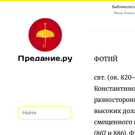
Библиологи
Мень Алекс
Предание.ру
ФОТИЙ
свт. (ок. 82
Константиноп
разносторонн
высоких долж
смещенного п
(867 и 886).