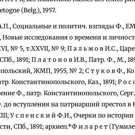
etogne (Belg.), 1957.
 А.П., Социальные и политич. взгляды Ф., ЕМ
А.С., Новые исследования о времени и личнос
XVI, № 5, т.XXVII, № 9; П а л ь м о в И.С., Ца
Пб., 1891; П л а т о н о в И.В., Патр. Ф., М., 18
ольский, ЖМП, 1955, № 2; С т у к о в Ф., 
тр. Константинопольского, Каз., 1891; Р о с с
ние Ф., патр. Константинопольского, Серг.Пос
, Ф. до вступления на патриарший престол в
XIII; У с п е н с к и й Ф.И., Очерки по истори
и, СПб., 1891; архиеп.*Ф и л а р е т (Гумил