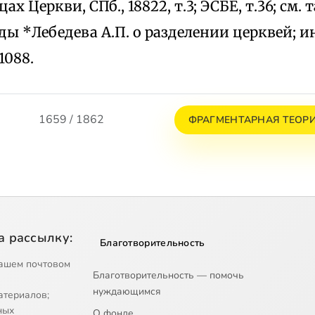
ах Церкви, СПб., 18822, т.3; ЭСБЕ, т.36; см
ды *Лебедева А.П. о разделении церквей; и
1088.
1659 / 1862
ФРАГМЕНТАРНАЯ ТЕОР
а рассылку:
Благотворительность
ашем почтовом
Благотворительность — помочь
нуждающимся
атериалов;
ных
О фонде