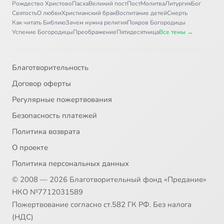
Рождество Христово
Пасха
Великий пост
Пост
Молитва
Литургия
Бог
Святость
О любви
Христианский брак
Воспитание детей
Смерть
Как читать Библию
Зачем нужна религия
Покров Богородицы
Успение Богородицы
Преображение
Пятидесятница
Все темы →
Благотворительность
Договор оферты
Регулярные пожертвования
Безопасность платежей
Политика возврата
О проекте
Политика персональных данных
© 2008 — 2026 Благотворительный фонд «Предание»
НКО №7712031589
Пожертвование согласно ст.582 ГК РФ. Без налога
(НДС)