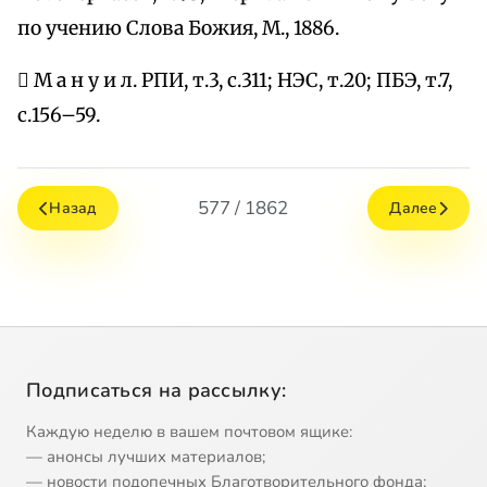
по учению Слова Божия, М., 1886.
 М а н у и л. РПИ, т.3, с.311; НЭС, т.20; ПБЭ, т.7,
с.156–59.
577 / 1862
Назад
Далее
Подписаться на рассылку:
Каждую неделю в вашем почтовом ящике:
— анонсы лучших материалов;
— новости подопечных Благотворительного фонда;