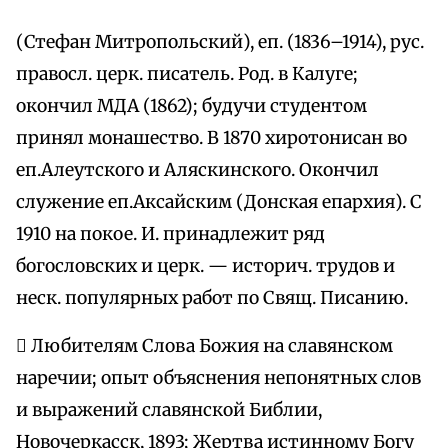
(Стефан Митропольский), еп. (1836–1914), рус.
правосл. церк. писатель. Род. в Калуге;
окончил МДА (1862); будучи студентом
принял монашество. В 1870 хиротонисан во
еп.Алеутского и Аляскинского. Окончил
служение еп.Аксайским (Донская епархия). С
1910 на покое. И. принадлежит ряд
богословских и церк. — историч. трудов и
неск. популярных работ по Свящ. Писанию.
 Любителям Слова Божия на славянском
наречии; опыт объяснения непонятных слов
и выражений славянской Библии,
Новочеркасск, 1893; Жертва истинному Богу