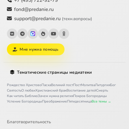
+7 (495) 722-92-79
fond@predanie.ru
support@predanie.ru
(техн.вопросы)
Мне нужна помощь
Тематические страницы медиатеки
Рождество Христово
Пасха
Великий пост
Пост
Молитва
Литургия
Бог
Святость
О любви
Христианский брак
Воспитание детей
Смерть
Как читать Библию
Зачем нужна религия
Покров Богородицы
Успение Богородицы
Преображение
Пятидесятница
Все темы →
Благотворительность