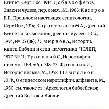
Египет, Серг.Пос., 1914; Д о б л ь х о ф е р Э.,
Знаки и чудеса, пер. с нем., М., 1963; К а г а р о в
Е.Г., Прошлое и настоящее египтологии,
Серг.Пос., 1914; К о р о с т о в ц е в М.А., Древний
Египет и космогония древних иудеев, ПСб.,
1974, № 25 (88); *С м и р н о в А., Историч.
книги Библии и егип. памятники, ЧОЛДП,
1877, № 11; Т р о и ц к и й С., Иероглифич.
письмо, ПБЭ, т.6, с.318–23; Ф р и д р и х И.,
История письма, М., 1978; Ш а м п о л ь о н
Ж.Ф., О египетском иероглифич. алфавите, М.,
1950; см. также ст.: Археология библейская;
Древний Восток и Библия.