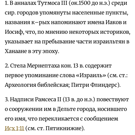
1. В анналах Тутмоса III (ок.1500 до н.э.) среди
сир. городов упомянуты населенные пункты,
названия к–рых напоминают имена Иаков и
Иосиф, что, по мнению некоторых историков,
указывает на пребывание части израильтян в
Ханаане в эту эпоху.
2. Стела Мернептаха кон. 13 в. содержит
первое упоминание слова «Израиль» (см. ст.:
Археология библейская; Питри Флиндерс).
3. Надписи Рамсеса II (13 в. до н.э.) повествуют
о сооружении им в Дельте города, носившего
его имя, что перекликается с сообщением
Исх 1:11
(см. ст. Пятикнижие).