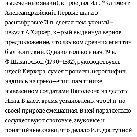
высеченные знаки), к–рое дал И.п. *Климент
Александрийский. Первые шаги к
расшифровке И.п. сделал нем. ученый–
иезуит А.Кирхер, к–рый выдвинул верное
предположение, что языком древних египтян
был коптский. Однако только в нач. 19 в.
Ф.Шампольон (1790–1832), руководствуясь
идеей Кирхера, сумел прочесть иероглифич.
надпись на греко–егип. памятнике,
вывезенном солдатами Наполеона из дельты
Нила. В наст. время установлено, что И.п. по
своей природе смешанная. В ней параллельно
сосуществуют слоговые, звуковые и
понятийные знаки, что делало И.п. доступной