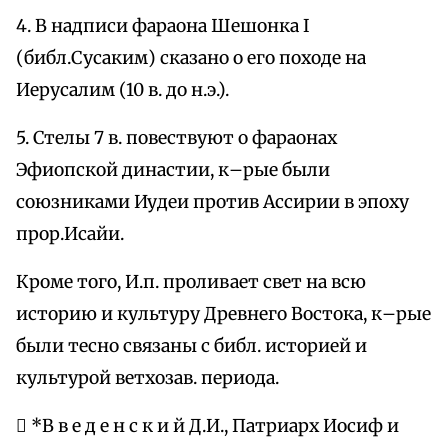
4. В надписи фараона Шешонка I
(библ.Сусаким) сказано о его походе на
Иерусалим (10 в. до н.э.).
5. Стелы 7 в. повествуют о фараонах
Эфиопской династии, к–рые были
союзниками Иудеи против Ассирии в эпоху
прор.Исайи.
Кроме того, И.п. проливает свет на всю
историю и культуру Древнего Востока, к–рые
были тесно связаны с библ. историей и
культурой ветхозав. периода.
 *В в е д е н с к и й Д.И., Патриарх Иосиф и