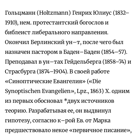
Гольцманн (Holtzmann) Генрих Юлиус (1832–
1910), нем. протестантский богослов и
библеист либерального направления.
Окончил Берлинский ун–т, после чего был
назначен пастором в Баден–Баден (1854–57).
Преподавал в ун–тах Гейдельберга (1858–74) и
Страсбурга (1874–1904). В своей работе
«Синоптические Евангелия» («Die
Synoptischen Evangelien», Lpz., 1863) Х. одним
из первых обосновал *двух источников
теорию. Разрабатывая ее, он выдвинул
гипотезу, согласно к–рой Ев. от Марка
предшествовало некое «первичное писание»,