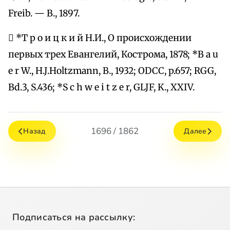
Freib. — B., 1897.
 *Т р о и ц к и й Н.И., О происхождении
первых трех Евангелий, Кострома, 1878; *B a u
e r W., H.J.Holtzmann, B., 1932; ODCC, p.657; RGG,
Bd.3, S.436; *S c h w e i t z e r, GLJF, K., XXIV.
1696 / 1862
Назад
Далее
Подписаться на рассылку: