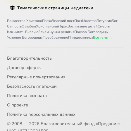
Тематические страницы медиатеки
Рождество Христово
Пасха
Великий пост
Пост
Молитва
Литургия
Бог
Святость
О любви
Христианский брак
Воспитание детей
Смерть
Как читать Библию
Зачем нужна религия
Покров Богородицы
Успение Богородицы
Преображение
Пятидесятница
Все темы →
Благотворительность
Договор оферты
Регулярные пожертвования
Безопасность платежей
Политика возврата
О проекте
Политика персональных данных
© 2008 — 2026 Благотворительный фонд «Предание»