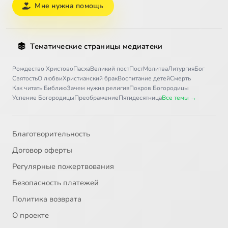
Мне нужна помощь
Тематические страницы медиатеки
Рождество Христово
Пасха
Великий пост
Пост
Молитва
Литургия
Бог
Святость
О любви
Христианский брак
Воспитание детей
Смерть
Как читать Библию
Зачем нужна религия
Покров Богородицы
Успение Богородицы
Преображение
Пятидесятница
Все темы →
Благотворительность
Договор оферты
Регулярные пожертвования
Безопасность платежей
Политика возврата
О проекте