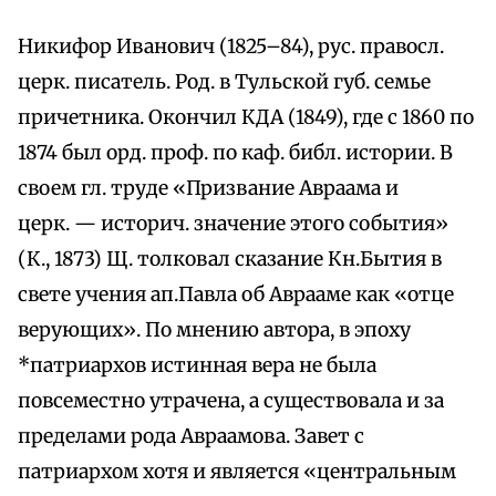
Никифор Иванович (1825–84), рус. правосл.
церк. писатель. Род. в Тульской губ. семье
причетника. Окончил КДА (1849), где c 1860 по
1874 был орд. проф. по каф. библ. истории. В
своем гл. труде «Призвание Авраама и
церк. — историч. значение этого события»
(К., 1873) Щ. толковал сказание Кн.Бытия в
свете учения ап.Павла об Аврааме как «отце
верующих». По мнению автора, в эпоху
*патриархов истинная вера не была
повсеместно утрачена, а существовала и за
пределами рода Авраамова. Завет с
патриархом хотя и является «центральным