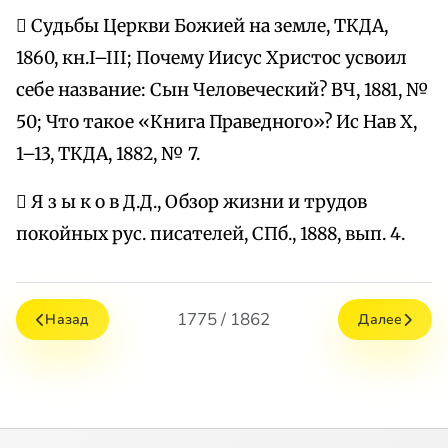
 Судьбы Церкви Божией на земле, ТКДА,
1860, кн.I–III; Почему Иисус Христос усвоил
себе название: Сын Человеческий? ВЧ, 1881, №
50; Что такое «Книга Праведного»? Ис Нав Х,
1–13, ТКДА, 1882, № 7.
 Я з ы к о в Д.Д., Обзор жизни и трудов
покойных рус. писателей, СПб., 1888, вып. 4.
1775 / 1862
Назад
Далее