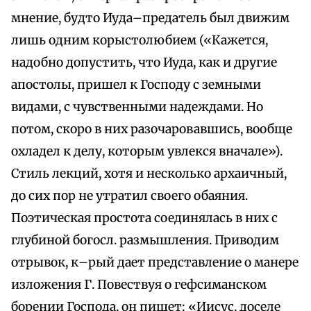
мнение, будто Иуда–предатель был движим
лишь одним корыстолюбием («Кажется,
надобно допустить, что Иуда, как и другие
апостолы, пришел к Господу с земными
видами, с чувственными надеждами. Но
потом, скоро в них разочаровавшись, вообще
охладел к делу, которым увлекся вначале»).
Стиль лекций, хотя и несколько архаичный,
до сих пор не утратил своего обаяния.
Поэтическая простота соединялась в них с
глубиной богосл. размышления. Приводим
отрывок, к–рый дает представление о манере
изложения Г. Повествуя о гефсиманском
борении Господа, он пишет: «Иисус, доселе