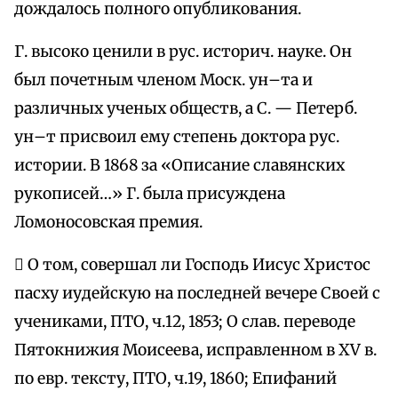
дождалось полного опубликования.
Г. высоко ценили в рус. историч. науке. Он
был почетным членом Моск. ун–та и
различных ученых обществ, а С. — Петерб.
ун–т присвоил ему степень доктора рус.
истории. В 1868 за «Описание славянских
рукописей…» Г. была присуждена
Ломоносовская премия.
 О том, совершал ли Господь Иисус Христос
пасху иудейскую на последней вечере Своей с
учениками, ПТО, ч.12, 1853; О слав. переводе
Пятокнижия Моисеева, исправленном в XV в.
по евр. тексту, ПТО, ч.19, 1860; Епифаний