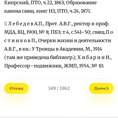
Кипрский, ПТО, ч.22, 1863; Образование
канона свящ. книг НЗ, ПТО, ч.24, 1871.
 Л е б е д е в А.П., Прот. А.В.Г., ректор и проф.
МДА, ВЦ, 1900, № 8; ПБЭ, т.4, с.541–50; свящ.П о
с т н и к о в П., Очерки жизни и деятельности
А.В.Г., в кн.: У Троицы в Академии, М., 1914
(там же приведена библиогр.); Х и б а р и н И.,
Профессор–подвижник, ЖМП, 1954, № 10.
349 / 1862
Назад
Далее