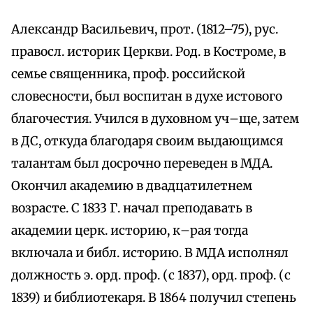
Александр Васильевич, прот. (1812–75), рус.
правосл. историк Церкви. Род. в Костроме, в
семье священника, проф. российской
словесности, был воспитан в духе истового
благочестия. Учился в духовном уч–ще, затем
в ДС, откуда благодаря своим выдающимся
талантам был досрочно переведен в МДА.
Окончил академию в двадцатилетнем
возрасте. С 1833 Г. начал преподавать в
академии церк. историю, к–рая тогда
включала и библ. историю. В МДА исполнял
должность э. орд. проф. (с 1837), орд. проф. (с
1839) и библиотекаря. В 1864 получил степень