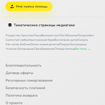
Мне нужна помощь
Тематические страницы медиатеки
Рождество Христово
Пасха
Великий пост
Пост
Молитва
Литургия
Бог
Святость
О любви
Христианский брак
Воспитание детей
Смерть
Как читать Библию
Зачем нужна религия
Покров Богородицы
Успение Богородицы
Преображение
Пятидесятница
Все темы →
Благотворительность
Договор оферты
Регулярные пожертвования
Безопасность платежей
Политика возврата
О проекте