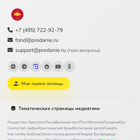
+7 (495) 722-92-79
fond@predanie.ru
support@predanie.ru
(техн.вопросы)
Мне нужна помощь
Тематические страницы медиатеки
Рождество Христово
Пасха
Великий пост
Пост
Молитва
Литургия
Бог
Святость
О любви
Христианский брак
Воспитание детей
Смерть
Как читать Библию
Зачем нужна религия
Покров Богородицы