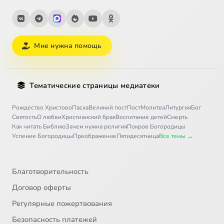
Мне нужна помощь
Тематические страницы медиатеки
Рождество Христово
Пасха
Великий пост
Пост
Молитва
Литургия
Бог
Святость
О любви
Христианский брак
Воспитание детей
Смерть
Как читать Библию
Зачем нужна религия
Покров Богородицы
Успение Богородицы
Преображение
Пятидесятница
Все темы →
Благотворительность
Договор оферты
Регулярные пожертвования
Безопасность платежей