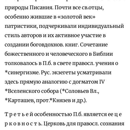
природы Писания. Почти все св.отцы,
особенно жившие в «золотой век»
патристики, подчеркивали индивидуальный
стиль авторов и их активное участие в
создании боговдохнов. книг. Сочетание
божественного и человеческого в Библии
толковалось в П.б. в свете правосл. учения о
*синергизме. Рус. экзегеты усматривали
здесь прямую аналогию с догматом IV
*Вселенского собора (*Соловьев Вл.,
*Карташев, прот.*Князев и др.).
Т р е т ь е й особенностью П.б. является ее ц е
р к о в н о с т ь. Церковь для правосл. сознания