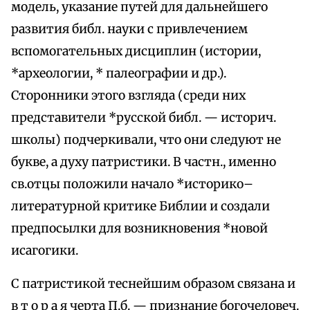
модель, указание путей для дальнейшего
развития библ. науки с привлечением
вспомогательных дисциплин (истории,
*археологии, * палеографии и др.).
Сторонники этого взгляда (среди них
представители *русской библ. — историч.
школы) подчеркивали, что они следуют не
букве, а духу патристики. В частн., именно
св.отцы положили начало *историко–
литературной критике Библии и создали
предпосылки для возникновения *новой
исагогики.
С патристикой теснейшим образом связана и
в т о р а я черта П.б. — признание богочеловеч.