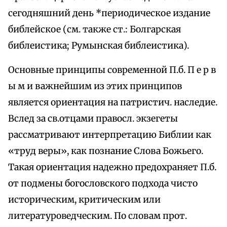
сегодняшний день *периодическое издание
библейское (см. также ст.: Болгарская
библеистика; Румынская библеистика).
Основные принципы современной П.б. П е р в
ы м и важнейшим из этих принципов
является ориентация на патристич. наследие.
Вслед за св.отцами правосл. экзегеты
рассматривают интерпретацию Библии как
«труд веры», как познание Слова Божьего.
Такая ориентация надежно предохраняет П.б.
от подмены богословского подхода чисто
историческим, критическим или
литературоведческим. По словам прот.