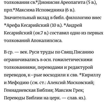
толкования св.*Дионисия Ареопагита (5 в.),
прп.*Максима Исповедника (6 в.).
Значительный вклад в библ. филологию внес
*Арефа Кесарийский (10 в.). *Андрей
Кесарийский (ок.7 в.) составил одно из первых
толкований Апокалипсиса.
В ср. — век. Руси труды по Свящ.Писанию
ограничивались в осн. гомилетическими
толкованиями, переводами и редактурой
переводов, к–рые восходили к свв. *Кириллу
и Мефодию (см. ст.: Алексий Московский;
Геннадиевская Библия; Максим Грек;
Переводы Библии на церк. — слав. яз.).