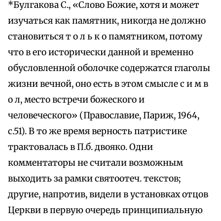
*Булгакова С., «Слово Божие, хотя и может
изучаться как памятник, никогда не должно
становиться т о л ь к о памятником, потому
что в его исторически данной и временно
обусловленной оболочке содержатся глаголы
жизни вечной, оно есть в этом смысле с и м в
о л, место встречи божеского и
человеческого» (Православие, Париж, 1964,
с.51). В то же время верность патристике
трактовалась в П.б. двояко. Одни
комментаторы не считали возможным
выходить за рамки святоотеч. текстов;
другие, напротив, видели в установках отцов
Церкви в первую очередь принципиальную