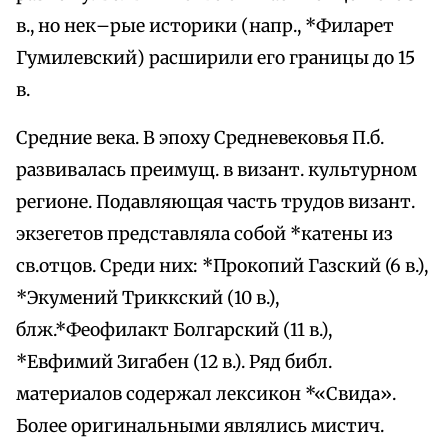
в., но нек–рые историки (напр., *Филарет
Гумилевский) расширили его границы до 15
в.
Средние века. В эпоху Средневековья П.б.
развивалась преимущ. в визант. культурном
регионе. Подавляющая часть трудов визант.
экзегетов представляла собой *катены из
св.отцов. Среди них: *Прокопий Газский (6 в.),
*Экумений Триккский (10 в.),
блж.*Феофилакт Болгарский (11 в.),
*Евфимий Зигабен (12 в.). Ряд библ.
материалов содержал лексикон *«Свида».
Более оригинальными являлись мистич.