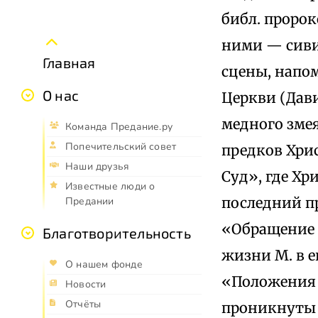
библ. проро
ними — сиви
Главная
сцены, напом
О нас
Церкви (Дав
медного зме
Команда Предание.ру
Попечительский совет
предков Хри
Наши друзья
Суд», где Х
Известные люди о
последний п
Предании
«Обращение С
Благотворительность
жизни М. в е
О нашем фонде
«Положения 
Новости
Отчёты
проникнуты 