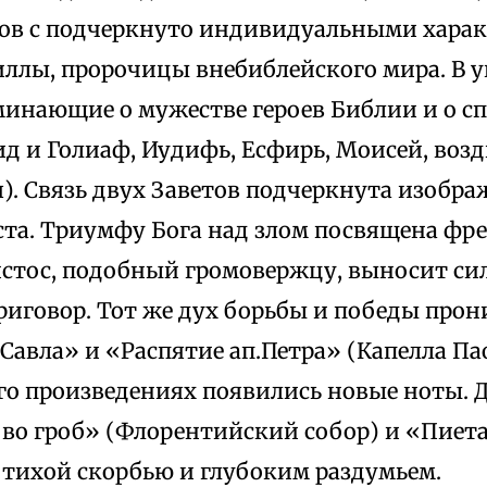
ков с подчеркнуто индивидуальными хара
ллы, пророчицы внебиблейского мира. В 
инающие о мужестве героев Библии и о сп
ид и Голиаф, Иудифь, Есфирь, Моисей, во
я). Связь двух Заветов подчеркнута изоб
ста. Триумфу Бога над злом посвящена ф
ристос, подобный громовержцу, выносит с
риговор. Тот же дух борьбы и победы про
авла» и «Распятие ап.Петра» (Капелла Пао
го произведениях появились новые ноты. 
во гроб» (Флорентийский собор) и «Пиет
тихой скорбью и глубоким раздумьем.