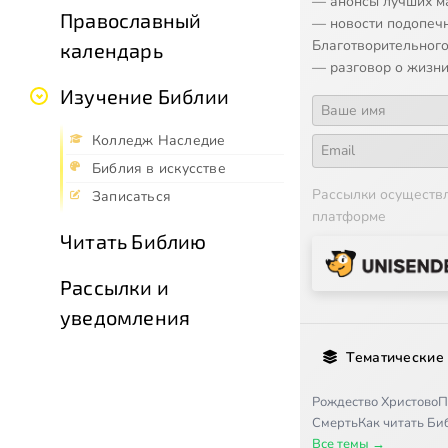
— анонсы лучших м
Православный
— новости подопеч
Благотворительного
календарь
— разговор о жизни
Изучение Библии
Колледж Наследие
Библия в искусстве
Рассылки осуществ
Записаться
платформе
Читать Библию
Рассылки и
уведомления
Тематические
Рождество Христово
П
Смерть
Как читать Б
Все темы →