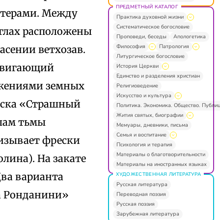
ПРЕДМЕТНЫЙ КАТАЛОГ
ктерами. Между
Практика духовной жизни
Систематическое богословие
углах расположены
Проповеди, беседы
Апологетика
Философия
Патрология
асении ветхозав.
Литургическое богословие
здвигающий
История Церкви
Единство и разделения христиан
ражениями земных
Религиоведение
Искусство и культура
реска «Страшный
Политика. Экономика. Общество. Публи
Жития святых, биографии
илам тьмы
Мемуары, дневники, письма
Семья и воспитание
низывает фрески
Психология и терапия
Материалы о благотворительности
лина). На закате
Материалы на иностранных языках
Два варианта
ХУДОЖЕСТВЕННАЯ ЛИТЕРАТУРА
Русская литература
а Ронданини»
Переводная поэзия
Русская поэзия
Зарубежная литература