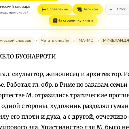
ческий словарь
−
Оглавление
Целиком
125%
андр, протоиерей
На страничку книги
ический словарь
Читать онлайн
МА–МО
МИКЕЛАНДЖ
ЕЛО БУОНАРРОТИ
 итал. скульптор, живописец и архитектор. Р
е. Работал гл. обр. в Риме по заказам семь
ворчестве М. отразились трагические прот
С одной стороны, художник разделял гуман
илу его плоти и духа, а с другой, отчетливо
ирового зла. Христианство для М. было н