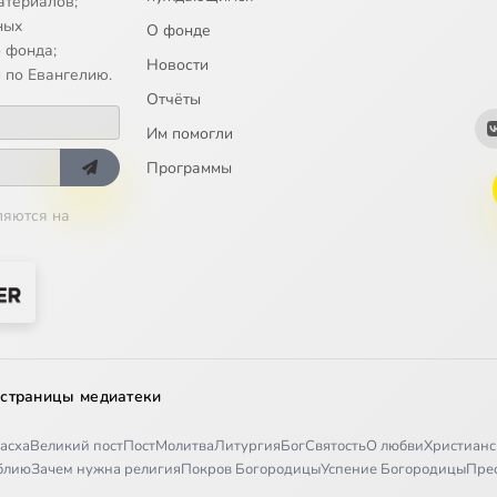
атериалов;
ных
О фонде
 фонда;
Новости
 по Евангелию.
Отчёты
Им помогли
Программы
ляются на
 страницы медиатеки
асха
Великий пост
Пост
Молитва
Литургия
Бог
Святость
О любви
Христианс
иблию
Зачем нужна религия
Покров Богородицы
Успение Богородицы
Пре