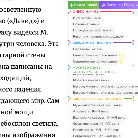
Наш лекторий
Сделано в Предан
росветленную
С ЧЕГО НАЧАТЬ
Интересующимся
о («Давид») и
Новоначальным
Приходским работникам
еалу виделся М.
Регентам, певчим, клирошанам
утри человека. Эта
СВЯЩЕННОЕ ПИСАНИЕ
Переводы Библии
лтарной стены
Святоотеческие толкования
Современные комментарии
она написаны на
МОЛИТВОСЛОВЫ.
БОГОСЛУЖЕБНЫЕ ТЕКСТЫ
Молитвы по-русски
входящий,
Молитвы по-славянски
Богослужебные тексты на русском язык
кого падения
Богослужебные тексты на церковнослав
СВЯТООТЕЧЕСКОЕ НАСЛЕДИЕ
идающего мир. Сам
Мужи апостольские. I—II века
вной мощи.
Апологеты. II—III века
Вселенские соборы. IV—VIII века
небосклон светила,
Средневековье. IX—XV века
Новое время. XVI—XIX века
щены изображения
Современность. XX—XXI века