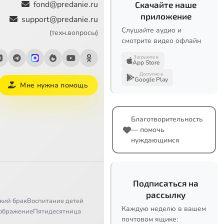
fond@predanie.ru
Скачайте наше
приложение
support@predanie.ru
Слушайте аудио и
(техн.вопросы)
смотрите видео офлайн
Загрузите в
App Store
Доступно в
Google Play
Мне нужна помощь
Благотворительность
— помочь
нуждающимся
Подписаться на
рассылку
кий брак
Воспитание детей
Каждую неделю в вашем
ображение
Пятидесятница
почтовом ящике: