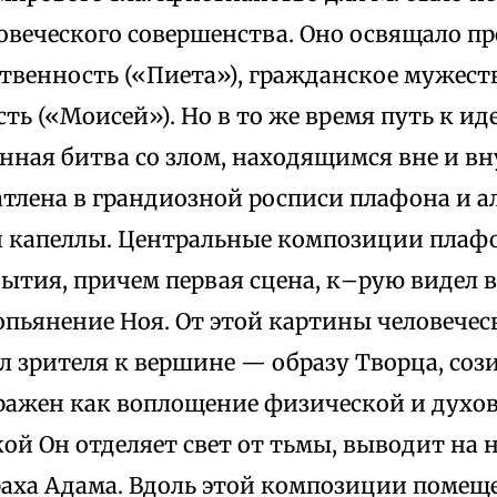
овеческого совершенства. Оно освящало п
твенность («Пиета»), гражданское мужеств
ть («Моисей»). Но в то же время путь к ид
нная битва со злом, находящимся вне и вн
атлена в грандиозной росписи плафона и а
 капеллы. Центральные композиции плаф
ытия, причем первая сцена, к–рую видел 
опьянение Ноя. От этой картины человечес
л зрителя к вершине — образу Творца, соз
ражен как воплощение физической и духо
ой Он отделяет свет от тьмы, выводит на 
праха Адама. Вдоль этой композиции поме