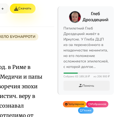
+
Скачать
Глеб
Дроздецкий
Пятилетний Глеб
Дроздецкий живёт в
ЕЛО БУОНАРРОТИ
Иркутске. У Глеба ДЦП
из-за перенесённого в
младенчестве менингита,
но его положение
осложняется эпилепсией,
од. в Риме в
с которой долгое…
и Медичи и папы
Собрано 63 189,18 ₽
из 206 900 ₽
иворечия эпохи
Помочь
истич. веру в
Популярное
Избранное
 сознавал
Позже
еотделимо от