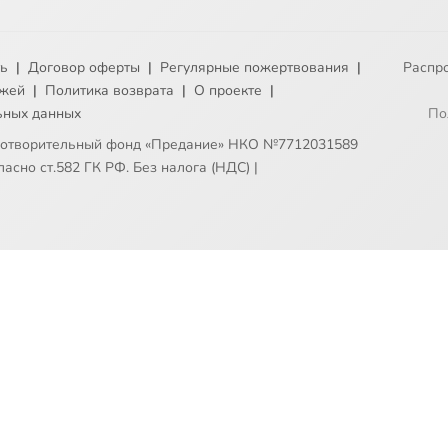
ть
|
Договор оферты
|
Регулярные пожертвования
|
Распр
ежей
|
Политика возврата
|
О проекте
|
ьных данных
По
готворительный фонд «Предание» НКО №7712031589
асно ст.582 ГК РФ. Без налога (НДС)
|