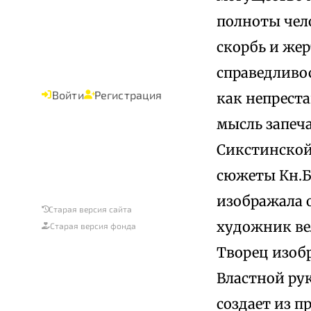
полноты чел
скорбь и жер
справедливос
Войти
Регистрация
как непреста
мысль запеч
Сикстинской
сюжеты Кн.Б
изображала 
Старая версия сайта
художник ве
Старая версия фонда
Творец изоб
Властной рук
создает из 