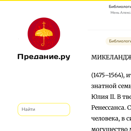
Библиологи
Мень Алекс
Библиолог
Предание.ру
МИКЕЛАНДЖ
(1475–1564),
знатной семь
Юлия II. В т
Ренессанса. 
человека, в с
могущество м