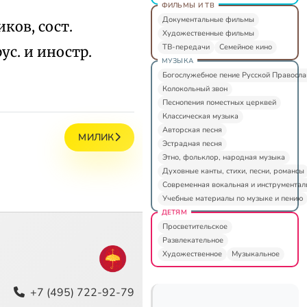
ФИЛЬМЫ И ТВ
Документальные фильмы
ков, сост.
Художественные фильмы
ТВ-передачи
Семейное кино
ус. и иностр.
МУЗЫКА
Богослужебное пение Русской Правосл
Колокольный звон
Песнопения поместных церквей
Классическая музыка
Авторская песня
МИЛИК
Эстрадная песня
Этно, фольклор, народная музыка
Духовные канты, стихи, песни, романсы
Современная вокальная и инструментал
Учебные материалы по музыке и пению
ДЕТЯМ
Просветительское
Развлекательное
Художественное
Музыкальное
+7 (495) 722-92-79