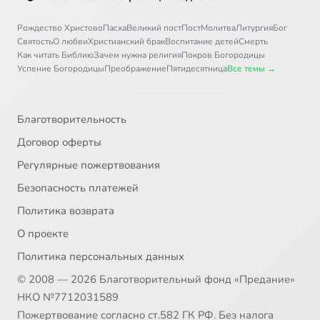
Рождество Христово
Пасха
Великий пост
Пост
Молитва
Литургия
Бог
Святость
О любви
Христианский брак
Воспитание детей
Смерть
Как читать Библию
Зачем нужна религия
Покров Богородицы
Успение Богородицы
Преображение
Пятидесятница
Все темы →
Благотворительность
Договор оферты
Регулярные пожертвования
Безопасность платежей
Политика возврата
О проекте
Политика персональных данных
© 2008 — 2026 Благотворительный фонд «Предание»
НКО №7712031589
Пожертвование согласно ст.582 ГК РФ. Без налога