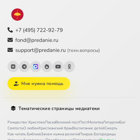
+7 (495) 722-92-79
fond@predanie.ru
support@predanie.ru
(техн.вопросы)
Мне нужна помощь
Тематические страницы медиатеки
Рождество Христово
Пасха
Великий пост
Пост
Молитва
Литургия
Бог
Святость
О любви
Христианский брак
Воспитание детей
Смерть
Как читать Библию
Зачем нужна религия
Покров Богородицы