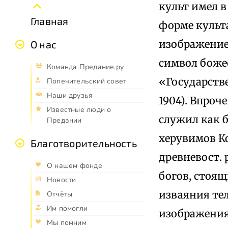
культ имел в
Главная
форме культа
изображение
О нас
символ боже
Команда Предание.ру
«Государстве
Попечительский совет
Наши друзья
1904). Впроч
Известные люди о
служил как 
Предании
херувимов Ко
Благотворительность
древневост. 
О нашем фонде
богов, стоящ
Новости
изваяния те
Отчёты
Им помогли
изображения
Мы помним