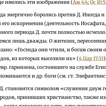
де имелись эти изображения (
Ам 4:4
;
Ос 10:5;
да энергично боролись против Д. Иногда 
его искоренения (деятельность Иосафата, 
ного периода Д. почти полностью исчезло
емся лишь дважды. О жителях, переселенны
зано: «Господа они чтили, и богам своим 
дов, из которых выселили их» (
4 Цар 17:33
)
вр. гарнизона, состоявшего на службе Египта
поминаются и др. боги (см. ст. Элефантин
 Д. становится символом «служения двум г
ародов, принявших христианство, также и
, когда параллельно церк. вере существов