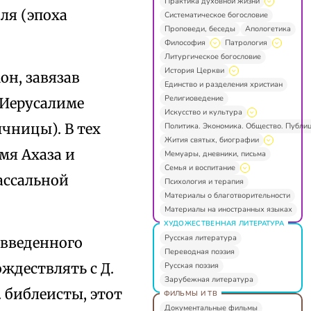
Практика духовной жизни
ля (эпоха
Систематическое богословие
Проповеди, беседы
Апологетика
Философия
Патрология
Литургическое богословие
История Церкви
он, завязав
Единство и разделения христиан
Религиоведение
 Иерусалиме
Искусство и культура
чницы). В тех
Политика. Экономика. Общество. Публи
Жития святых, биографии
мя Ахаза и
Мемуары, дневники, письма
Семья и воспитание
ассальной
Психология и терапия
Материалы о благотворительности
Материалы на иностранных языках
ХУДОЖЕСТВЕННАЯ ЛИТЕРАТУРА
Русская литература
 введенного
Переводная поэзия
ождествлять с Д.
Русская поэзия
Зарубежная литература
 библеисты, этот
ФИЛЬМЫ И ТВ
Документальные фильмы