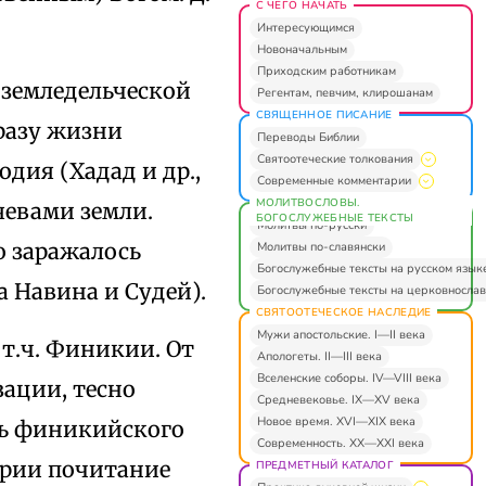
С ЧЕГО НАЧАТЬ
Интересующимся
Новоначальным
Приходским работникам
 земледельческой
Регентам, певчим, клирошанам
СВЯЩЕННОЕ ПИСАНИЕ
бразу жизни
Переводы Библии
Святоотеческие толкования
дия (Хадад и др.,
Современные комментарии
МОЛИТВОСЛОВЫ.
яевами земли.
БОГОСЛУЖЕБНЫЕ ТЕКСТЫ
Молитвы по-русски
о заражалось
Молитвы по-славянски
Богослужебные тексты на русском язык
 Навина и Судей).
Богослужебные тексты на церковнослав
СВЯТООТЕЧЕСКОЕ НАСЛЕДИЕ
Мужи апостольские. I—II века
 т.ч. Финикии. От
Апологеты. II—III века
Вселенские соборы. IV—VIII века
ации, тесно
Средневековье. IX—XV века
Новое время. XVI—XIX века
очь финикийского
Современность. XX—XXI века
арии почитание
ПРЕДМЕТНЫЙ КАТАЛОГ