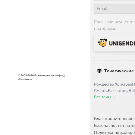
Рассылки осуществ
платформе
Тематические
© 2005-2026 Благотворительный фонд
«Предание»
Рождество Христово
П
Смерть
Как читать Б
Все темы →
Благотворительнос
Безопасность плат
Политика персонал