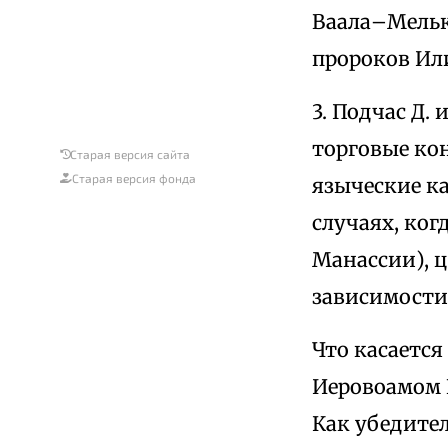
Ваала–Мельк
пророков Или
3. Подчас Д.
торговые кон
Старая версия сайта
Старая версия фонда
языческие к
случаях, ког
Манассии), 
зависимости
Что касается
Иеровоамом I
Как убедител