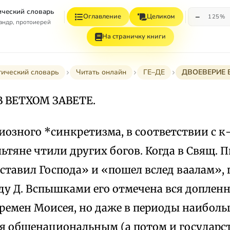
ческий словарь
−
Оглавление
Целиком
125%
андр, протоиерей
На страничку книги
ический словарь
Читать онлайн
ГЕ–ДЕ
ДВОЕВЕРИЕ 
В ВЕТХОМ ЗАВЕТЕ.
озного *синкретизма, в соответствии с к
ьтяне чтили других богов. Когда в Свящ. 
ставил Господа» и «пошел вслед ваалам», 
ду Д. Вспышками его отмечена вся доплен
ремен Моисея, но даже в периоды наиболь
ся общенациональным (а потом и государст