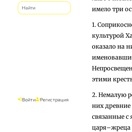
имело три о
1. Соприкосн
культурой Ха
оказало на н
именовавшие
Непросвещен
этими крест
2. Немалую р
Войти
Регистрация
них древние
связанные с 
царя–жреца 