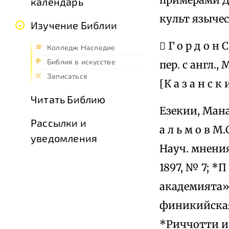
календарь
культ языче
Изучение Библии
 Г о р д о 
Колледж Наследие
Библия в искусстве
пер. с англ.,
Записаться
[К а з а н с 
Читать Библию
Езекии, Мана
Рассылки и
а л ь м о в М
уведомления
Науч. мнения
1897, № 7; *П
академията», 
финикийская 
*Риччотти и 