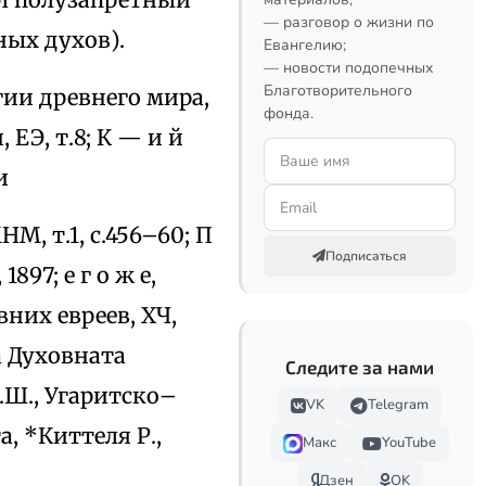
— разговор о жизни по
ных духов).
Евангелию;
— новости подопечных
Благотворительного
огии древнего мира,
фонда.
 ЕЭ, т.8; К — и й
и
М, т.1, с.456–60; П
Подписаться
897; е г о ж е,
них евреев, ХЧ,
на Духовната
Следите за нами
И.Ш., Угаритско–
VK
Telegram
, *Киттеля Р.,
Макс
YouTube
Дзен
OK