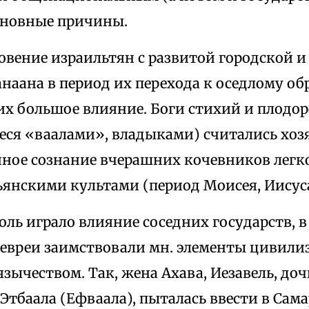
сновные причины.
овение израильтян с развитой городской и
наана в период их перехода к оседлому о
их большое влияние. Боги стихий и плодоро
ся «ваалами», владыками) считались хоз
ное сознание вчерашних кочевников легк
ьянскими культами (период Моисея, Иисуса
оль играло влияние соседних государств, в
 евреи заимствовали мн. элементы цивилиз
язычеством. Так, жена Ахава, Иезавель, д
Этбаала (Ефваала), пыталась ввести в Сам