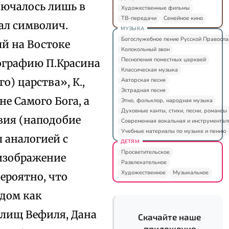
ключалось лишь в
Художественные фильмы
ТВ-передачи
Семейное кино
кал символич.
МУЗЫКА
Богослужебное пение Русской Правосл
й на Востоке
Колокольный звон
Песнопения поместных церквей
ографию П.Красина
Классическая музыка
) царства», К.,
Авторская песня
Эстрадная песня
не Самого Бога, а
Этно, фольклор, народная музыка
Духовные канты, стихи, песни, романсы
вия (наподобие
Современная вокальная и инструментал
Учебные материалы по музыке и пению
 аналогией с
ДЕТЯМ
Просветительское
 изображение
Развлекательное
Художественное
Музыкальное
вероятно, что
одом как
илищ Вефиля, Дана
Скачайте наше
приложение