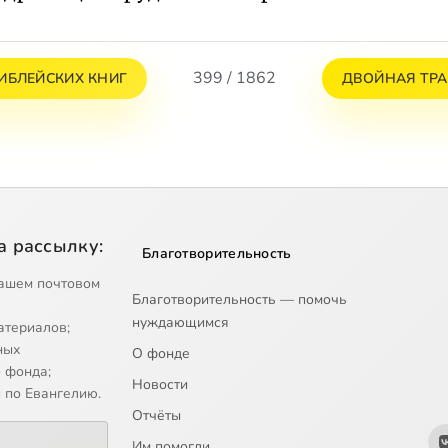
399 / 1862
ИБЛЕЙСКИХ КНИГ
ДВОЙНАЯ ТРА
а рассылку:
Благотворительность
ашем почтовом
Благотворительность — помочь
нуждающимся
атериалов;
ных
О фонде
 фонда;
Новости
 по Евангелию.
Отчёты
Им помогли