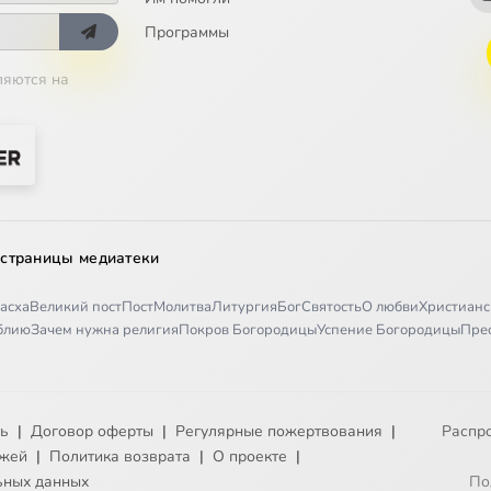
Программы
ляются на
 страницы медиатеки
асха
Великий пост
Пост
Молитва
Литургия
Бог
Святость
О любви
Христианс
иблию
Зачем нужна религия
Покров Богородицы
Успение Богородицы
Пре
ть
|
Договор оферты
|
Регулярные пожертвования
|
Распр
ежей
|
Политика возврата
|
О проекте
|
ьных данных
По