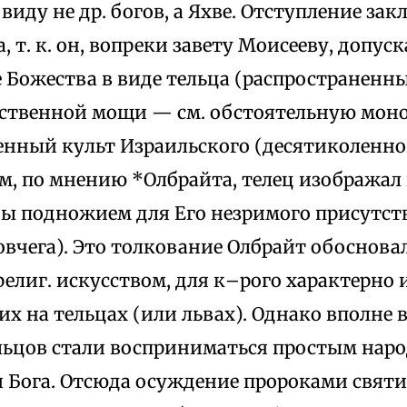
 виду не др. богов, а Яхве. Отступление за
, т. к. он, вопреки завету Моисееву, допус
 Божества в виде тельца (распространенны
ственной мощи — см. обстоятельную мон
нный культ Израильского (десятиколенного
ем, по мнению *Олбрайта, телец изображал 
бы подножием для Его незримого присутст
вчега). Это толкование Олбрайт обосновал
религ. искусством, для к–рого характерно
их на тельцах (или львах). Однако вполне 
льцов стали восприниматься простым нар
 Бога. Отсюда осуждение пророками свят