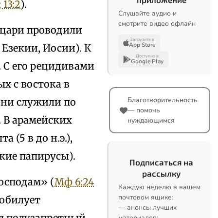
 13:2
).
Слушайте аудио и
смотрите видео офлайн
и цари проводили
Загрузите в
App Store
Езекии, Иосии). К
Доступно в
Google Play
. С его рецидивами
х с востока в
Благотворительность
они служили по
— помочь
. В арамейских
нуждающимся
 (5 в до н.э.),
ские папирусы).
Подписаться на
рассылку
осподам» (
Мф 6:24
Каждую неделю в вашем
почтовом ящике:
зобилует
— анонсы лучших
ал полузапретный
материалов;