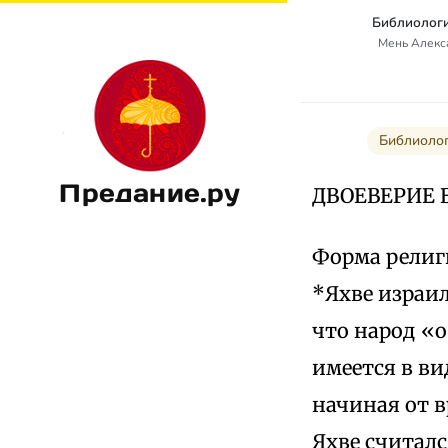
Библиологи
Мень Алекс
Библиолог
Предание.ру
ДВОЕВЕРИЕ 
Форма религи
*Яхве израил
что народ «о
имеется в ви
начиная от в
Яхве считал