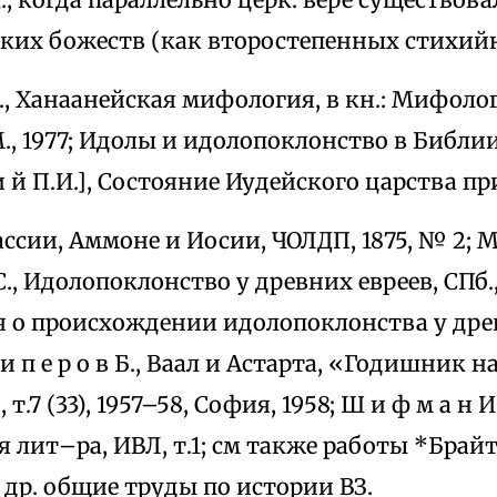
ских божеств (как второстепенных стихий
н С., Ханаанейская мифология, в кн.: Мифол
 М., 1977; Идолы и идолопоклонство в Библии,
к и й П.И.], Состояние Иудейского царства пр
ссии, Аммоне и Иосии, ЧОЛДП, 1875, № 2; МН
.С., Идолопоклонство у древних евреев, СПб., 1
 о происхождении идолопоклонства у древ
 и п е р о в Б., Ваал и Астарта, «Годишник 
т.7 (33), 1957–58, София, 1958; Ш и ф м а н 
лит–ра, ИВЛ, т.1; см также работы *Брайта
др. общие труды по истории ВЗ.