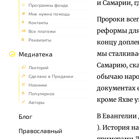
и Самарии, г
Программы фонда
Мне нужна помощь
Пророки всег
Контакты
реформы для 
Все платежи
Реквизиты
концу доплен
мы сталкива
Медиатека
Самарию, ска
Лекторий
обычаю наро
Сделано в Предании
Новинки
документах е
Популярное
кроме Яхве у
Авторы
В Евангелии
Блог
). История н
Православный
примерами Д.