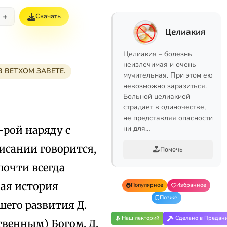
+
Скачать
Целиакия
Целиакия – болезнь
неизлечимая и очень
В ВЕТХОМ ЗАВЕТЕ.
мучительная. При этом ею
невозможно заразиться.
Больной целиакией
страдает в одиночестве,
не представляя опасности
–рой наряду с
ни для…
Писании говорится,
Помочь
почти всегда
ная история
Популярное
Избранное
Позже
шего развития Д.
Наш лекторий
Сделано в Предан
венным) Богом. Д.