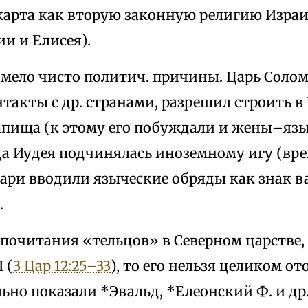
арта как вторую законную религию Израи
и и Елисея).
 имело чисто политич. причины. Царь Солом
такты с др. странами, разрешил строить в
апища (к этому его побуждали и жены–язы
да Иудея подчинялась иноземному игу (вре
цари вводили языческие обряды как знак в
.
 почитания «тельцов» в Северном царстве,
 (
3 Цар 12:25–33
), то его нельзя целиком от
ьно показали *Эвальд, *Елеонский Ф. и др.