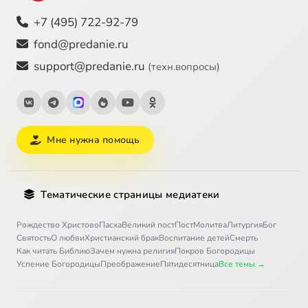
+7 (495) 722-92-79
fond@predanie.ru
support@predanie.ru
(техн.вопросы)
Мне нужна помощь
Тематические страницы медиатеки
Рождество Христово
Пасха
Великий пост
Пост
Молитва
Литургия
Бог
Святость
О любви
Христианский брак
Воспитание детей
Смерть
Как читать Библию
Зачем нужна религия
Покров Богородицы
Успение Богородицы
Преображение
Пятидесятница
Все темы →