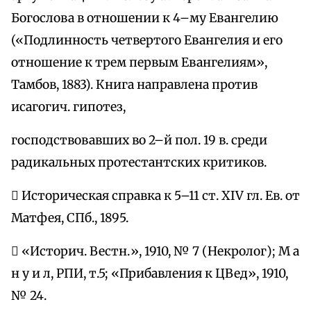
Богослова в отношении к 4–му Евангелию
(«Подлинность четвертого Евангелия и его
отношение к трем первым Евангелиям»,
Тамбов, 1883). Книга направлена против
исагогич. гипотез,
господствовавших во 2–й пол. 19 в. среди
радикальных протестантских критиков.
 Историческая справка к 5–11 ст. XIV гл. Ев. от
Матфея, СПб., 1895.
 «Историч. Вестн.», 1910, № 7 (Некролог); М а
н у и л, РПИ, т.5; «Прибавления к ЦВед», 1910,
№ 24.