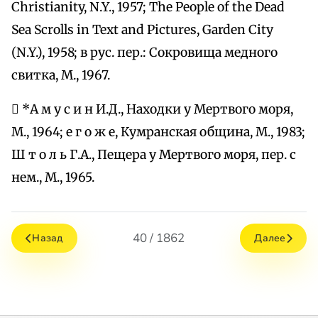
Christianity, N.Y., 1957; The People of the Dead
Sea Scrolls in Text and Pictures, Garden City
(N.Y.), 1958; в рус. пер.: Сокровища медного
свитка, М., 1967.
 *А м у с и н И.Д., Находки у Мертвого моря,
М., 1964; е г о ж е, Кумранская община, М., 1983;
Ш т о л ь Г.А., Пещера у Мертвого моря, пер. с
нем., М., 1965.
40 / 1862
Назад
Далее