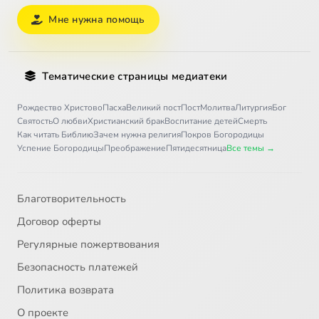
Мне нужна помощь
Тематические страницы медиатеки
Рождество Христово
Пасха
Великий пост
Пост
Молитва
Литургия
Бог
Святость
О любви
Христианский брак
Воспитание детей
Смерть
Как читать Библию
Зачем нужна религия
Покров Богородицы
Успение Богородицы
Преображение
Пятидесятница
Все темы →
Благотворительность
Договор оферты
Регулярные пожертвования
Безопасность платежей
Политика возврата
О проекте