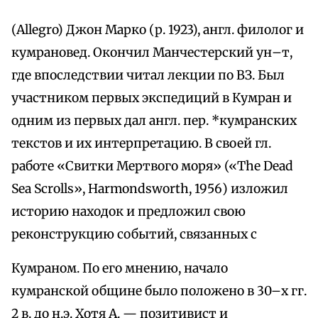
(Allegro) Джон Марко (р. 1923), англ. филолог и
кумрановед. Окончил Манчестерский ун–т,
где впоследствии читал лекции по ВЗ. Был
участником первых экспедиций в Кумран и
одним из первых дал англ. пер. *кумранских
текстов и их интерпретацию. В своей гл.
работе «Свитки Мертвого моря» («Тhе Dead
Sea Scrolls», Harmondsworth, 1956) изложил
историю находок и предложил свою
реконструкцию событий, связанных с
Кумраном. По его мнению, начало
кумранской общине было положено в 30–х гг.
2 в. до н.э. Хотя А. — позитивист и