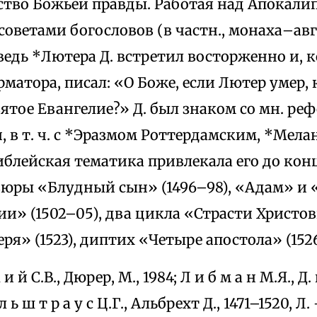
ство Божьей правды. Работая над Апокалип
советами богословов (в частн., монаха–ав
ведь *Лютера Д. встретил восторженно и, к
матора, писал: «О Боже, если Лютер умер, 
ятое Евангелие?» Д. был знаком со мн. ре
 в т. ч. с *Эразмом Роттердамским, *Мел
блейская тематика привлекала его до кон
юры «Блудный сын» (1496–98), «Адам» и «
» (1502–05), два цикла «Страсти Христовы
ря» (1523), диптих «Четыре апостола» (1526
к и й С.В., Дюрер, М., 1984; Л и б м а н М.Я., Д.
 л ь ш т р а у с Ц.Г., Альбрехт Д., 1471–1520, Л.