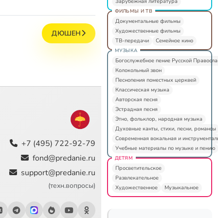
Зарубежная литература
ФИЛЬМЫ И ТВ
Документальные фильмы
Художественные фильмы
ДЮШЕН
ТВ-передачи
Семейное кино
МУЗЫКА
Богослужебное пение Русской Правосл
Колокольный звон
Песнопения поместных церквей
Классическая музыка
Авторская песня
Эстрадная песня
Этно, фольклор, народная музыка
Духовные канты, стихи, песни, романсы
Современная вокальная и инструментал
+7 (495) 722-92-79
Учебные материалы по музыке и пению
fond@predanie.ru
ДЕТЯМ
Просветительское
support@predanie.ru
Развлекательное
(техн.вопросы)
Художественное
Музыкальное