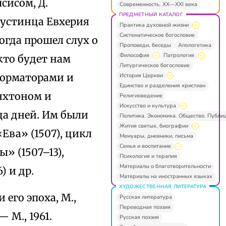
сисом, Д.
Современность. XX—XXI века
ПРЕДМЕТНЫЙ КАТАЛОГ
густинца Евхерия
Практика духовной жизни
Систематическое богословие
огда прошел слух о
Проповеди, беседы
Апологетика
Философия
Патрология
кто будет нам
Литургическое богословие
форматорами и
История Церкви
Единство и разделения христиан
анхтоном и
Религиоведение
Искусство и культура
ца дней. Им были
Политика. Экономика. Общество. Публи
Жития святых, биографии
Ева» (1507), цикл
Мемуары, дневники, письма
Семья и воспитание
» (1507–13),
Психология и терапия
Материалы о благотворительности
) и др.
Материалы на иностранных языках
ХУДОЖЕСТВЕННАЯ ЛИТЕРАТУРА
 и его эпоха, М.,
Русская литература
Переводная поэзия
 — М., 1961.
Русская поэзия