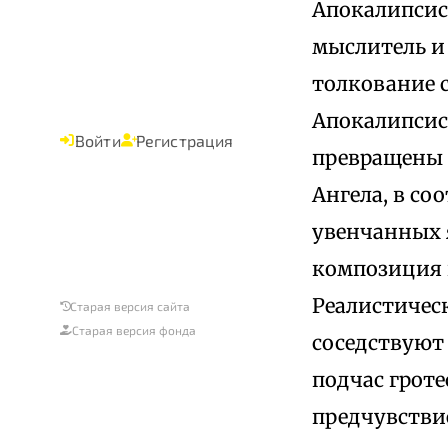
Апокалипсис
мыслитель и
толкование 
Апокалипсис
Войти
Регистрация
превращены 
Ангела, в со
увенчанных 
композиция 
Реалистичес
Старая версия сайта
Старая версия фонда
соседствуют
подчас грот
предчувстви