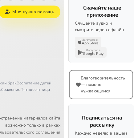
Скачайте наше
Мне нужна помощь
приложение
Слушайте аудио и
смотрите видео офлайн
Загрузите в
App Store
Доступно в
Google Play
Благотворительность
кий брак
Воспитание детей
— помочь
ображение
Пятидесятница
нуждающимся
Подписаться на
остранение материалов сайта
рассылку
возможно только в рамках
льзовательского соглашения
Каждую неделю в вашем