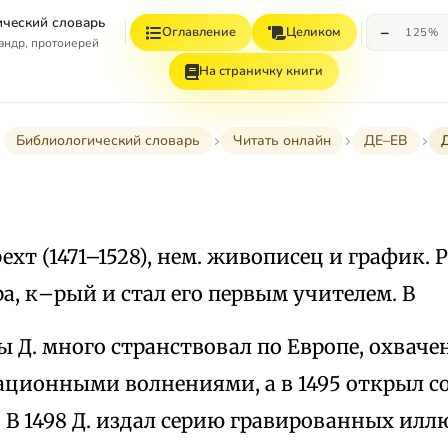
ческий словарь
−
Оглавление
Целиком
125%
андр, протоиерей
На страничку книги
Библиологический словарь
Читать онлайн
ДЕ–ЕВ
рехт (1471–1528), нем. живописец и график. 
а, к–рый и стал его первым учителем. В
 Д. много странствовал по Европе, охвач
ционными волнениями, а в 1495 открыл со
 В 1498 Д. издал серию гравированных ил