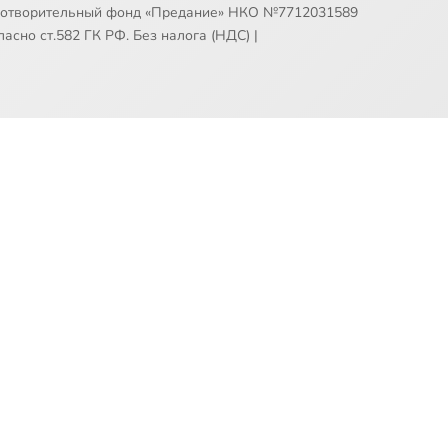
готворительный фонд «Предание» НКО №7712031589
асно ст.582 ГК РФ. Без налога (НДС)
|