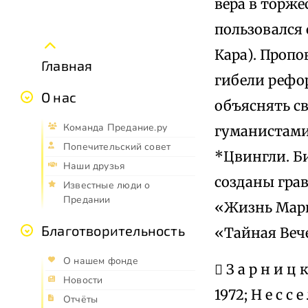
вера в торже
пользовался 
Кара). Пропо
Главная
гибели рефор
О нас
объяснять св
Команда Предание.ру
гуманистами,
Попечительский совет
*Цвингли. Би
Наши друзья
созданы грав
Известные люди о
Предании
«Жизнь Марии
Благотворительность
«Тайная Вече
О нашем фонде
 З а р н и ц 
Новости
1972; Н е с с е
Отчёты