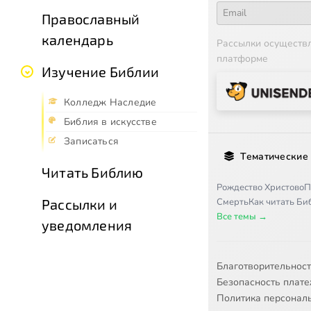
Православный
календарь
Рассылки осуществ
платформе
Изучение Библии
Колледж Наследие
Библия в искусстве
Записаться
Тематические
Читать Библию
Рождество Христово
П
Смерть
Как читать Б
Рассылки и
Все темы →
уведомления
Благотворительнос
Безопасность плат
Политика персонал