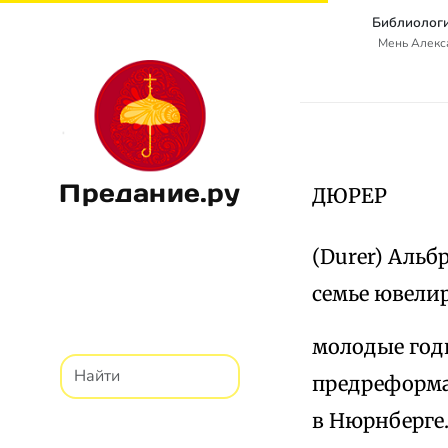
Библиологи
Мень Алекс
Предание.ру
ДЮРЕР
(Durer) Альб
семье ювелир
молодые годы
предреформа
в Нюрнберге.