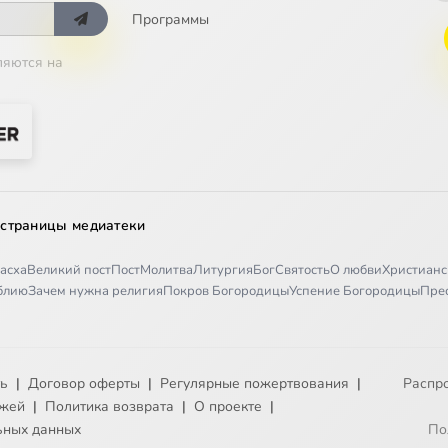
Программы
ляются на
 страницы медиатеки
асха
Великий пост
Пост
Молитва
Литургия
Бог
Святость
О любви
Христианс
иблию
Зачем нужна религия
Покров Богородицы
Успение Богородицы
Пре
ть
|
Договор оферты
|
Регулярные пожертвования
|
Распр
ежей
|
Политика возврата
|
О проекте
|
ьных данных
По