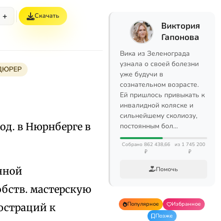
+
Скачать
Виктория
Гапонова
Вика из Зеленограда
узнала о своей болезни
ДЮРЕР
уже будучи в
сознательном возрасте.
Ей пришлось привыкать к
инвалидной коляске и
сильнейшему сколиозу,
Род. в Нюрнберге в
постоянным бол…
Собрано 862 438,66
из 1 745 200
₽
₽
енной
Помочь
бств. мастерскую
Популярное
Избранное
люстраций к
Позже