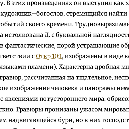
у. В этих произведениях он выступил как
 художник–богослов, стремящийся найти
событий своего времени. Трудновыразима
а истолкована Д. с буквальной нагляднос
в фантастические, порой устрашающие обр
ответствии с
Откр 10:1
, изображены в виде к
языками пламени). Характерна дробная м
гравюр, рассчитанная на тщательное, несп
кое изображение человека и панорамы нем
 с явлениями потустороннего мира, обрис
ескно. Гравюры пронизаны ужасом мировы
ем надвигающейся бури, но в них господст