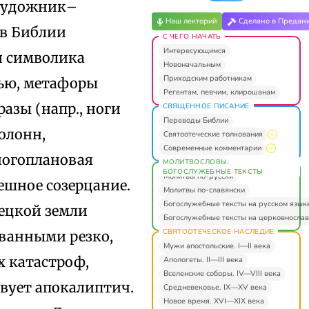
 художник–
Наш лекторий
Сделано в Предан
 в Библии
С ЧЕГО НАЧАТЬ
Интересующимся
я символика
Новоначальным
Приходским работникам
тью, метафоры
Регентам, певчим, клирошанам
азы (напр., ноги
СВЯЩЕННОЕ ПИСАНИЕ
Переводы Библии
олонн,
Святоотеческие толкования
Современные комментарии
ногоплановая
МОЛИТВОСЛОВЫ.
БОГОСЛУЖЕБНЫЕ ТЕКСТЫ
Молитвы по-русски
ешное созерцание.
Молитвы по-славянски
Богослужебные тексты на русском язык
ецкой земли
Богослужебные тексты на церковнослав
СВЯТООТЕЧЕСКОЕ НАСЛЕДИЕ
ованными резко,
Мужи апостольские. I—II века
х катастроф,
Апологеты. II—III века
Вселенские соборы. IV—VIII века
вует апокалиптич.
Средневековье. IX—XV века
Новое время. XVI—XIX века