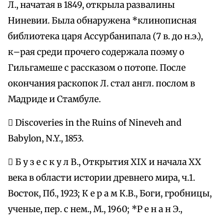
Л., начатая в 1849, открыла развалины
Ниневии. Была обнаружена *клинописная
библиотека царя Ассурбанипала (7 в. до н.э.),
к–рая среди прочего содержала поэму о
Гильгамеше с рассказом о потопе. После
окончания раскопок Л. стал англ. послом в
Мадриде и Стамбуле.
 Discoveries in the Ruins of Nineveh and
Babylon, N.Y., 1853.
 Б у з е с к у л В., Открытия XIX и начала ХХ
века в области истории древнего мира, ч.1.
Восток, Пб., 1923; К е р а м К.В., Боги, гробницы,
ученые, пер. с нем., М., 1960; *Р е н а н Э.,