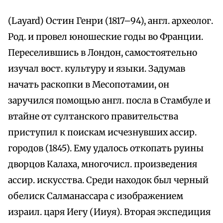
(Layard) Остин Генри (1817–94), англ. археолог.
Род. и провел юношеские годы во Франции.
Переселившись в Лондон, самостоятельно
изучал вост. культуру и языки. Задумав
начать раскопки в Месопотамии, он
заручился помощью англ. посла в Стамбуле и
втайне от султанского правительства
приступил к поискам исчезнувших ассир.
городов (1845). Ему удалось откопать руины
дворцов Калаха, многочисл. произведения
ассир. искусства. Среди находок был черный
обелиск Салманассара с изображением
израил. царя Иегу (Ииуя). Вторая экспедиция