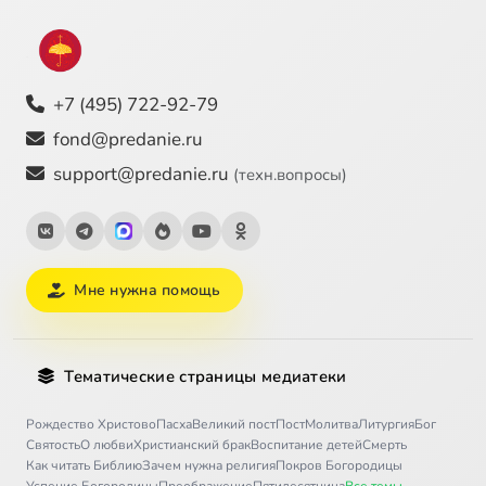
+7 (495) 722-92-79
fond@predanie.ru
support@predanie.ru
(техн.вопросы)
Мне нужна помощь
Тематические страницы медиатеки
Рождество Христово
Пасха
Великий пост
Пост
Молитва
Литургия
Бог
Святость
О любви
Христианский брак
Воспитание детей
Смерть
Как читать Библию
Зачем нужна религия
Покров Богородицы