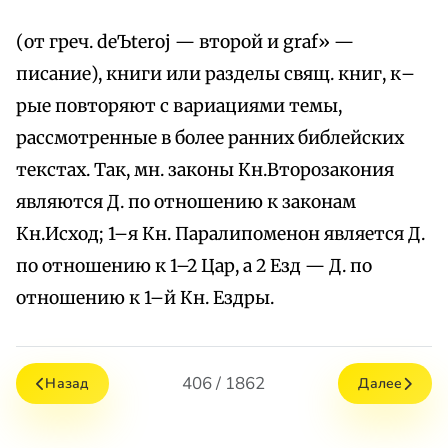
(от греч. deЪteroj — второй и graf» —
писание), книги или разделы свящ. книг, к–
рые повторяют с вариациями темы,
рассмотренные в более ранних библейских
текстах. Так, мн. законы Кн.Второзакония
являются Д. по отношению к законам
Кн.Исход; 1–я Кн. Паралипоменон является Д.
по отношению к 1–2 Цар, а 2 Езд — Д. по
отношению к 1–й Кн. Ездры.
406 / 1862
Назад
Далее