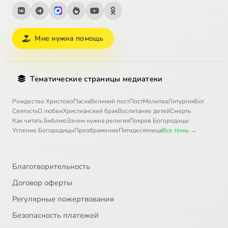
Мне нужна помощь
Тематические страницы медиатеки
Рождество Христово
Пасха
Великий пост
Пост
Молитва
Литургия
Бог
Святость
О любви
Христианский брак
Воспитание детей
Смерть
Как читать Библию
Зачем нужна религия
Покров Богородицы
Успение Богородицы
Преображение
Пятидесятница
Все темы →
Благотворительность
Договор оферты
Регулярные пожертвования
Безопасность платежей