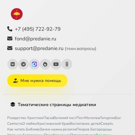
+7 (495) 722-92-79
fond@predanie.ru
support@predanie.ru
(техн.вопросы)
Мне нужна помощь
Тематические страницы медиатеки
Рождество Христово
Пасха
Великий пост
Пост
Молитва
Литургия
Бог
Святость
О любви
Христианский брак
Воспитание детей
Смерть
Как читать Библию
Зачем нужна религия
Покров Богородицы