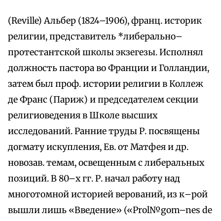
(Reville) Альбер (1824–1906), франц. историк
религии, представитель *либерально–
протестантской школы экзегезы. Исполнял
должность пастора во Франции и Голландии,
затем был проф. истории религии в Коллеж
де Франс (Париж) и председателем секции
религиоведения в Школе высших
исследований. Ранние труды Р. посвящены
догмату искупления, Ев. от Матфея и др.
новозав. темам, освещенным с либеральных
позиций. В 80–х гг. Р. начал работу над
многотомной историей верований, из к–рой
вышли лишь «Введение» («Prol№gom–nes de