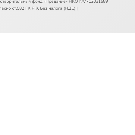
готворительный фонд «Предание» НКО №7712031589
асно ст.582 ГК РФ. Без налога (НДС)
|