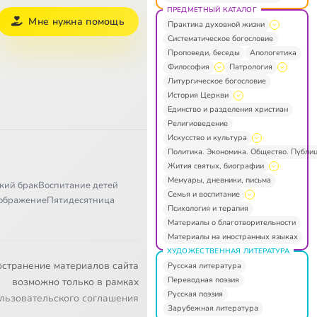
ПРЕДМЕТНЫЙ КАТАЛОГ
Мне нужна помощь
Практика духовной жизни
Систематическое богословие
Проповеди, беседы
Апологетика
Философия
Патрология
Литургическое богословие
История Церкви
Единство и разделения христиан
Религиоведение
Искусство и культура
Политика. Экономика. Общество. Публи
Жития святых, биографии
Мемуары, дневники, письма
кий брак
Воспитание детей
Семья и воспитание
ображение
Пятидесятница
Психология и терапия
Материалы о благотворительности
Материалы на иностранных языках
ХУДОЖЕСТВЕННАЯ ЛИТЕРАТУРА
остранение материалов сайта
Русская литература
Переводная поэзия
возможно только в рамках
Русская поэзия
льзовательского соглашения
Зарубежная литература