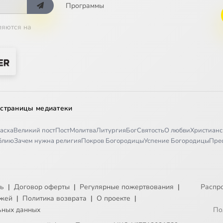
Программы
ляются на
 страницы медиатеки
асха
Великий пост
Пост
Молитва
Литургия
Бог
Святость
О любви
Христианс
иблию
Зачем нужна религия
Покров Богородицы
Успение Богородицы
Пре
ть
|
Договор оферты
|
Регулярные пожертвования
|
Распр
ежей
|
Политика возврата
|
О проекте
|
ьных данных
По