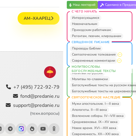
Наш лекторий
Сделано в Предан
С ЧЕГО НАЧАТЬ
Интересующимся
АМ–ХААРЕЦ
Новоначальным
Приходским работникам
Регентам, певчим, клирошанам
СВЯЩЕННОЕ ПИСАНИЕ
Переводы Библии
Святоотеческие толкования
Современные комментарии
МОЛИТВОСЛОВЫ.
БОГОСЛУЖЕБНЫЕ ТЕКСТЫ
Молитвы по-русски
Молитвы по-славянски
Богослужебные тексты на русском язык
+7 (495) 722-92-79
Богослужебные тексты на церковнослав
fond@predanie.ru
СВЯТООТЕЧЕСКОЕ НАСЛЕДИЕ
Мужи апостольские. I—II века
support@predanie.ru
Апологеты. II—III века
(техн.вопросы)
Вселенские соборы. IV—VIII века
Средневековье. IX—XV века
Новое время. XVI—XIX века
Современность. XX—XXI века