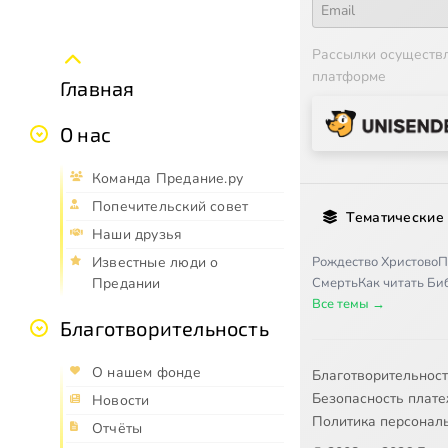
Рассылки осуществ
платформе
Главная
О нас
Команда Предание.ру
Попечительский совет
Тематические
Наши друзья
Рождество Христово
П
Известные люди о
Смерть
Как читать Б
Предании
Все темы →
Благотворительность
О нашем фонде
Благотворительнос
Безопасность плат
Новости
Политика персонал
Отчёты