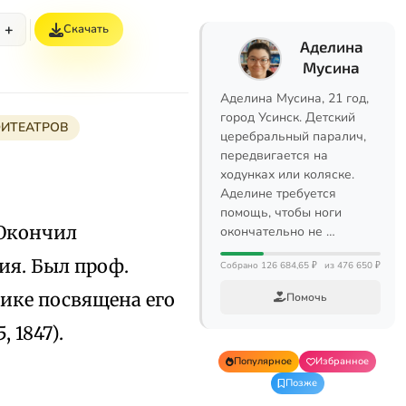
+
Скачать
Аделина
Мусина
Аделина Мусина, 21 год,
город Усинск. Детский
ИТЕАТРОВ
церебральный паралич,
передвигается на
ходунках или коляске.
Аделине требуется
помощь, чтобы ноги
. Окончил
окончательно не …
вия. Был проф.
Собрано 126 684,65 ₽
из 476 650 ₽
тике посвящена его
Помочь
 1847).
Популярное
Избранное
Позже