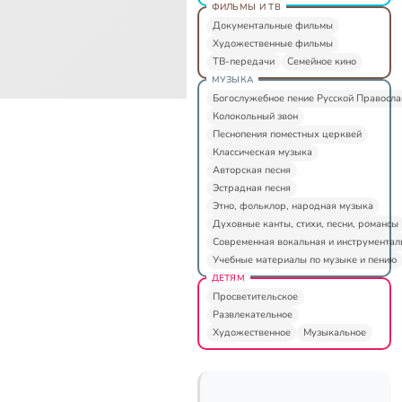
ФИЛЬМЫ И ТВ
Документальные фильмы
Художественные фильмы
ТВ-передачи
Семейное кино
МУЗЫКА
Богослужебное пение Русской Правосл
Колокольный звон
Песнопения поместных церквей
Классическая музыка
Авторская песня
Эстрадная песня
Этно, фольклор, народная музыка
Духовные канты, стихи, песни, романсы
Современная вокальная и инструментал
Учебные материалы по музыке и пению
ДЕТЯМ
Просветительское
Развлекательное
Художественное
Музыкальное