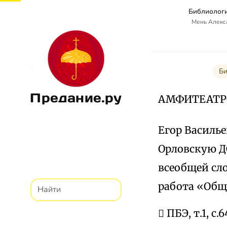
Библиологи
Мень Алекс
Би
Предание.ру
АМФИТЕАТР
Егор Васильев
Орловскую ДС
всеобщей сло
работа «Общи
 ПБЭ, т.1, с.6