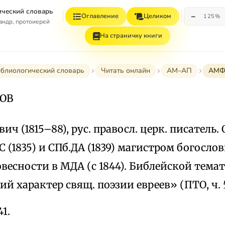
ческий словарь
−
Оглавление
Целиком
125%
андр, протоиерей
На страничку книги
блиологический словарь
Читать онлайн
АМ–АП
АМФ
ОВ
ич (1815–88), рус. правосл. церк. писатель
 (1835) и СПб.ДА (1839) магистром богосло
весности в МДА (с 1844). Библейской тема
й характер свящ. поэзии евреев» (ПТО, ч. 5,
41.