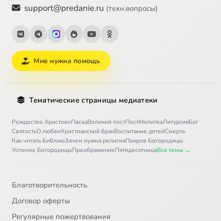
support@predanie.ru
(техн.вопросы)
Мне нужна помощь
Тематические страницы медиатеки
Рождество Христово
Пасха
Великий пост
Пост
Молитва
Литургия
Бог
Святость
О любви
Христианский брак
Воспитание детей
Смерть
Как читать Библию
Зачем нужна религия
Покров Богородицы
Успение Богородицы
Преображение
Пятидесятница
Все темы →
Благотворительность
Договор оферты
Регулярные пожертвования